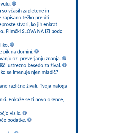
evulu.
h so včasih zapletene in
e zapisano težko prebiti.
eproste stvari, ko jih enkrat
mo. Filmčki SLOVA NA IZI bodo
liko.
 je pik na domini.
vanju oz. preverjanju znanja.
poišči ustrezno besedo za žival.
kako se imenuje njen mladič?
ane različne živali. Tvoja naloga
ižanki. Pokaže se ti novo okence,
čjo vislic.
oče podatke.