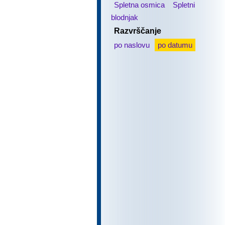
Spletna osmica
Spletni
blodnjak
Razvrščanje
po naslovu
po datumu