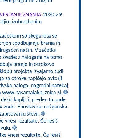
alnem programu z nižjim
VERJANJE ZNANJA
2020 v 9.
ižjim izobrazbenim
 začetkom šolskega leta se
enjen spodbujanju branja in
drugačen način. V začetku
e zvezke z nalogami na temo
odbuja branje in otrokovo
sklopu projekta izvajamo tudi
a za otroke napišejo avtorji
tivska naloga, nagradni natečaj
na www.nasamalaknjiznica.si.
 dežni kapljici, preden ta pade
jo v vodo. Enostavna možganska
zapisovanju števil.
e vnesi rezultate. Če rešiš
evulu.
ke vnesi rezultate. Če rešiš