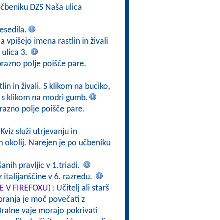
čbeniku DZS Naša ulica
esedila.
a vpišejo imena rastlin in živali
ulica 3.
prazno polje poišče pare.
in in živali. S klikom na buciko,
v s klikom na modri gumb.
razno polje poišče pare.
 Kviz služi utrjevanju in
h okolij. Narejen je po učbeniku
nih pravljic v 1.triadi.
 italijanščine v 6. razredu.
TE V FIREFOXU)
: Učitelj ali starš
branja je moč povečati z
ralne vaje morajo pokrivati