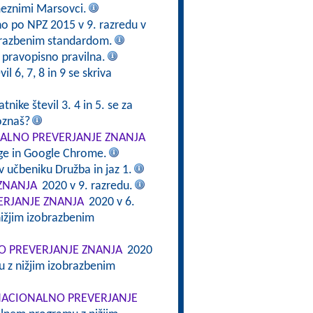
meznimi Marsovci.
no po NPZ 2015 v 9. razredu v
brazbenim standardom.
e pravopisno pravilna.
il 6, 7, 8 in 9 se skriva
tnike števil 3. 4 in 5. se za
oznaš?
ALNO PREVERJANJE ZNANJA
dge in Google Chrome.
v učbeniku Družba in jaz 1.
ZNANJA
2020 v 9. razredu.
RJANJE ZNANJA
2020 v 6.
ižjim izobrazbenim
 PREVERJANJE ZNANJA
2020
 z nižjim izobrazbenim
ACIONALNO PREVERJANJE