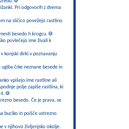
zredu.
ižanki. Pri odgovorih z dvema
kom na sličico povežejo rastlino
mesti besedo h krogcu.
ško povlečejo ime živali k
v konjski dirki v poznavanju
ec ugiba črke neznane besede in
anko vpišejo ime rastline ali
 spodnje polje zapiše rastlina, ki
 4.
trezno besedo. Če je prava, se
na buciko in poišče ustrezno
ne v njihovo življenjsko okolje.