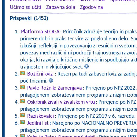
Učimo se učiti
Zabavna šola
Zgodovina
Prispevki (1453)
Platforma SLOGA
: Priročnik združuje teorijo in pra
primere dobrih praks ter vire za poglobljeno delo. Sp
izkušnji, refleksiji in povezovanju z resničnim svet
povezav med različnimi področji trajnostnega razvoj
okolja, ki razvijajo kritično mišljenje in spodbujajo a
trajnosten in vključujoč svet.
Božični kviz
: Resen pa tudi zabaven kviz za zadnj
počitnicami.
Pavle Rožnik: Zamenjava
: Prirejeno po NPZ 2022 
prilagojenem izobraževalnem programu z nižjim izo
Oskrbnik živali v živalskem vrtu
: Prirejeno po NPZ
prilagojenem izobraževalnem programu z nižjim izo
Raziskovalci
: Prirejeno po NPZ 2019 v 6. razredu.
Jedilni list
: Narejeno po NACIONALNO PREVERJANJ
prilagojenem izobraževalnem programu z nižjim izo