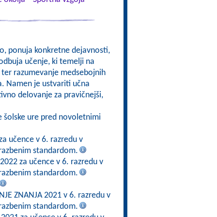
kso, ponuja konkretne dejavnosti,
odbuja učenje, ki temelji na
om, ter razumevanje medsebojnih
a. Namen je ustvariti učna
ktivno delovanje za pravičnejši,
e šolske ure pred novoletnimi
za učence v 6. razredu v
brazbenim standardom.
 2022 za učence v 6. razredu v
brazbenim standardom.
E ZNANJA 2021 v 6. razredu v
brazbenim standardom.