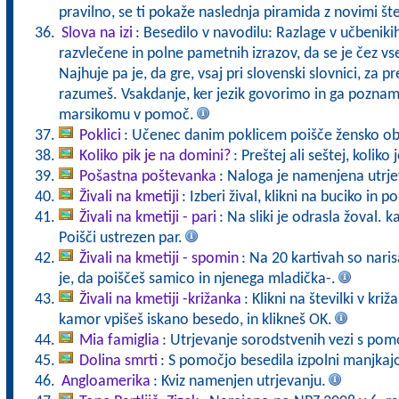
pravilno, se ti pokaže naslednja piramida z novimi št
Slova na izi
: Besedilo v navodilu: Razlage v učbeniki
razvlečene in polne pametnih izrazov, da se je čez vs
Najhuje pa je, da gre, vsaj pri slovenski slovnici, za pr
razumeš. Vsakdanje, ker jezik govorimo in ga pozna
marsikomu v pomoč.
Poklici
: Učenec danim poklicem poišče žensko ob
Koliko pik je na domini?
: Preštej ali seštej, koliko
Pošastna poštevanka
: Naloga je namenjena utrje
Živali na kmetiji
: Izberi žival, klikni na buciko in 
Živali na kmetiji - pari
: Na sliki je odrasla žoval. 
Poišči ustrezen par.
Živali na kmetiji - spomin
: Na 20 kartivah so naris
je, da poiščeš samico in njenega mladička-.
Živali na kmetiji -križanka
: Klikni na številki v kr
kamor vpišeš iskano besedo, in klikneš OK.
Mia famiglia
: Utrjevanje sorodstvenih vezi s pomo
Dolina smrti
: S pomočjo besedila izpolni manjkaj
Angloamerika
: Kviz namenjen utrjevanju.