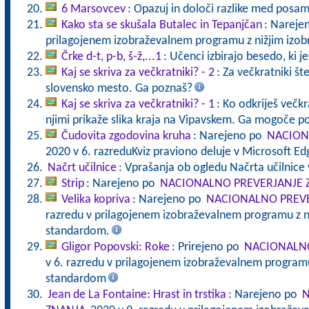
6 Marsovcev
: Opazuj in določi razlike med posa
Kako sta se skušala Butalec in Tepanjčan
: Nareje
prilagojenem izobraževalnem programu z nižjim izo
Črke d-t, p-b, š-ž,...1
: Učenci izbirajo besedo, ki j
Kaj se skriva za večkratniki? - 2
: Za večkratniki štev
slovensko mesto. Ga poznaš?
Kaj se skriva za večkratniki? - 1
: Ko odkriješ večkra
njimi prikaže slika kraja na Vipavskem. Ga mogoče p
Čudovita zgodovina kruha
: Narejeno po
NACION
2020 v 6. razreduKviz praviono deluje v Microsoft E
Načrt učilnice
: Vprašanja ob ogledu Načrta učilnice 
Strip
: Narejeno po
NACIONALNO PREVERJANJE 
Velika kopriva
: Narejeno po
NACIONALNO PREVE
razredu v prilagojenem izobraževalnem programu z n
standardom.
Gligor Popovski: Roke
: Prirejeno po
NACIONALNO
v 6. razredu v prilagojenem izobraževalnem programu
standardom
Jean de La Fontaine: Hrast in trstika
: Narejeno po
N