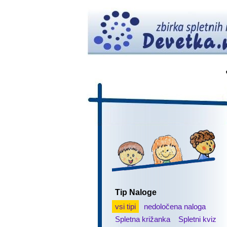
Tip Naloge
vsi tipi
nedoločena naloga
Spletna križanka
Spletni kviz