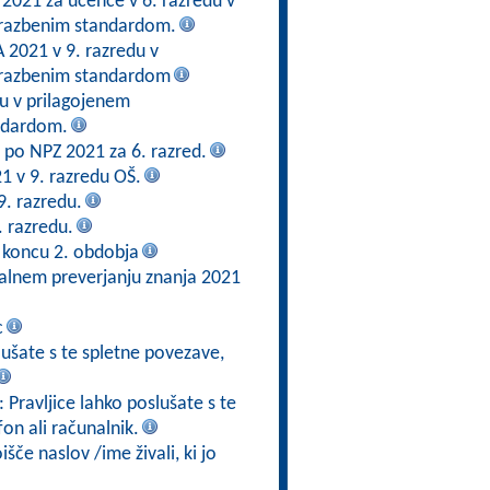
 2021 za učence v 6. razredu v
brazbenim standardom.
2021 v 9. razredu v
brazbenim standardom
du v prilagojenem
ndardom.
en po NPZ 2021 za 6. razred.
21 v 9. razredu OŠ.
9. razredu.
. razredu.
 koncu 2. obdobja
alnem preverjanju znanja 2021
c
slušate s te spletne povezave,
: Pravljice lahko poslušate s te
fon ali računalnik.
če naslov /ime živali, ki jo