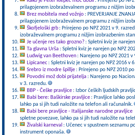
Kako je Peter Klepec moč dobil
: Prirejeno po NPZ
prilagojenem izobraževalnem programu z nižjim izo
Brez mobitela med vožnjo
: PREVERJANJE ZNANJA 
prilagojenem izobraževalnem programu z nižjim izo
Škofjeloški grb
: Prirejeno po NPZ 2021 v 9. razre
izobraževalnem programu z nižjim izobrazbenim sta
Je učenje res tako grozno?
: Spletni kviz je narej
Ta glavna Urša
: Spletni kviz je narejen po NPZ 20
Ludwig van Beethoven
: Narejeno po NPZ 2021 v 
Lipicanec
: Spletni kviz je narejen po NPZ 2016 v 6
Srebro iz modre špillje
: Prirejeno po NPZ 2010 po
Povodni mož dobi prijatelja
: Narejeno po Nacion
v 3. razredu.
BBP - Češke pravljice
: Izbor čeških ljudskih pravlji
Babi bere: Baškirske pravljice
: Pravljice lahko po
lahko pa si jih tudi naložite na telefon ali računalnik.
Babi bere pravljice - Italijanske narodne pravljice
spletne povezave, lahko pa si jih tudi naložite na tele
Živalski karneval
: Učenec v spustnem seznamu poiš
instrument oponaša.