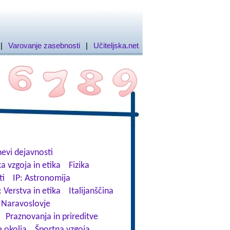
|
Varovanje zasebnosti
|
Učiteljska.net
evi dejavnosti
a vzgoja in etika
Fizika
ti
IP: Astronomija
: Verstva in etika
Italijanščina
Naravoslovje
Praznovanja in prireditve
 okolja
Športna vzgoja