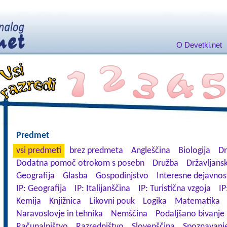
O Devetki.net
Predmet
vsi predmeti
brez predmeta
Angleščina
Biologija
Dn
Dodatna pomoč otrokom s posebn
Družba
Državljansk
Geografija
Glasba
Gospodinjstvo
Interesne dejavnos
IP: Geografija
IP: Italijanščina
IP: Turistična vzgoja
IP
Kemija
Knjižnica
Likovni pouk
Logika
Matematika
Naravoslovje in tehnika
Nemščina
Podaljšano bivanje
Računalništvo
Razredništvo
Slovenščina
Spoznavanje