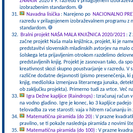
ZNANJA
2020 v 9. razredu v prilagojenem izobražev
izobrazbenim standardom.
Navadna lisička
: Narejeno po
NACIONALNO PRE
razredu v prilagojenem izobraževalnem programu z n
standardom.
Bralni projekt NAŠA MALA KNJIŽNICA 2020/2021
: Z
začne projekt Naša mala knjižnica, projekt, ki je nam
predstavitvi slovenskih mladinskih avtorjev na malo 
šolskega leta prijavljenim otrokom razdelimo delovn
predstavljenih knjig. Projekt je zasnovan tako, da sp
kreativnost skozi skupno poustvarjanje v razredu. V 
različne dodatne dejavnosti (pismo presenečenja, ki g
knjig, medšolska izmenjava literarnega junaka, detek
ob zaključku projekta). Primerno tudi za vrtce. Več 
Igra Dežne kapljice (Raindrops)
: Izračunaj račun v
na vodno gladino. Igre je konec, ko 3 kapljice pade
telovadba za vse starosti: vaja v hitrem računanju in 
Matematična piramida (do 20)
: V prazne kvadratk
pravilno, se ti pokaže naslednja piramida z novimi št
Matematična piramida (do 100)
: V prazne kvadrat