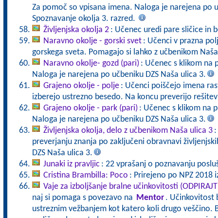
Za pomoč so vpisana imena. Naloga je narejena po u
Spoznavanje okolja 3. razred.
Življenjska okolja 2
: Učenec uredi pare sličice in b
Naravno okolje - gorski svet
: Učenci v prazna polj
gorskega sveta. Pomagajo si lahko z učbenikom Naša 
Naravno okolje- gozd (pari)
: Učenec s klikom na 
Naloga je narejena po učbeniku DZS Naša ulica 3.
Grajeno okolje - polje
: Učenci poiščejo imena rastl
izberejo ustrezno besedo. Na koncu preverijo rešite
Grajeno okolje - park (pari)
: Učenec s klikom na p
Naloga je narejena po učbeniku DZS Naša ulica 3.
Življenjska okolja, delo z učbenikom Naša ulica 3
:
preverjanju znanja po zaključeni obravnavi življenjski
DZS Naša ulica 3.
Junaki iz pravljic
: 22 vprašanj o poznavanju posluša
Cristina Brambilla: Poco
: Prirejeno po NPZ 2018 iz
Vaje za izboljšanje bralne učinkovitosti (ODPIRAJ
naj si pomaga s povezavo na
Mentor
. Učinkovitost 
ustreznim vežbanjem kot katero koli drugo veščino. B