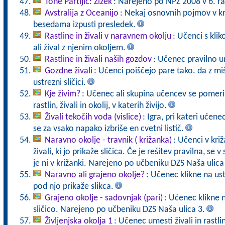
Tone Partljič: Zizek
: Narejeno po NPZ 2008 v 6. ra
Avstralija z Oceanijo
: Nekaj osnovnih pojmov v kr
besedama izpusti presledek.
Rastline in živali v naravnem okolju
: Učenci s kli
ali žival z njenim okoljem.
Rastline in živali naših gozdov
: Učenec pravilno u
Gozdne živali
: Učenci poiščejo pare tako. da z mi
ustrezni sličici.
Kje živim?
: Učenec ali skupina učencev se pomeri 
rastlin, živali in okolij, v katerih živijo.
Živali tekočih voda (vislice)
: Igra, pri kateri ućen
se za vsako napako izbriše en cvetni listič.
Naravno okolje - travnik ( križanka)
: Učenci v križ
živali, ki jo prikaže sličica. Če je rešitev pravilna, se v
je ni v križanki. Narejeno po učbeniku DZS Naša ulica
Naravno ali grajeno okolje?
: Učenec klikne na us
pod njo prikaže slikca.
Grajeno okolje - sadovnjak (pari)
: Ućenec klikne 
sličico. Narejeno po učbeniku DZS Naša ulica 3.
Življenjska okolja 1
: Učenec umesti živali in rastli