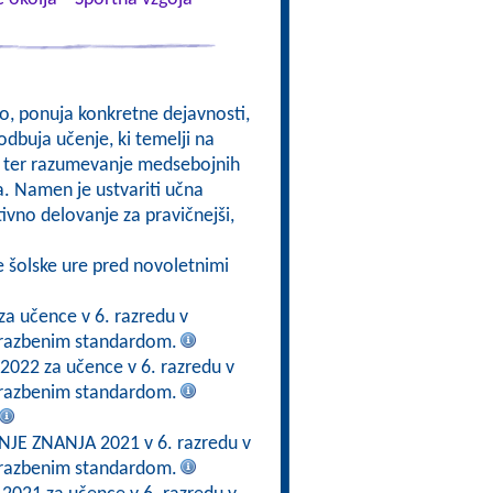
kso, ponuja konkretne dejavnosti,
odbuja učenje, ki temelji na
om, ter razumevanje medsebojnih
a. Namen je ustvariti učna
ktivno delovanje za pravičnejši,
e šolske ure pred novoletnimi
za učence v 6. razredu v
brazbenim standardom.
 2022 za učence v 6. razredu v
brazbenim standardom.
E ZNANJA 2021 v 6. razredu v
brazbenim standardom.