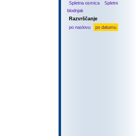
Spletna osmica
Spletni
blodnjak
Razvrščanje
po naslovu
po datumu