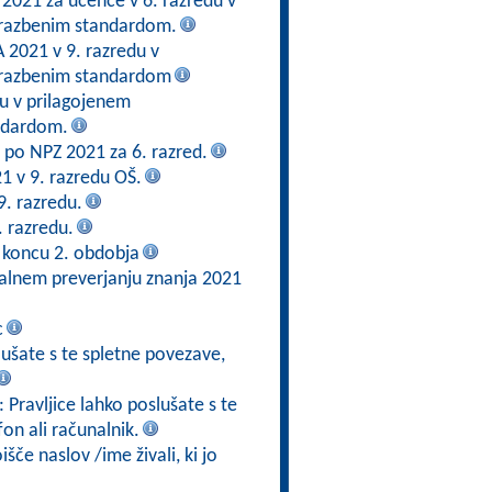
 2021 za učence v 6. razredu v
brazbenim standardom.
2021 v 9. razredu v
brazbenim standardom
du v prilagojenem
ndardom.
en po NPZ 2021 za 6. razred.
21 v 9. razredu OŠ.
9. razredu.
. razredu.
 koncu 2. obdobja
alnem preverjanju znanja 2021
c
slušate s te spletne povezave,
: Pravljice lahko poslušate s te
fon ali računalnik.
če naslov /ime živali, ki jo