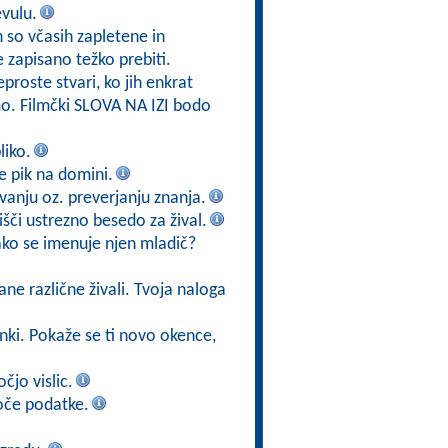
evulu.
h so včasih zapletene in
e zapisano težko prebiti.
eproste stvari, ko jih enkrat
mo. Filmčki SLOVA NA IZI bodo
liko.
 je pik na domini.
vanju oz. preverjanju znanja.
poišči ustrezno besedo za žival.
kako se imenuje njen mladič?
ane različne živali. Tvoja naloga
ižanki. Pokaže se ti novo okence,
čjo vislic.
oče podatke.