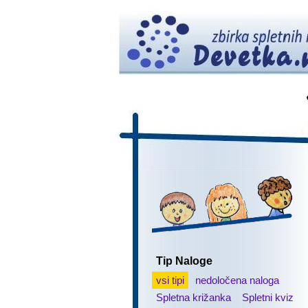
Tip Naloge
vsi tipi
nedoločena naloga
Spletna križanka
Spletni kviz