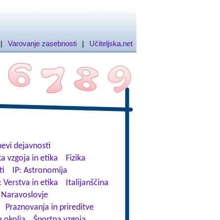
|
Varovanje zasebnosti
|
Učiteljska.net
evi dejavnosti
a vzgoja in etika
Fizika
ti
IP: Astronomija
: Verstva in etika
Italijanščina
Naravoslovje
Praznovanja in prireditve
 okolja
Športna vzgoja