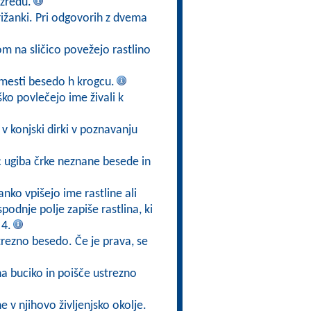
zredu.
ižanki. Pri odgovorih z dvema
kom na sličico povežejo rastlino
mesti besedo h krogcu.
ško povlečejo ime živali k
v konjski dirki v poznavanju
ec ugiba črke neznane besede in
anko vpišejo ime rastline ali
 spodnje polje zapiše rastlina, ki
 4.
trezno besedo. Če je prava, se
na buciko in poišče ustrezno
ne v njihovo življenjsko okolje.