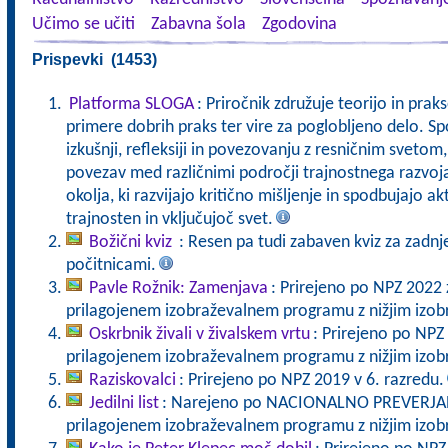
Učimo se učiti
Zabavna šola
Zgodovina
Prispevki (1453)
Platforma SLOGA
: Priročnik združuje teorijo in pra
primere dobrih praks ter vire za poglobljeno delo. Sp
izkušnji, refleksiji in povezovanju z resničnim svet
povezav med različnimi področji trajnostnega razvoj
okolja, ki razvijajo kritično mišljenje in spodbujajo a
trajnosten in vključujoč svet.
Božični kviz
: Resen pa tudi zabaven kviz za zadnj
počitnicami.
Pavle Rožnik: Zamenjava
: Prirejeno po NPZ 2022 
prilagojenem izobraževalnem programu z nižjim izo
Oskrbnik živali v živalskem vrtu
: Prirejeno po NPZ
prilagojenem izobraževalnem programu z nižjim izo
Raziskovalci
: Prirejeno po NPZ 2019 v 6. razredu.
Jedilni list
: Narejeno po NACIONALNO PREVERJANJ
prilagojenem izobraževalnem programu z nižjim izo