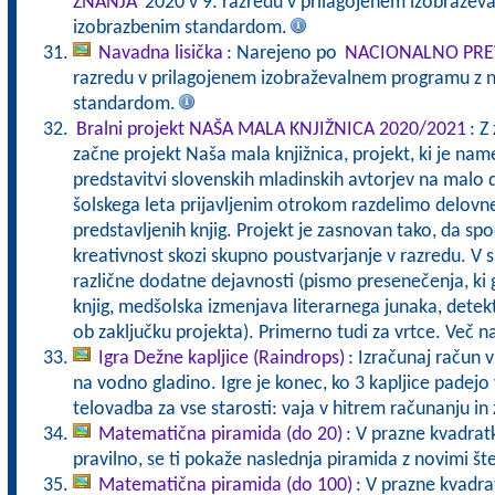
ZNANJA
2020 v 9. razredu v prilagojenem izobražev
izobrazbenim standardom.
Navadna lisička
: Narejeno po
NACIONALNO PRE
razredu v prilagojenem izobraževalnem programu z n
standardom.
Bralni projekt NAŠA MALA KNJIŽNICA 2020/2021
: Z
začne projekt Naša mala knjižnica, projekt, ki je nam
predstavitvi slovenskih mladinskih avtorjev na malo 
šolskega leta prijavljenim otrokom razdelimo delovn
predstavljenih knjig. Projekt je zasnovan tako, da sp
kreativnost skozi skupno poustvarjanje v razredu. V 
različne dodatne dejavnosti (pismo presenečenja, ki g
knjig, medšolska izmenjava literarnega junaka, detek
ob zaključku projekta). Primerno tudi za vrtce. Več 
Igra Dežne kapljice (Raindrops)
: Izračunaj račun v
na vodno gladino. Igre je konec, ko 3 kapljice pade
telovadba za vse starosti: vaja v hitrem računanju in 
Matematična piramida (do 20)
: V prazne kvadratk
pravilno, se ti pokaže naslednja piramida z novimi št
Matematična piramida (do 100)
: V prazne kvadrat