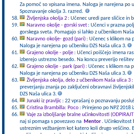
Za pomoč so vpisana imena. Naloga je narejena po u
Spoznavanje okolja 3. razred.
Življenjska okolja 2
: Učenec uredi pare sličice in b
Naravno okolje - gorski svet
: Učenci v prazna polj
gorskega sveta. Pomagajo si lahko z učbenikom Naša 
Naravno okolje- gozd (pari)
: Učenec s klikom na 
Naloga je narejena po učbeniku DZS Naša ulica 3.
Grajeno okolje - polje
: Učenci poiščejo imena rastl
izberejo ustrezno besedo. Na koncu preverijo rešite
Grajeno okolje - park (pari)
: Učenec s klikom na p
Naloga je narejena po učbeniku DZS Naša ulica 3.
Življenjska okolja, delo z učbenikom Naša ulica 3
:
preverjanju znanja po zaključeni obravnavi življenjski
DZS Naša ulica 3.
Junaki iz pravljic
: 22 vprašanj o poznavanju posluša
Cristina Brambilla: Poco
: Prirejeno po NPZ 2018 iz
Vaje za izboljšanje bralne učinkovitosti (ODPIRAJ
naj si pomaga s povezavo na
Mentor
. Učinkovitost 
ustreznim vežbanjem kot katero koli drugo veščino. B