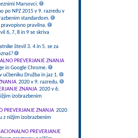
meznimi Marsovci.
no po NPZ 2015 v 9. razredu v
brazbenim standardom.
e pravopisno pravilna.
il 6, 7, 8 in 9 se skriva
tnike števil 3. 4 in 5. se za
oznaš?
ALNO PREVERJANJE ZNANJA
dge in Google Chrome.
v učbeniku Družba in jaz 1.
ZNANJA
2020 v 9. razredu.
RJANJE ZNANJA
2020 v 6.
ižjim izobrazbenim
 PREVERJANJE ZNANJA
2020
 z nižjim izobrazbenim
ACIONALNO PREVERJANJE