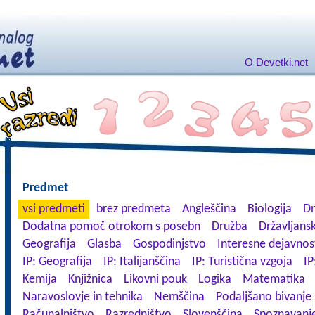
O Devetki.net
Predmet
vsi predmeti
brez predmeta
Angleščina
Biologija
Dn
Dodatna pomoč otrokom s posebn
Družba
Državljansk
Geografija
Glasba
Gospodinjstvo
Interesne dejavnos
IP: Geografija
IP: Italijanščina
IP: Turistična vzgoja
IP
Kemija
Knjižnica
Likovni pouk
Logika
Matematika
Naravoslovje in tehnika
Nemščina
Podaljšano bivanje
Računalništvo
Razredništvo
Slovenščina
Spoznavanje