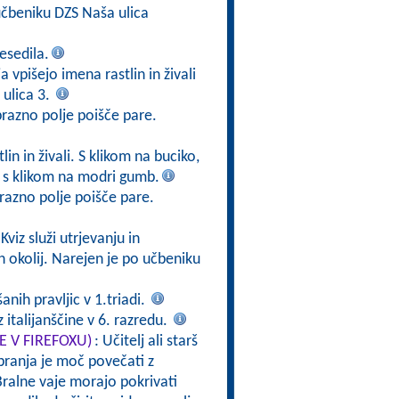
čbeniku DZS Naša ulica
esedila.
a vpišejo imena rastlin in živali
ulica 3.
prazno polje poišče pare.
in in živali. S klikom na buciko,
v s klikom na modri gumb.
razno polje poišče pare.
 Kviz služi utrjevanju in
h okolij. Narejen je po učbeniku
nih pravljic v 1.triadi.
 italijanščine v 6. razredu.
TE V FIREFOXU)
: Učitelj ali starš
branja je moč povečati z
ralne vaje morajo pokrivati