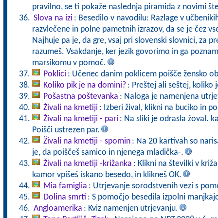
pravilno, se ti pokaže naslednja piramida z novimi št
Slova na izi
: Besedilo v navodilu: Razlage v učbeniki
razvlečene in polne pametnih izrazov, da se je čez vs
Najhuje pa je, da gre, vsaj pri slovenski slovnici, za pr
razumeš. Vsakdanje, ker jezik govorimo in ga pozna
marsikomu v pomoč.
Poklici
: Učenec danim poklicem poišče žensko ob
Koliko pik je na domini?
: Preštej ali seštej, koliko
Pošastna poštevanka
: Naloga je namenjena utrje
Živali na kmetiji
: Izberi žival, klikni na buciko in 
Živali na kmetiji - pari
: Na sliki je odrasla žoval. 
Poišči ustrezen par.
Živali na kmetiji - spomin
: Na 20 kartivah so naris
je, da poiščeš samico in njenega mladička-.
Živali na kmetiji -križanka
: Klikni na številki v kr
kamor vpišeš iskano besedo, in klikneš OK.
Mia famiglia
: Utrjevanje sorodstvenih vezi s pomo
Dolina smrti
: S pomočjo besedila izpolni manjkaj
Angloamerika
: Kviz namenjen utrjevanju.