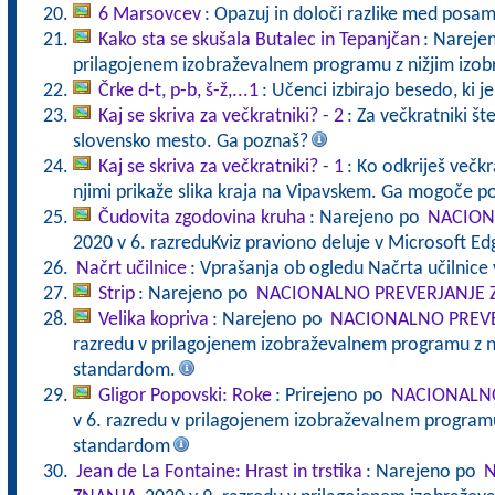
6 Marsovcev
: Opazuj in določi razlike med posa
Kako sta se skušala Butalec in Tepanjčan
: Nareje
prilagojenem izobraževalnem programu z nižjim izo
Črke d-t, p-b, š-ž,...1
: Učenci izbirajo besedo, ki j
Kaj se skriva za večkratniki? - 2
: Za večkratniki štev
slovensko mesto. Ga poznaš?
Kaj se skriva za večkratniki? - 1
: Ko odkriješ večkra
njimi prikaže slika kraja na Vipavskem. Ga mogoče p
Čudovita zgodovina kruha
: Narejeno po
NACION
2020 v 6. razreduKviz praviono deluje v Microsoft E
Načrt učilnice
: Vprašanja ob ogledu Načrta učilnice 
Strip
: Narejeno po
NACIONALNO PREVERJANJE 
Velika kopriva
: Narejeno po
NACIONALNO PREVE
razredu v prilagojenem izobraževalnem programu z n
standardom.
Gligor Popovski: Roke
: Prirejeno po
NACIONALNO
v 6. razredu v prilagojenem izobraževalnem programu
standardom
Jean de La Fontaine: Hrast in trstika
: Narejeno po
N