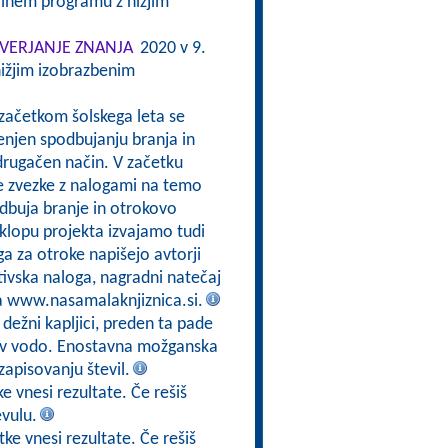
alnem programu z nižjim
VERJANJE ZNANJA
2020 v 9.
ižjim izobrazbenim
 začetkom šolskega leta se
enjen spodbujanju branja in
drugačen način. V začetku
e zvezke z nalogami na temo
odbuja branje in otrokovo
sklopu projekta izvajamo tudi
a za otroke napišejo avtorji
tivska naloga, nagradni natečaj
na www.nasamalaknjiznica.si.
 dežni kapljici, preden ta pade
jo v vodo. Enostavna možganska
zapisovanju števil.
e vnesi rezultate. Če rešiš
evulu.
ke vnesi rezultate. Če rešiš