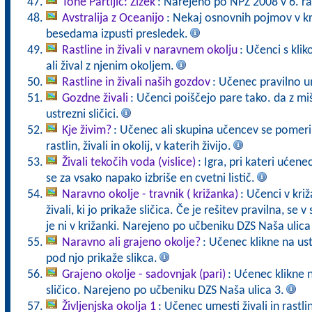
Tone Partljič: Zizek
: Narejeno po NPZ 2008 v 6. ra
Avstralija z Oceanijo
: Nekaj osnovnih pojmov v kr
besedama izpusti presledek.
Rastline in živali v naravnem okolju
: Učenci s kli
ali žival z njenim okoljem.
Rastline in živali naših gozdov
: Učenec pravilno u
Gozdne živali
: Učenci poiščejo pare tako. da z mi
ustrezni sličici.
Kje živim?
: Učenec ali skupina učencev se pomeri 
rastlin, živali in okolij, v katerih živijo.
Živali tekočih voda (vislice)
: Igra, pri kateri ućen
se za vsako napako izbriše en cvetni listič.
Naravno okolje - travnik ( križanka)
: Učenci v križ
živali, ki jo prikaže sličica. Če je rešitev pravilna, se v
je ni v križanki. Narejeno po učbeniku DZS Naša ulica
Naravno ali grajeno okolje?
: Učenec klikne na us
pod njo prikaže slikca.
Grajeno okolje - sadovnjak (pari)
: Ućenec klikne 
sličico. Narejeno po učbeniku DZS Naša ulica 3.
Življenjska okolja 1
: Učenec umesti živali in rastli