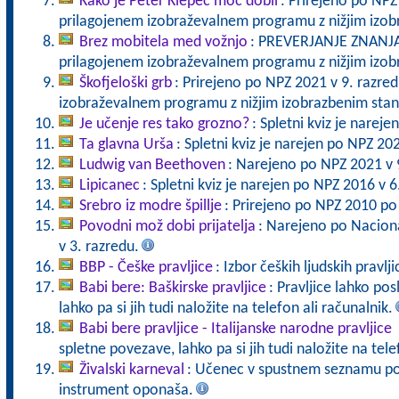
Kako je Peter Klepec moč dobil
: Prirejeno po NPZ
prilagojenem izobraževalnem programu z nižjim izo
Brez mobitela med vožnjo
: PREVERJANJE ZNANJA 
prilagojenem izobraževalnem programu z nižjim izo
Škofjeloški grb
: Prirejeno po NPZ 2021 v 9. razre
izobraževalnem programu z nižjim izobrazbenim sta
Je učenje res tako grozno?
: Spletni kviz je narej
Ta glavna Urša
: Spletni kviz je narejen po NPZ 20
Ludwig van Beethoven
: Narejeno po NPZ 2021 v 
Lipicanec
: Spletni kviz je narejen po NPZ 2016 v 6
Srebro iz modre špillje
: Prirejeno po NPZ 2010 po
Povodni mož dobi prijatelja
: Narejeno po Nacion
v 3. razredu.
BBP - Češke pravljice
: Izbor čeških ljudskih pravlji
Babi bere: Baškirske pravljice
: Pravljice lahko po
lahko pa si jih tudi naložite na telefon ali računalnik.
Babi bere pravljice - Italijanske narodne pravljice
spletne povezave, lahko pa si jih tudi naložite na tele
Živalski karneval
: Učenec v spustnem seznamu poiš
instrument oponaša.