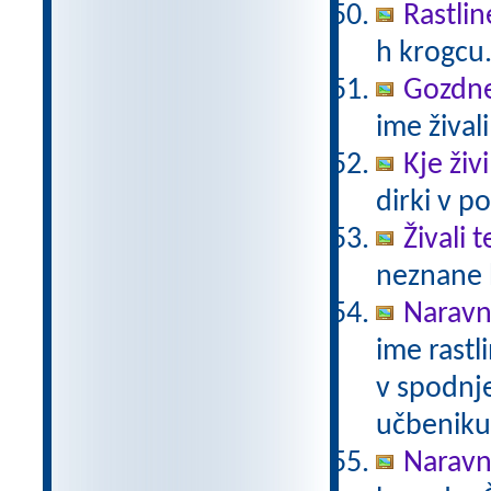
Rastlin
h krogcu
Gozdne 
ime živali
Kje živ
dirki v po
Živali 
neznane b
Naravno
ime rastli
v spodnje
učbeniku 
Naravno