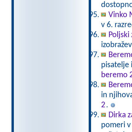
dostopno
Vinko 
v 6. razr
Poljski
izobraže
Beremo
pisatelje
beremo 
Beremo
in njihov
2
.
Dirka z
pomeri v 