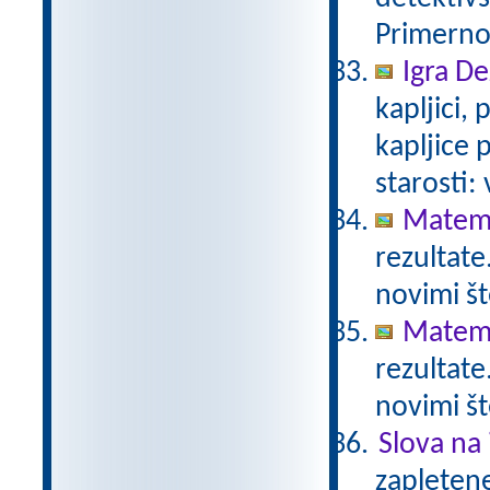
Primerno 
Igra De
kapljici,
kapljice
starosti:
Matema
rezultate
novimi št
Matema
rezultate
novimi št
Slova na 
zapletene