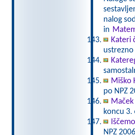
sestavlje
nalog sod
in
Matem
Kateri 
ustrezno 
Katere
samostaln
Miško 
po NPZ 2
Maček 
koncu 3.
Iščemo
NPZ 2006