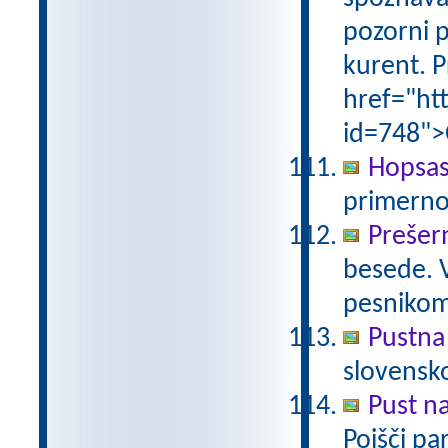
pozorni p
kurent. P
href="ht
id=748">
Hopsas
primerno
Prešer
besede. 
pesniko
Pustna
slovensk
Pust n
Poišči pa