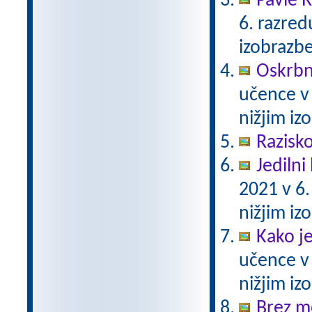
Pavle 
6. razre
izobrazb
Oskrbni
učence v
nižjim i
Razisko
Jedilni 
2021 v 6
nižjim i
Kako j
učence v
nižjim i
Brez m