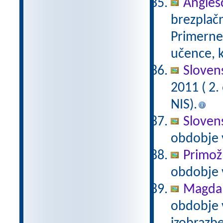
Anglešč
brezplačn
Primerne 
učence, k
Slovens
2011 ( 2
NIS).
Slovens
obdobje 
Primož
obdobje 
Magda 
obdobje 