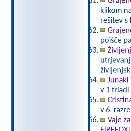
Grajeno
klikom na
rešitev s
Grajeno
poišče pa
Življen
utrjevanj
življenjs
Junaki 
v 1.triadi
Cristin
v 6. razr
Vaje za
FIREFOX