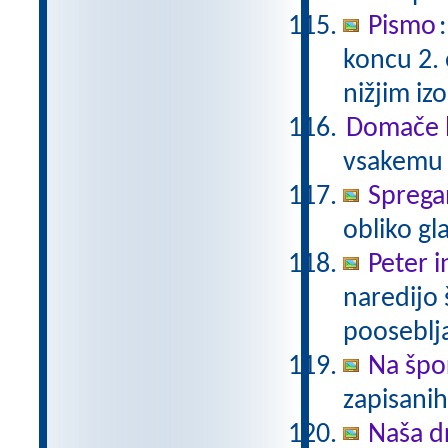
Pismo
koncu 2.
nižjim i
Domače b
vsakemu p
Sprega
obliko gl
Peter i
naredijo 
pooseblj
Na špo
zapisani
Naša d