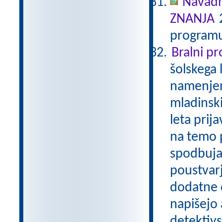
Navadn
ZNANJA
2
programu
Bralni p
šolskega 
namenjen
mladinski
leta prij
na temo p
spodbuja
poustvarj
dodatne d
napišejo 
detektivs