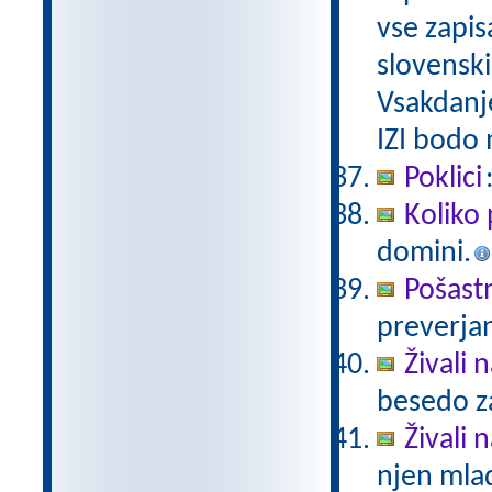
vse zapis
slovenski
Vsakdanj
IZI bodo
Poklici
Koliko 
domini.
Pošast
preverjan
Živali 
besedo za
Živali n
njen mlad