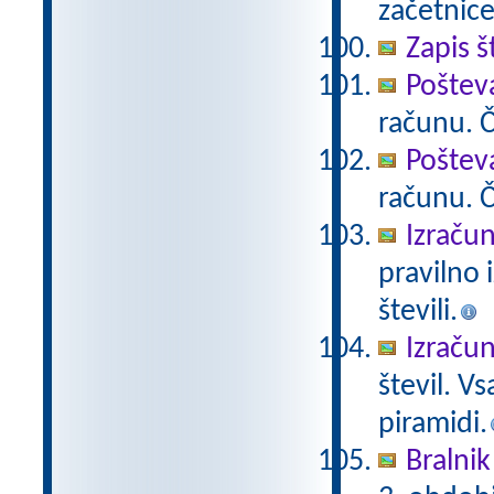
začetnice
Zapis š
Poštev
računu. Če
Poštev
računu. Če
Izračun
pravilno 
števili.
Izračun
števil. V
piramidi.
Bralnik