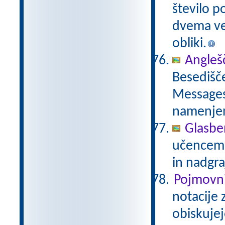
število p
dvema več
obliki.
Anglešč
Besedišče
Messages,
namenje
Glasbe
učencem g
in nadgra
Pojmovni
notacije 
obiskujej