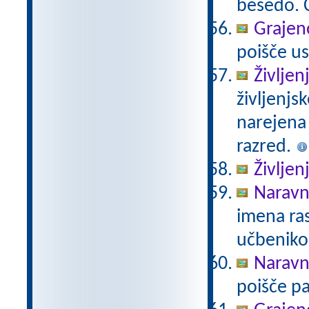
besedo. Č
Grajeno
poišče us
Življen
življenjs
narejena
razred.
Življen
Naravno
imena ras
učbeniko
Naravno
poišče pa