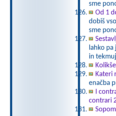
sme pono
Od 1 do
dobiš vso
sme pono
Sestavl
lahko pa 
in tekmuj
Kolikš
Kateri
enačba pr
I contr
contrari 
Sopomen