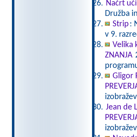
Načrt uči
Družba in
Strip
:
v 9. razr
Velika 
ZNANJA
2
programu
Gligor
PREVERJ
izobraže
Jean de L
PREVERJ
izobraže