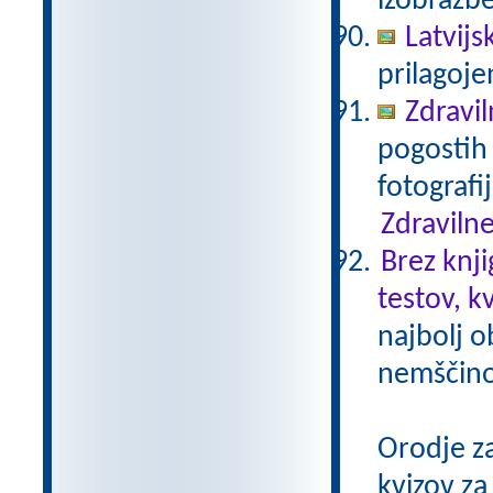
izobrazb
Latvijs
prilagoj
Zdravil
pogostih 
fotografi
Zdravilne
Brez knji
testov, k
najbolj o
nemščino,
Orodje z
kvizov z