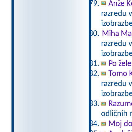
Anže K
razredu 
izobrazb
Miha Mat
razredu 
izobrazb
Po žele
Tomo K
razredu 
izobrazb
Razum
odličnih 
Moj d