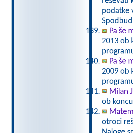
reševati 
podatke v
Spodbuda
Pa še m
2013 ob 
programu
Pa še m
2009 ob 
programu
Milan J
ob koncu
Matema
otroci re
Naloge s