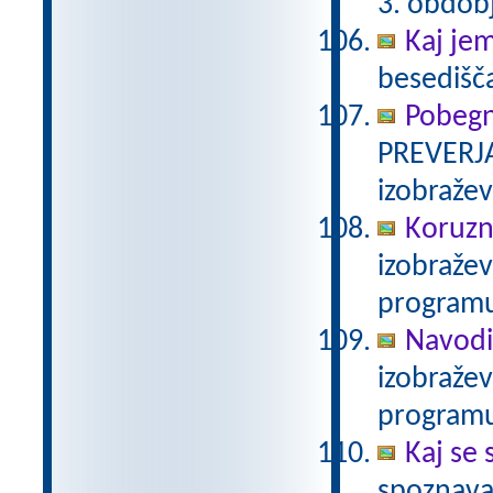
3. obdob
Kaj je
besedišč
Pobegn
PREVERJA
izobraže
Koruzn
izobraže
programu
Navodi
izobraže
programu
Kaj se 
spoznava