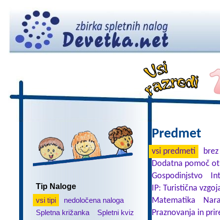
Predmet
vsi predmeti
brez
Dodatna pomoč ot
Gospodinjstvo
In
Tip Naloge
IP: Turistična vzgoj
vsi tipi
nedoločena naloga
Matematika
Nara
Spletna križanka
Spletni kviz
Praznovanja in prir