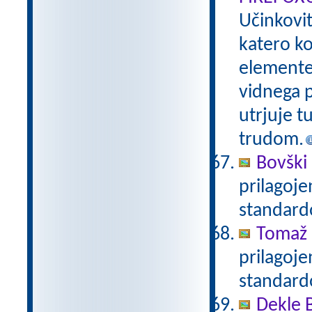
Učinkovi
katero ko
elemente 
vidnega p
utrjuje t
trudom.
Bovški 
prilagoj
standar
Tomaž 
prilagoj
standar
Dekle 