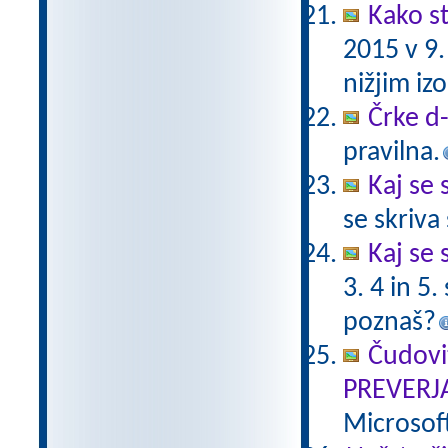
Kako st
2015 v 9
nižjim i
Črke d-t
pravilna.
Kaj se 
se skriv
Kaj se 
3. 4 in 5
poznaš?
Čudovi
PREVERJ
Microsof