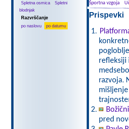
Spletna osmica
Spletni
Športna vzgoja
Uč
blodnjak
Prispevki 
Razvrščanje
po naslovu
po datumu
Platfor
konkretne
pogloblje
refleksij
medseboj
razvoja. 
mišljenje
trajnoste
Božični
pred nov