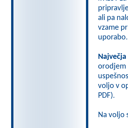
pripravlj
ali pa na
vzame pri
uporabo.
Največja
orodjem
uspešnos
voljo v op
PDF).
Na voljo