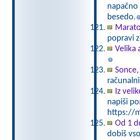
napačno z
besedo.
Marat
popravi z
Velika 
Sonce,
računalni
Iz vel
napiši po
https://m
Od 1 do
dobiš vso