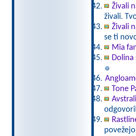
Živali 
živali. T
Živali 
se ti nov
Mia fam
Dolina 
Angloam
Tone Pa
Avstral
odgovori
Rastlin
povežejo 