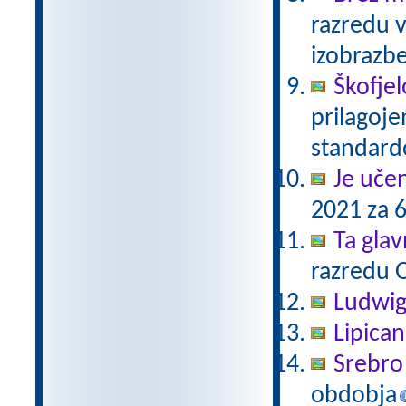
razredu 
izobrazb
Škofjel
prilagoj
standar
Je uče
2021 za 6
Ta gla
razredu 
Ludwig
Lipica
Srebro 
obdobja