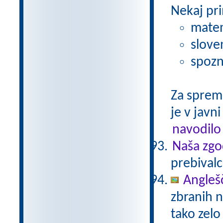
Nekaj pri
matem
slove
spozn
Za sprem
je v javni
navodilo
Naša zgo
prebivalc
Anglešč
zbranih n
tako zelo