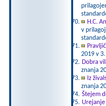
prilagoj
standar
H.C. A
v prilag
standar
Pravlji
2019 v 3.
Dobra vil
znanja 20
Iz živa
znanja 20
Štejem 
Urejanje 