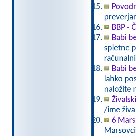
Povodn
preverjan
BBP - Č
Babi be
spletne p
računalni
Babi be
lahko pos
naložite 
Živalsk
/ime živa
6 Mars
Marsovci