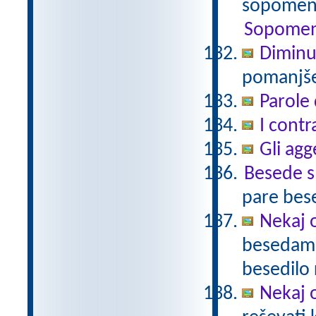
sopomenk
Sopomen
Diminu
pomanjšev
Parole 
I contr
Gli agg
Besede 
pare bes
Nekaj o
besedami 
besedilo 
Nekaj o