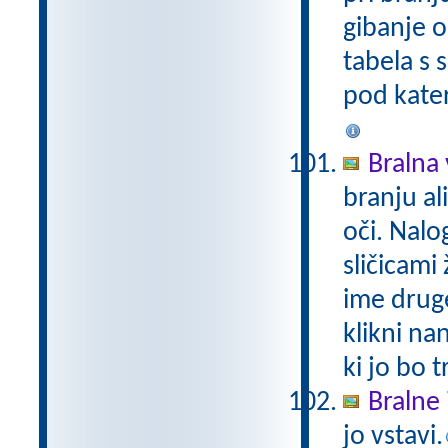
gibanje o
tabela s 
pod kater
Bralna v
branju a
oči. Nalo
sličicami 
ime druge
klikni na
ki jo bo t
Bralne 
jo vstavi.