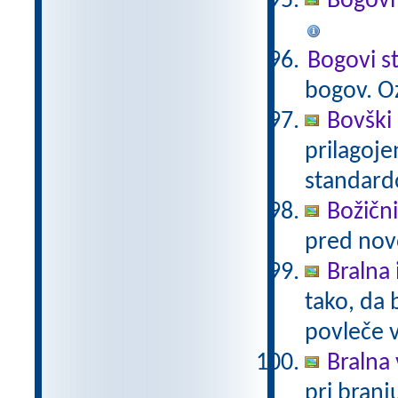
Bogovi
Bogovi s
bogov. O
Bovški 
prilagoj
standar
Božični
pred nov
Bralna 
tako, da 
povleče 
Bralna 
pri branj