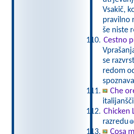
Vsakič, k
pravilno 
še niste 
Cestno pr
Vprašanja
se razvrs
redom od
spoznava
Che or
italijanšč
Chicken 
razredu
Cosa mi