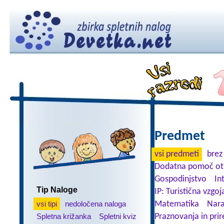
Predmet
vsi predmeti
brez
Dodatna pomoč ot
Gospodinjstvo
In
Tip Naloge
IP: Turistična vzgoj
vsi tipi
nedoločena naloga
Matematika
Nara
Spletna križanka
Spletni kviz
Praznovanja in prir