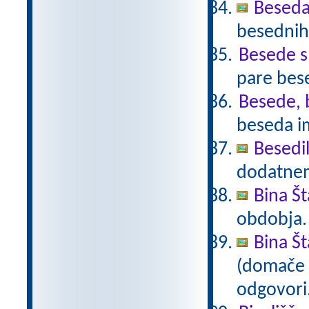
Beseda
besednih
Besede 
pare bes
Besede, 
beseda i
Besedi
dodatnem
Bina Š
obdobja
Bina Š
(domače b
odgovori.