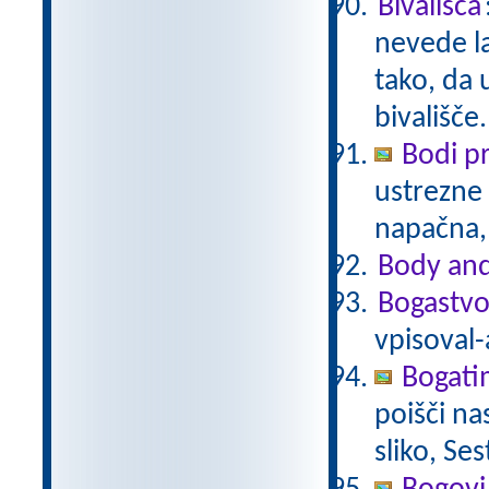
Bivališča
nevede la
tako, da 
bivališče
Bodi p
ustrezne 
napačna,
Body and
Bogastvo
vpisoval-
Bogati
poišči na
sliko, Se