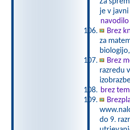
Za sprem
je v javni
navodilo
Brez kn
za matema
biologijo
Brez m
razredu 
izobrazb
brez tem
Brezpl
www.nalo
do 9. raz
utrjevanj