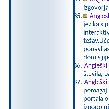
izgovorja
Angleš
jezika s 
interakti
težav.Uče
ponavljaš
domišljij
Angleški 
števila, 
Angleški
pomagaj z
portala o
izpopolnj