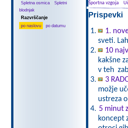
Spletna osmica
Spletni
Športna vzgoja
Uč
blodnjak
Prispevki 
Razvrščanje
po naslovu
po datumu
1. nov
sveti. La
10 najv
kakšne za
v teh zab
3 RAD
možje uče
ustreza 
5 minut z
koncept z