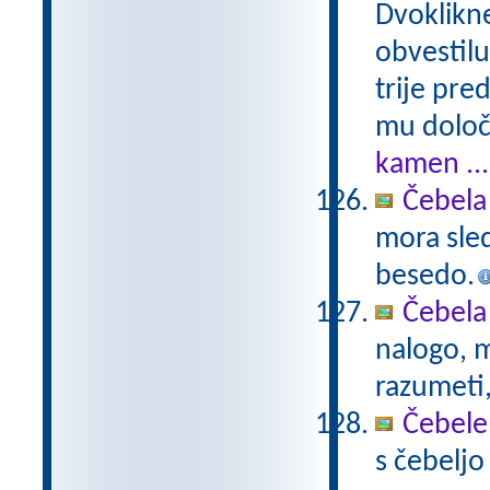
Dvoklikne
obvestilu
trije pre
mu določ
kamen ...
Čebela
mora sled
besedo.
Čebela 
nalogo, m
razumeti,
Čebele
s čebelj