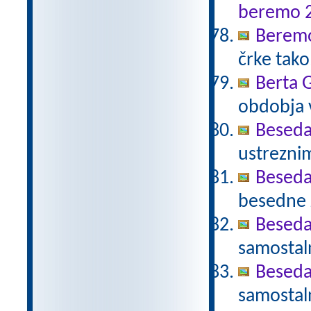
beremo 
Beremo
črke tako
Berta 
obdobja 
Beseda
ustrezni
Beseda
besedne z
Beseda
samostal
Beseda
samostal