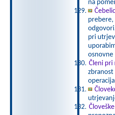
na pomenu
Čebelic
prebere,
odgovori
pri utrje
uporabimo
osnovne š
Členi pri
zbranost 
operacija
Človeko
utrjevan
Človeške