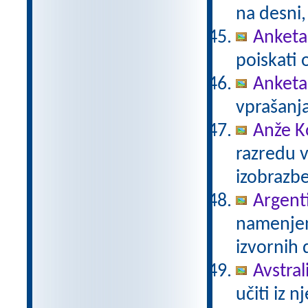
na desni,
Anketa 
poiskati 
Anketa
vprašanja
Anže K
razredu 
izobrazb
Argent
namenjen
izvornih 
Avstrali
učiti iz n