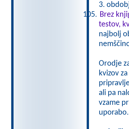
3. obdob
Brez knji
testov, k
najbolj o
nemščino,
Orodje z
kvizov z
pripravlj
ali pa na
vzame pri
uporabo.