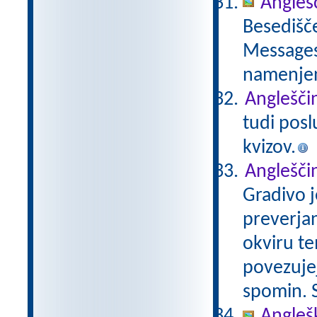
Anglešč
Besedišče
Messages,
namenje
Angleščin
tudi posl
kvizov.
Angleščin
Gradivo j
preverjan
okviru te
povezujej
spomin. S
Angleš