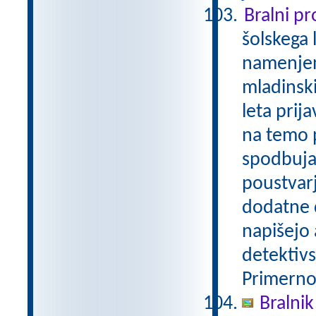
Bralni p
šolskega 
namenjen
mladinski
leta prij
na temo p
spodbuja
poustvarj
dodatne d
napišejo 
detektivs
Primerno 
Bralnik