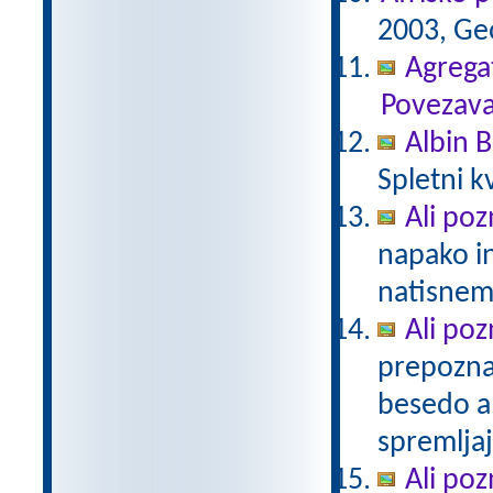
2003, Geo
Agregat
Povezava
Albin B
Spletni k
Ali poz
napako in
natisne
Ali poz
prepozna
besedo al
spremljaj
Ali po