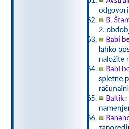
Avstral
odgovori
B. Šta
2. obdob
Babi be
lahko pos
naložite 
Babi be
spletne p
računalni
Baltik
:
namenjen
Banan
zaporedj