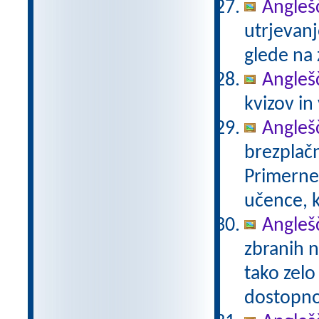
Anglešč
utrjevanj
glede na 
Anglešč
kvizov in
Anglešč
brezplačn
Primerne 
učence, k
Anglešč
zbranih n
tako zelo
dostopno