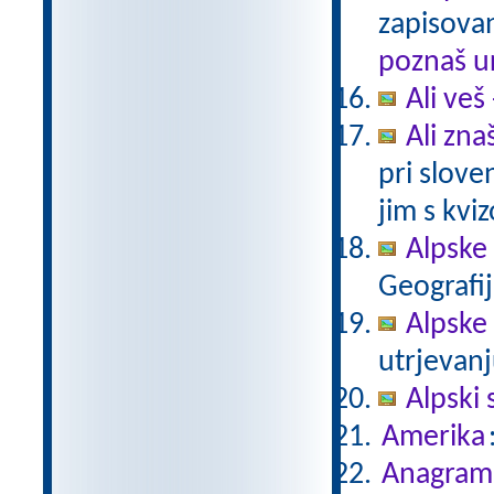
zapisovan
poznaš u
Ali veš
Ali zna
pri slov
jim s kvi
Alpske
Geografij
Alpske
utrjevanj
Alpski 
Amerika
Anagram