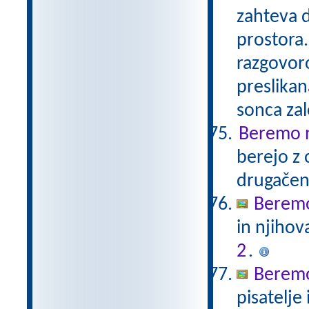
zahteva 
prostora.
razgovoro
preslikan
sonca za
Beremo n
berejo z 
drugače
Beremo
in njihov
2
.
Beremo
pisatelje