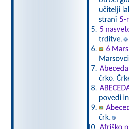
otroci gi
učitelji 
strani
5-
5 nasvet
trditve.
6 Mars
Marsovci
Abeceda
črko. Čr
ABECEDA 
povedi in
Abece
črk.
Afriško 