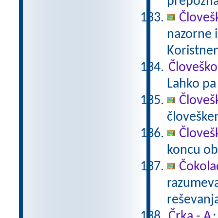
prepoznav
Človeš
nazorne i
Koristnen
Človeško
Lahko pa 
Človeš
človeške
Človeš
koncu ob
Čokola
razumevan
reševanj
Črka - A