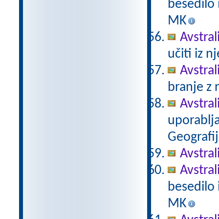
besedilo i
MK
Avstral
učiti iz n
Avstral
branje z 
Avstral
uporabljat
Geografi
Avstral
Avstral
besedilo i
MK