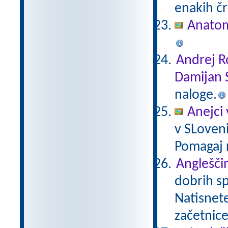
enakih čr
Anatom
Andrej R
Damijan 
naloge.
Anejci 
v SLovenij
Pomagaj r
Angleščin
dobrih sp
Natisnete 
začetnice