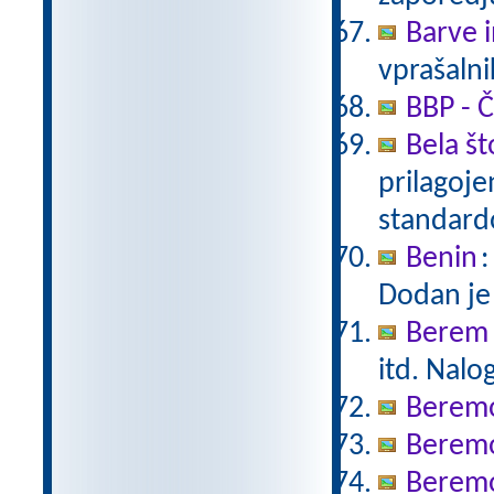
Barve i
vprašalni
BBP - Č
Bela št
prilagoj
standar
Benin
:
Dodan je
Berem 
itd. Nalo
Berem
Berem
Beremo