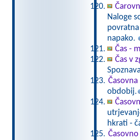
Čarovn
Naloge s
povratna 
napako.
Čas - m
Čas v 
Spoznava
Časovna
obdobij.
Časovn
utrjevanj
hkrati -
Časovno 