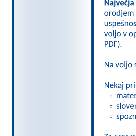
Največja
orodjem
uspešnos
voljo v op
PDF).
Na voljo
Nekaj pri
matem
slove
spozn