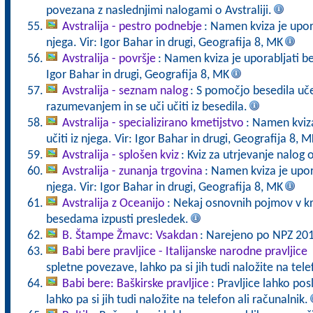
povezana z naslednjimi nalogami o Avstraliji.
Avstralija - pestro podnebje
: Namen kviza je upora
njega. Vir: Igor Bahar in drugi, Geografija 8, MK
Avstralija - površje
: Namen kviza je uporabljati bese
Igor Bahar in drugi, Geografija 8, MK
Avstralija - seznam nalog
: S pomočjo besedila uče
razumevanjem in se uči učiti iz besedila.
Avstralija - specializirano kmetijstvo
: Namen kviza
učiti iz njega. Vir: Igor Bahar in drugi, Geografija 8, M
Avstralija - splošen kviz
: Kviz za utrjevanje nalog o
Avstralija - zunanja trgovina
: Namen kviza je upora
njega. Vir: Igor Bahar in drugi, Geografija 8, MK
Avstralija z Oceanijo
: Nekaj osnovnih pojmov v kr
besedama izpusti presledek.
B. Štampe Žmavc: Vsakdan
: Narejeno po NPZ 201
Babi bere pravljice - Italijanske narodne pravljice
spletne povezave, lahko pa si jih tudi naložite na tele
Babi bere: Baškirske pravljice
: Pravljice lahko po
lahko pa si jih tudi naložite na telefon ali računalnik.