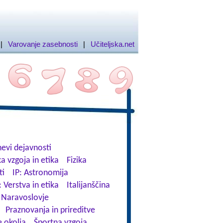
|
Varovanje zasebnosti
|
Učiteljska.net
evi dejavnosti
a vzgoja in etika
Fizika
ti
IP: Astronomija
: Verstva in etika
Italijanščina
Naravoslovje
Praznovanja in prireditve
 okolja
Športna vzgoja