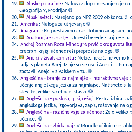
Alpske pokrajine
: Naloga z dopolnjevanjem je nam
Geografija 9, Modrijan
Alpski svizci
: Narejeno po NPZ 2009 ob koncu 2. 
Amerika
: Naloga za utrjevanje
Anagrami
: Ko prestavimo črke, dobimo anagram, nov
Anatomija - okostje
: Umesti besede - pojme - na
Andrej Rozman Roza Mihec gre prvič okrog sveta ilu
prebrani knjigi učenec reši preproste naloge.
Anejci v živalskem vrtu
: Nekje, nekoč, ne vemo kje 
ladja s planeta Anej. Iz nje so se usuli Anejci ... Pomag
zastavili Anejci v živalskem vrtu.
Angleščina - branje za najmlajše - interaktivne vaje
:
učenje angleškega jezika za najmlajše. Natisnete si lah
številke, velike začetnice, stavki.
Angleščina - poslušaj, piši, rešuj
: Pestra izbira raz
angleškega jezika, izgovorjava, zapis, reševanje nalog
Angleščina - različne vaje za učence
: Zelo veliko r
učence.
Angleščina - zbirka vaj
: V Moodle učilnico se lahko