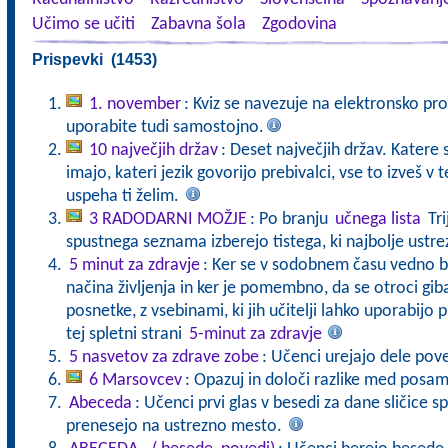
Učimo se učiti
Zabavna šola
Zgodovina
Prispevki (1453)
1. november
: Kviz se navezuje na elektronsko pro
uporabite tudi samostojno.
10 največjih držav
: Deset največjih držav. Katere s
imajo, kateri jezik govorijo prebivalci, vse to izveš v
uspeha ti želim.
3 RADODARNI MOŽJE
: Po branju
učnega lista
Tri
spustnega seznama izberejo tistega, ki najbolje ustre
5 minut za zdravje
: Ker se v sodobnem času vedno b
načina življenja in ker je pomembno, da se otroci gibaj
posnetke, z vsebinami, ki jih učitelji lahko uporabijo 
tej spletni strani
5-minut za zdravje
5 nasvetov za zdrave zobe
: Učenci urejajo dele pove
6 Marsovcev
: Opazuj in določi razlike med posa
Abeceda
: Učenci prvi glas v besedi za dane sličice s
prenesejo na ustrezno mesto.