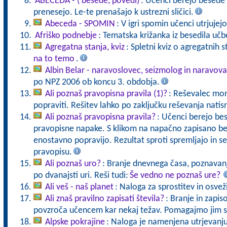
ABECEDA - ( besede, povedi)
: Učenci berejo besede 
prenesejo. Le-te prenašajo k ustrezni sličici.
Abeceda - SPOMIN
: V igri spomin učenci utrjujej
Afriško podnebje
: Tematska križanka iz besedila uč
Agregatna stanja, kviz
: Spletni kviz o agregatnih s
na to temo
.
Albin Belar - naravoslovec, seizmolog in naravova
po NPZ 2006 ob koncu 3. obdobja.
Ali poznaš pravopisna pravila (1)?
: Reševalec mor
popraviti. Rešitev lahko po zaključku reševanja nat
Ali poznaš pravopisna pravila?
: Učenci berejo be
pravopisne napake. S klikom na napačno zapisano bes
enostavno popravijo. Rezultat sproti spremljajo in se 
pravopisu.
Ali poznaš uro?
: Branje dnevnega časa, poznavanj
po dvanajsti uri. Reši tudi:
Še vedno ne poznaš ure?
Ali veš - naš planet
: Naloga za sprostitev in osvež
Ali znaš pravilno zapisati števila?
: Branje in zapiso
povzroča učencem kar nekaj težav. Pomagajmo jim s
Alpske pokrajine
: Naloga je namenjena utrjevanju