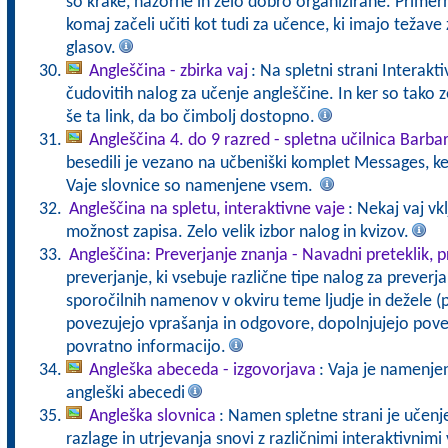
so krake, nazorne in zelo dobro organizirane. Primerne
komaj začeli učiti kot tudi za učence, ki imajo teža
glasov.
Angleščina - zbirka vaj
: Na spletni strani Interakt
čudovitih nalog za učenje angleščine. In ker so tak
še ta link, da bo čimbolj dostopno.
Angleščina 4. do 9 razred - spletna učilnica Barba
besedili je vezano na učbeniški komplet Messages, k
Vaje slovnice so namenjene vsem.
Angleščina na spletu, interaktivne vaje
: Nekaj vaj vk
možnost zapisa. Zelo velik izbor nalog in kvizov.
Angleščina: Preverjanje znanja - Navadni preteklik, p
preverjanje, ki vsebuje različne tipe nalog za preverja
sporočilnih namenov v okviru teme ljudje in dežele (pr
povezujejo vprašanja in odgovore, dopolnjujejo poved
povratno informacijo.
Angleška abeceda - izgovorjava
: Vaja je namenje
angleški abecedi
Angleška slovnica
: Namen spletne strani je učenj
razlage in utrjevanja snovi z različnimi interaktivnim