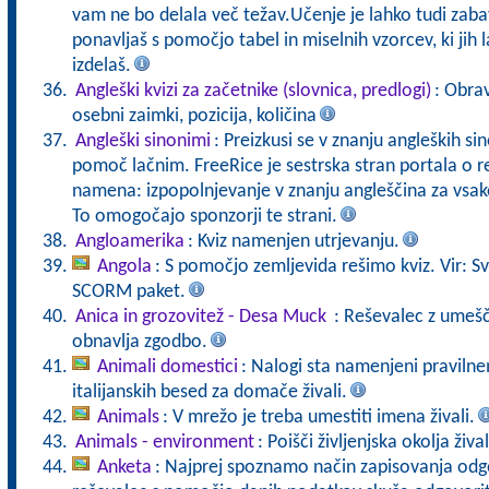
vam ne bo delala več težav.Učenje je lahko tudi zaba
ponavljaš s pomočjo tabel in miselnih vzorcev, ki jih 
izdelaš.
Angleški kvizi za začetnike (slovnica, predlogi)
: Obrav
osebni zaimki, pozicija, količina
Angleški sinonimi
: Preizkusi se v znanju angleških si
pomoč lačnim. FreeRice je sestrska stran portala o r
namena: izpopolnjevanje v znanju angleščina za vsa
To omogočajo sponzorji te strani.
Angloamerika
: Kviz namenjen utrjevanju.
Angola
: S pomočjo zemljevida rešimo kviz. Vir: S
SCORM paket.
Anica in grozovitež - Desa Muck
: Reševalec z umešč
obnavlja zgodbo.
Animali domestici
: Nalogi sta namenjeni pravilne
italijanskih besed za domače živali.
Animals
: V mrežo je treba umestiti imena živali.
Animals - environment
: Poišči življenjska okolja žival
Anketa
: Najprej spoznamo način zapisovanja od