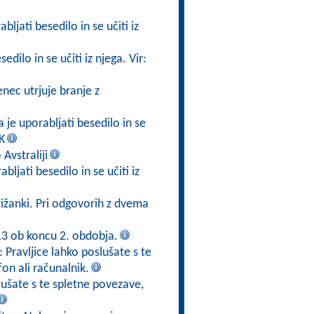
bljati besedilo in se učiti iz
dilo in se učiti iz njega. Vir:
nec utrjuje branje z
 je uporabljati besedilo in se
K
 Avstraliji
bljati besedilo in se učiti iz
ižanki. Pri odgovorih z dvema
3 ob koncu 2. obdobja.
: Pravljice lahko poslušate s te
fon ali računalnik.
slušate s te spletne povezave,