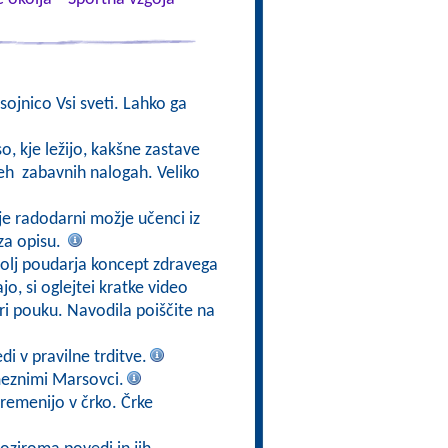
sojnico Vsi sveti. Lahko ga
o, kje ležijo, kakšne zastave
 teh zabavnih nalogah. Veliko
je radodarni možje učenci iz
za opisu.
olj poudarja koncept zdravega
o, si oglejtei kratke video
pri pouku. Navodila poiščite na
di v pravilne trditve.
meznimi Marsovci.
premenijo v črko. Črke