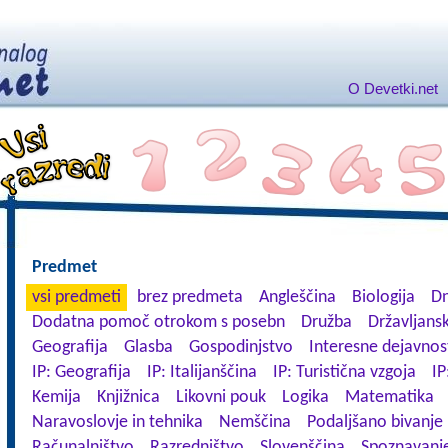
O Devetki.net
Predmet
vsi predmeti
brez predmeta
Angleščina
Biologija
Dn
Dodatna pomoč otrokom s posebn
Družba
Državljansk
Geografija
Glasba
Gospodinjstvo
Interesne dejavnos
IP: Geografija
IP: Italijanščina
IP: Turistična vzgoja
IP
Kemija
Knjižnica
Likovni pouk
Logika
Matematika
Naravoslovje in tehnika
Nemščina
Podaljšano bivanje
Računalništvo
Razredništvo
Slovenščina
Spoznavanje