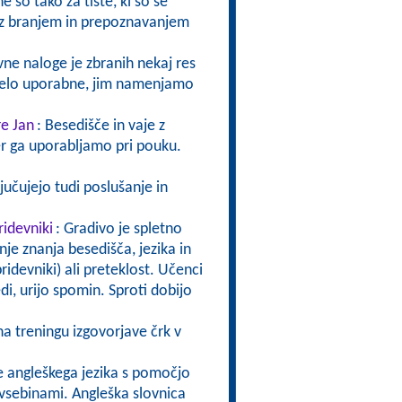
 so tako za tiste, ki so se
ve z branjem in prepoznavanjem
ivne naloge je zbranih nekaj res
o zelo uporabne, jim namenjamo
re Jan
: Besedišče in vaje z
er ga uporabljamo pri pouku.
ljučujejo tudi poslušanje in
ridevniki
: Gradivo je spletno
nje znanja besedišča, jezika in
idevniki) ali preteklost. Učenci
i, urijo spomin. Sproti dobijo
na treningu izgovorjave črk v
e angleškega jezika s pomočjo
i vsebinami. Angleška slovnica