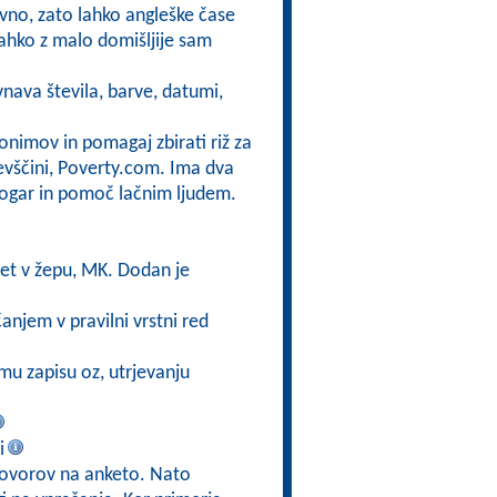
vno, zato lahko angleške čase
lahko z malo domišljije sam
nava števila, barve, datumi,
nonimov in pomagaj zbirati riž za
evščini, Poverty.com. Ima dva
kogar in pomoč lačnim ljudem.
vet v žepu, MK. Dodan je
anjem v pravilni vrstni red
mu zapisu oz, utrjevanju
i
govorov na anketo. Nato