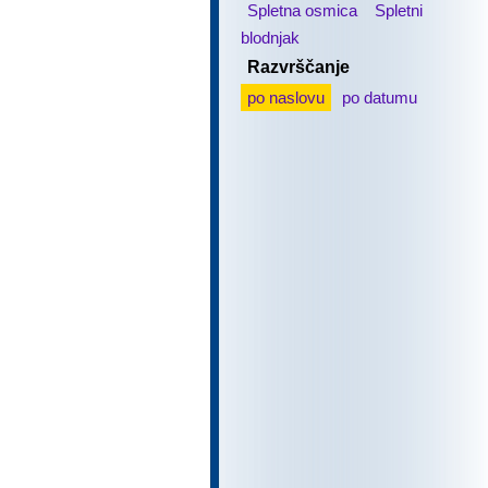
Spletna osmica
Spletni
blodnjak
Razvrščanje
po naslovu
po datumu