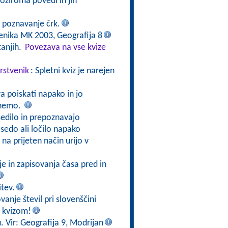
oziroma povedi in jih
o poznavanje črk.
benika MK 2003, Geografija 8
tanjih.
Povezava na vse kvize
rstvenik
: Spletni kviz je narejen
a poiskati napako in jo
isnemo.
sedilo in prepoznavajo
edo ali ločilo napako
na prijeten način urijo v
e in zapisovanja časa pred in
itev.
vanje števil pri slovenščini
 kvizom!
. Vir: Geografija 9, Modrijan