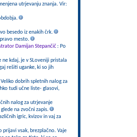
enjena utrjevanju znanja. Vir:
obdobja.
o besedo iz enakih črk.
 pravo mesto.
strator Damijan Stepančič
: Po
ne kdaj, je v SLoveniji pristala
aj rešiti uganke, ki so jih
 Veliko dobrih spletnih nalog za
ko tudi učne liste- glasovi,
ličnih nalog za utrjevanje
 glede na zvočni zapis.
azličnih igric, kvizov in vaj za
 prijavi vsak, brezplačno. Vaje