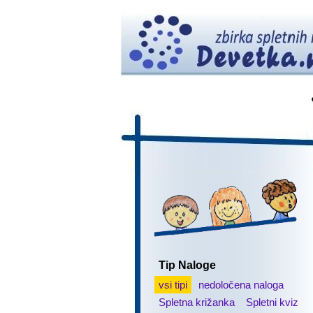
Tip Naloge
vsi tipi
nedoločena naloga
Spletna križanka
Spletni kviz