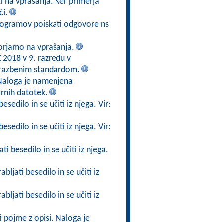
 na vprašanja. Ker primerja
či.
togramov poiskati odgovore ns
orjamo na vprašanja.
 2018 v 9. razredu v
brazbenim standardom.
 Naloga je namenjena
rnih datotek.
esedilo in se učiti iz njega. Vir:
esedilo in se učiti iz njega. Vir:
i besedilo in se učiti iz njega.
bljati besedilo in se učiti iz
bljati besedilo in se učiti iz
i pojme z opisi. Naloga je