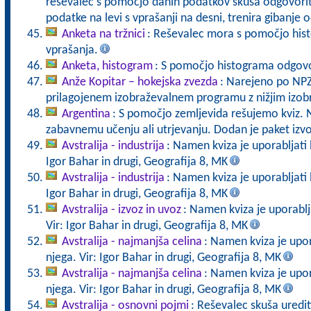
reševalec s pomočjo danih podatkov skuša odgovoriti
podatke na levi s vprašanji na desni, trenira gibanje o
Anketa na tržnici
: Reševalec mora s pomočjo his
vprašanja.
Anketa, histogram
: S pomočjo histograma odgov
Anže Kopitar – hokejska zvezda
: Narejeno po NPZ
prilagojenem izobraževalnem programu z nižjim izo
Argentina
: S pomočjo zemljevida rešujemo kviz.
zabavnemu učenju ali utrjevanju. Dodan je paket izvo
Avstralija - industrija
: Namen kviza je uporabljati b
Igor Bahar in drugi, Geografija 8, MK
Avstralija - industrija
: Namen kviza je uporabljati b
Igor Bahar in drugi, Geografija 8, MK
Avstralija - izvoz in uvoz
: Namen kviza je uporabljat
Vir: Igor Bahar in drugi, Geografija 8, MK
Avstralija - najmanjša celina
: Namen kviza je upora
njega. Vir: Igor Bahar in drugi, Geografija 8, MK
Avstralija - najmanjša celina
: Namen kviza je upora
njega. Vir: Igor Bahar in drugi, Geografija 8, MK
Avstralija - osnovni pojmi
: Reševalec skuša uredit