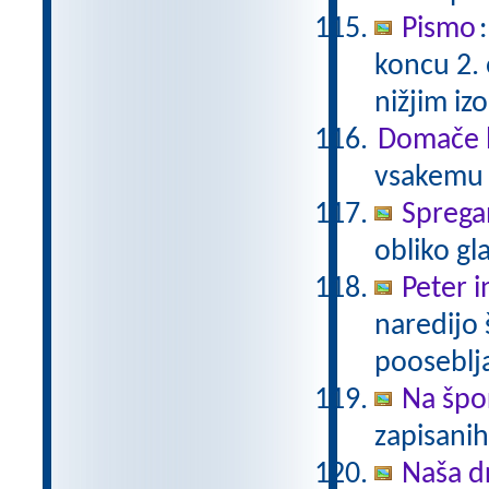
Pismo
koncu 2.
nižjim i
Domače b
vsakemu p
Sprega
obliko gl
Peter i
naredijo 
pooseblj
Na špo
zapisani
Naša d