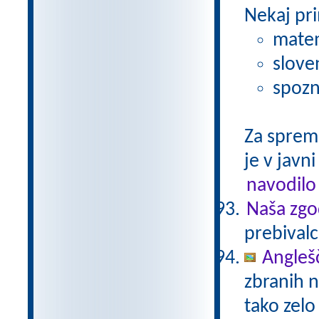
Nekaj pri
matem
slove
spozn
Za sprem
je v javni
navodilo
Naša zgo
prebivalc
Anglešč
zbranih n
tako zelo