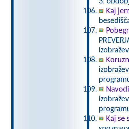
3. obdob
Kaj je
besedišč
Pobegn
PREVERJA
izobraže
Koruzn
izobraže
programu
Navodi
izobraže
programu
Kaj se 
spoznava