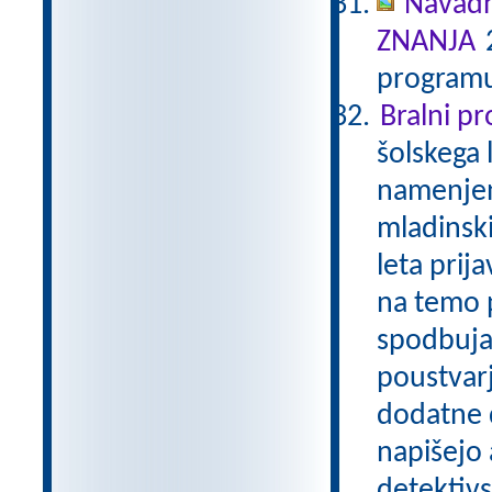
Navadn
ZNANJA
2
programu
Bralni p
šolskega 
namenjen
mladinski
leta prij
na temo p
spodbuja
poustvarj
dodatne d
napišejo 
detektivs