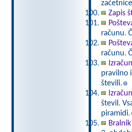
začetnice
Zapis š
Poštev
računu. Če
Poštev
računu. Če
Izračun
pravilno 
števili.
Izračun
števil. V
piramidi.
Bralnik