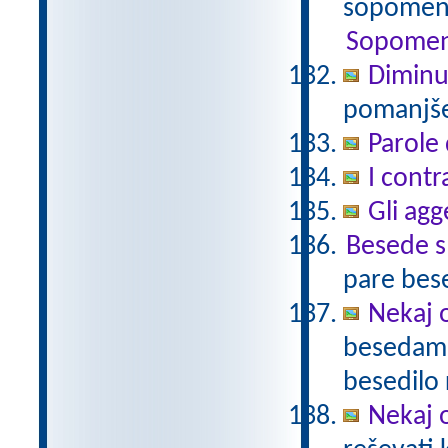
sopomenk
Sopomen
Diminu
pomanjšev
Parole 
I contr
Gli agg
Besede 
pare bes
Nekaj o
besedami 
besedilo 
Nekaj o