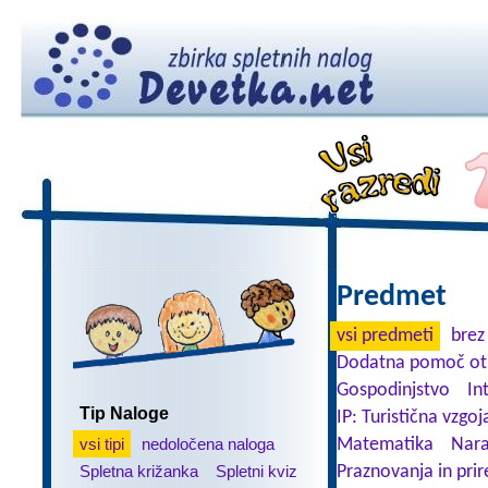
Predmet
vsi predmeti
brez
Dodatna pomoč ot
Gospodinjstvo
In
Tip Naloge
IP: Turistična vzgoj
vsi tipi
nedoločena naloga
Matematika
Nara
Spletna križanka
Spletni kviz
Praznovanja in prir