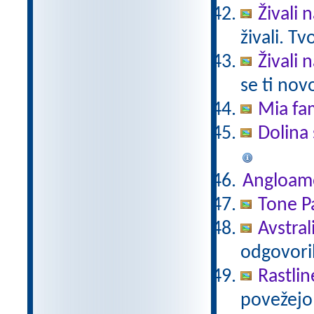
Živali 
živali. T
Živali 
se ti nov
Mia fam
Dolina 
Angloam
Tone Pa
Avstral
odgovori
Rastlin
povežejo 