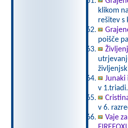
Grajeno
klikom na
rešitev s
Grajeno
poišče pa
Življen
utrjevanj
življenjs
Junaki 
v 1.triadi
Cristin
v 6. razr
Vaje za
FIREFOX