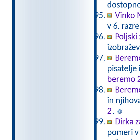
dostopno
Vinko 
v 6. razr
Poljski
izobraže
Beremo
pisatelje
beremo 
Beremo
in njihov
2
.
Dirka z
pomeri v 