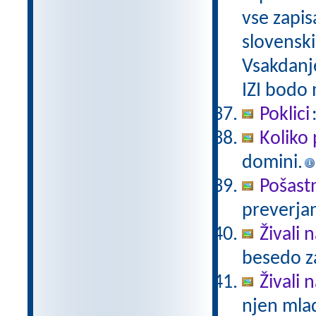
vse zapis
slovenski
Vsakdanj
IZI bodo
Poklici
Koliko 
domini.
Pošast
preverjan
Živali 
besedo za
Živali n
njen mlad