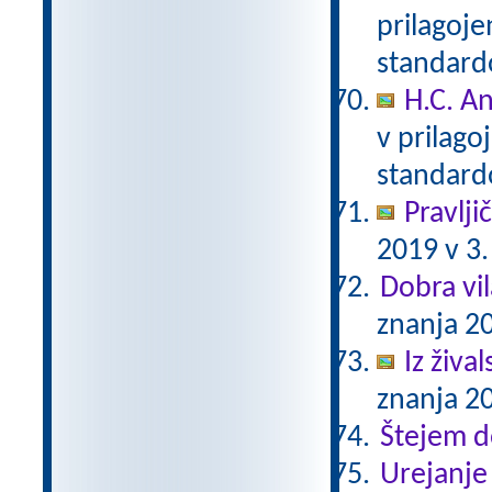
prilagoj
standar
H.C. A
v prilag
standar
Pravlji
2019 v 3.
Dobra vil
znanja 20
Iz živa
znanja 20
Štejem 
Urejanje 