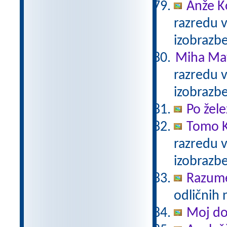
Anže K
razredu 
izobrazb
Miha Mat
razredu 
izobrazb
Po žele
Tomo K
razredu 
izobrazb
Razum
odličnih 
Moj d