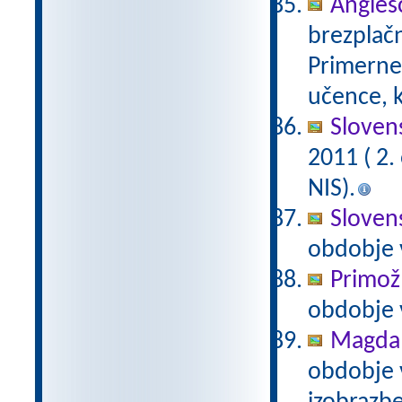
Anglešč
brezplačn
Primerne 
učence, k
Slovens
2011 ( 2
NIS).
Slovens
obdobje 
Primož
obdobje 
Magda 
obdobje 