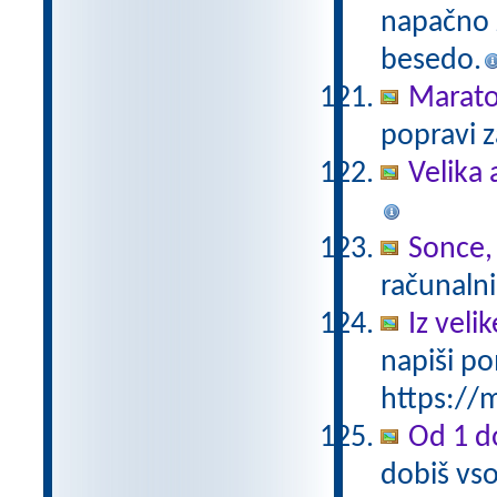
napačno z
besedo.
Marat
popravi z
Velika 
Sonce,
računalni
Iz vel
napiši po
https://m
Od 1 do
dobiš vso