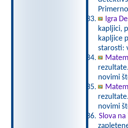
Primerno 
Igra De
kapljici,
kapljice
starosti:
Matema
rezultate
novimi št
Matema
rezultate
novimi št
Slova na 
zapletene