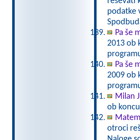
reševati 
podatke v
Spodbuda
Pa še m
2013 ob 
programu
Pa še m
2009 ob 
programu
Milan J
ob koncu
Matema
otroci re
Naloge s