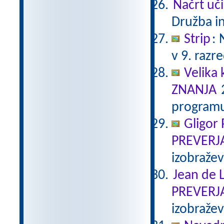
Načrt uči
Družba in
Strip
:
v 9. razr
Velika 
ZNANJA
2
programu
Gligor
PREVERJ
izobraže
Jean de L
PREVERJ
izobraže