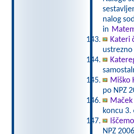
sestavlje
nalog sod
in
Matem
Kateri 
ustrezno 
Katere
samostaln
Miško 
po NPZ 2
Maček 
koncu 3.
Iščemo
NPZ 2006