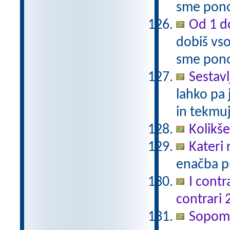
sme pono
Od 1 do
dobiš vso
sme pono
Sestavl
lahko pa 
in tekmuj
Kolikš
Kateri
enačba pr
I contr
contrari 
Sopomen