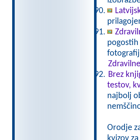
izobrazb
Latvijs
prilagoj
Zdravil
pogostih 
fotografi
Zdravilne
Brez knji
testov, k
najbolj o
nemščino,
Orodje z
kvizov z