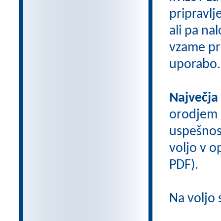
pripravlj
ali pa na
vzame pri
uporabo.
Največja
orodjem
uspešnos
voljo v op
PDF).
Na voljo