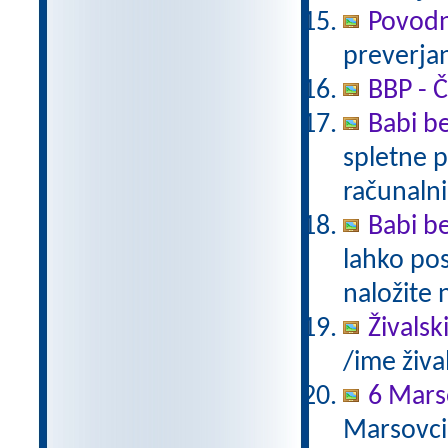
Povodn
preverjan
BBP - Č
Babi be
spletne p
računalni
Babi be
lahko pos
naložite 
Živalsk
/ime živa
6 Mars
Marsovci