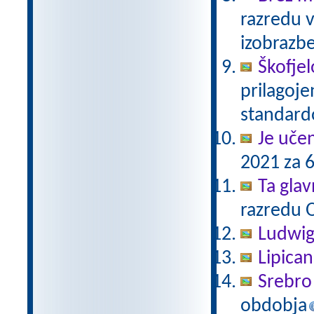
razredu 
izobrazb
Škofjel
prilagoj
standar
Je uče
2021 za 6
Ta gla
razredu 
Ludwig
Lipica
Srebro 
obdobja