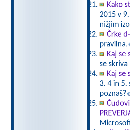
Kako st
2015 v 9
nižjim i
Črke d-t
pravilna.
Kaj se 
se skriv
Kaj se 
3. 4 in 5
poznaš?
Čudovi
PREVERJ
Microsof