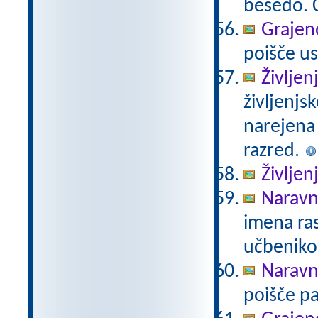
besedo. Č
Grajeno
poišče us
Življen
življenjs
narejena
razred.
Življen
Naravno
imena ras
učbeniko
Naravno
poišče pa