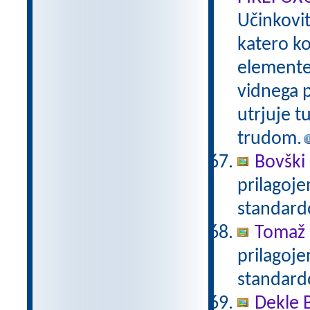
Učinkovi
katero ko
elemente 
vidnega p
utrjuje t
trudom.
Bovški 
prilagoj
standar
Tomaž 
prilagoj
standar
Dekle 