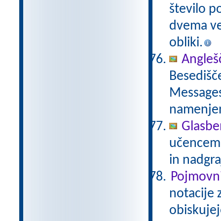
število p
dvema več
obliki.
Anglešč
Besedišče
Messages,
namenje
Glasbe
učencem g
in nadgra
Pojmovni
notacije 
obiskujej