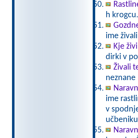
Rastlin
h krogcu
Gozdne 
ime živali
Kje živ
dirki v po
Živali 
neznane b
Naravno
ime rastli
v spodnje
učbeniku 
Naravno