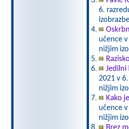
Pavle 
6. razre
izobrazb
Oskrbni
učence v
nižjim i
Razisko
Jedilni 
2021 v 6
nižjim i
Kako j
učence v
nižjim i
Brez m