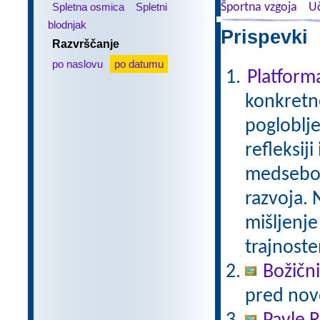
Spletna osmica
Spletni
Športna vzgoja
Uč
blodnjak
Prispevki 
Razvrščanje
po naslovu
po datumu
Platfor
konkretne
pogloblje
refleksij
medseboj
razvoja. 
mišljenje
trajnoste
Božični
pred nov