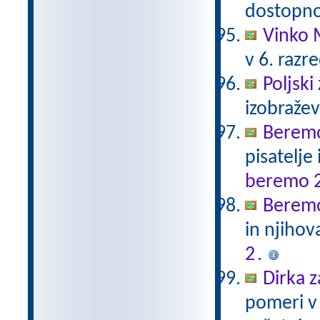
dostopno
Vinko 
v 6. razr
Poljski
izobraže
Beremo
pisatelje
beremo 
Beremo
in njihov
2
.
Dirka z
pomeri v 