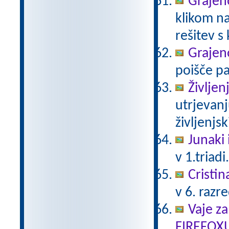
Grajeno
klikom na
rešitev s
Grajeno
poišče pa
Življen
utrjevanj
življenjs
Junaki 
v 1.triadi
Cristin
v 6. razr
Vaje za
FIREFOX