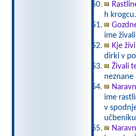
Rastlin
h krogcu
Gozdne 
ime živali
Kje živ
dirki v po
Živali 
neznane b
Naravno
ime rastli
v spodnje
učbeniku 
Naravno