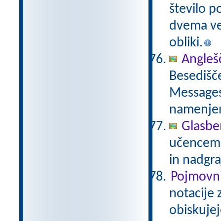
število p
dvema več
obliki.
Anglešč
Besedišče
Messages,
namenje
Glasbe
učencem g
in nadgra
Pojmovni
notacije 
obiskujej