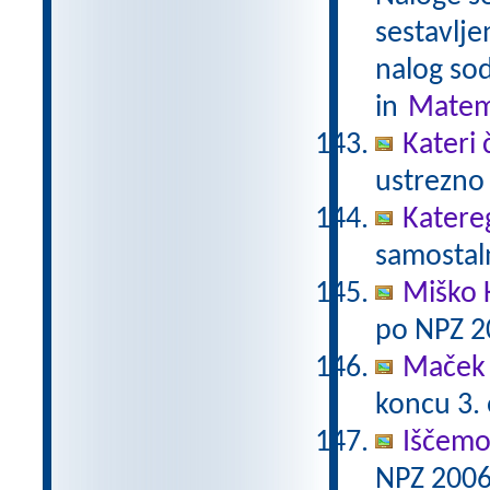
sestavlje
nalog sod
in
Matem
Kateri 
ustrezno 
Katere
samostaln
Miško 
po NPZ 2
Maček 
koncu 3.
Iščemo
NPZ 2006