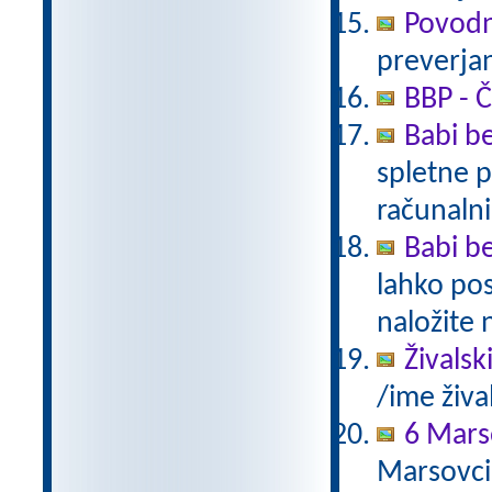
Povodn
preverjan
BBP - Č
Babi be
spletne p
računalni
Babi be
lahko pos
naložite 
Živalsk
/ime živa
6 Mars
Marsovci