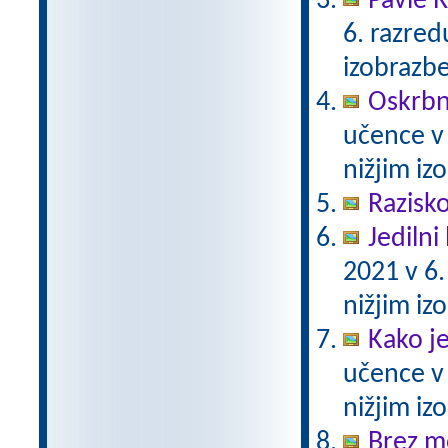
Pavle 
6. razre
izobrazb
Oskrbni
učence v
nižjim i
Razisko
Jedilni 
2021 v 6
nižjim i
Kako j
učence v
nižjim i
Brez m