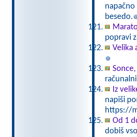
napačno z
besedo.
Marat
popravi z
Velika 
Sonce,
računalni
Iz vel
napiši po
https://m
Od 1 do
dobiš vso