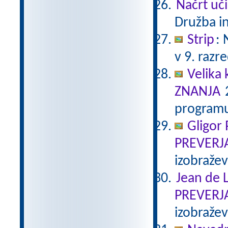
Načrt uči
Družba in
Strip
:
v 9. razr
Velika 
ZNANJA
2
programu
Gligor
PREVERJ
izobraže
Jean de L
PREVERJ
izobraže