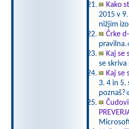
Kako st
2015 v 9
nižjim i
Črke d-t
pravilna.
Kaj se 
se skriv
Kaj se 
3. 4 in 5
poznaš?
Čudovi
PREVERJ
Microsof