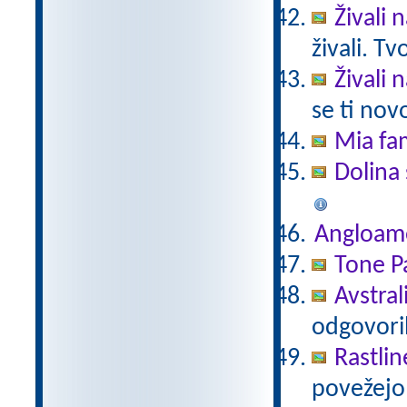
Živali 
živali. T
Živali 
se ti nov
Mia fam
Dolina 
Angloam
Tone Pa
Avstral
odgovori
Rastlin
povežejo 