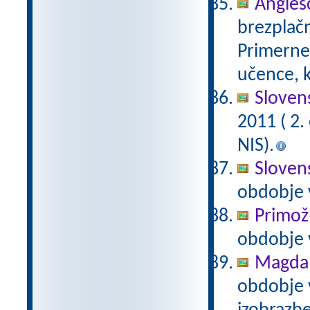
Anglešč
brezplačn
Primerne 
učence, k
Slovens
2011 ( 2
NIS).
Slovens
obdobje 
Primož
obdobje 
Magda 
obdobje 