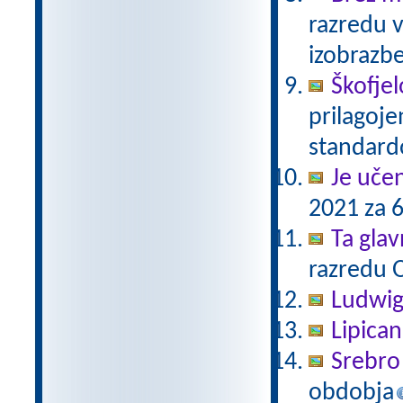
razredu 
izobrazb
Škofjel
prilagoj
standar
Je uče
2021 za 6
Ta gla
razredu 
Ludwig
Lipica
Srebro 
obdobja