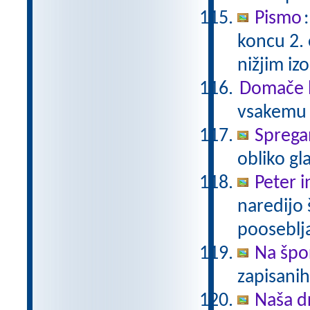
Pismo
koncu 2.
nižjim i
Domače b
vsakemu p
Sprega
obliko gl
Peter i
naredijo 
pooseblj
Na špo
zapisani
Naša d