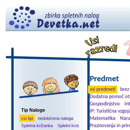
Predmet
vsi predmeti
brez
Dodatna pomoč ot
Gospodinjstvo
In
Tip Naloge
IP: Turistična vzgoj
vsi tipi
nedoločena naloga
Matematika
Nara
Spletna križanka
Spletni kviz
Praznovanja in prir