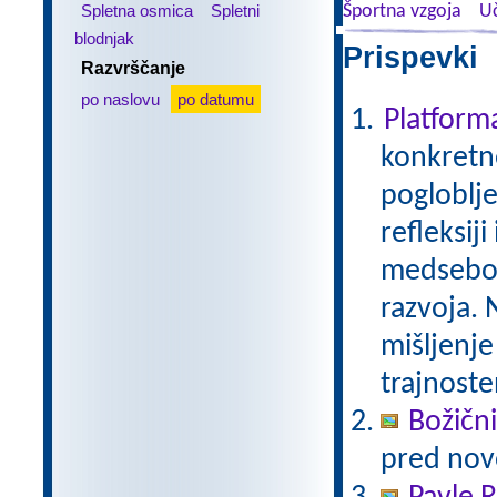
Spletna osmica
Spletni
Športna vzgoja
Uč
blodnjak
Prispevki 
Razvrščanje
po naslovu
po datumu
Platfor
konkretne
pogloblje
refleksij
medseboj
razvoja. 
mišljenje
trajnoste
Božični
pred nov