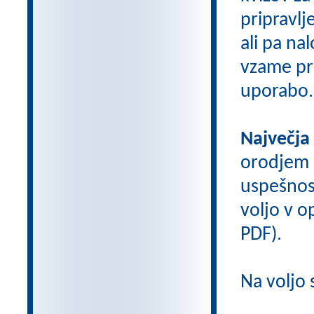
pripravlj
ali pa na
vzame pri
uporabo.
Največja
orodjem
uspešnos
voljo v op
PDF).
Na voljo