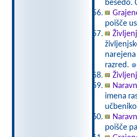
besedo. Č
Grajeno
poišče us
Življen
življenjs
narejena
razred.
Življen
Naravno
imena ras
učbeniko
Naravno
poišče pa