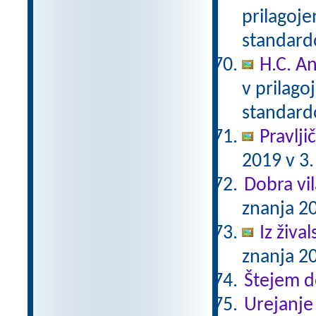
prilagoj
standar
H.C. A
v prilag
standar
Pravlji
2019 v 3.
Dobra vil
znanja 20
Iz živa
znanja 20
Štejem 
Urejanje 