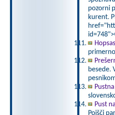
pozorni p
kurent. P
href="ht
id=748">
Hopsas
primerno
Prešer
besede. 
pesniko
Pustna
slovensk
Pust n
Poišči pa