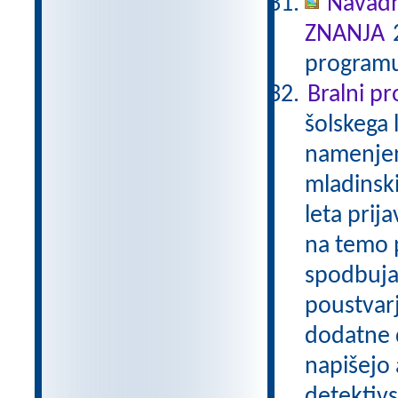
Navadn
ZNANJA
2
programu
Bralni p
šolskega 
namenjen
mladinski
leta prij
na temo p
spodbuja
poustvarj
dodatne d
napišejo 
detektivs