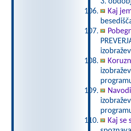
3. obdob
Kaj je
besedišč
Pobegn
PREVERJA
izobraže
Koruzn
izobraže
programu
Navodi
izobraže
programu
Kaj se 
spoznava