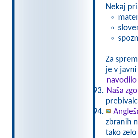
Nekaj pri
matem
slove
spozn
Za sprem
je v javni
navodilo
Naša zgo
prebivalc
Anglešč
zbranih n
tako zelo