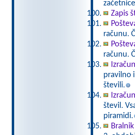
začetnice
Zapis š
Poštev
računu. Če
Poštev
računu. Če
Izračun
pravilno 
števili.
Izračun
števil. V
piramidi.
Bralnik