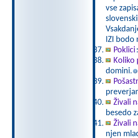
vse zapis
slovenski
Vsakdanj
IZI bodo
Poklici
Koliko 
domini.
Pošast
preverjan
Živali 
besedo za
Živali n
njen mlad