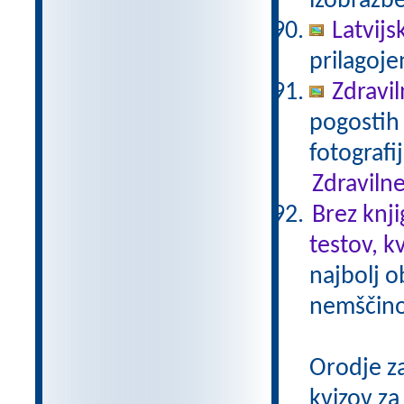
izobrazb
Latvijs
prilagoj
Zdravil
pogostih 
fotografi
Zdravilne
Brez knji
testov, k
najbolj o
nemščino,
Orodje z
kvizov z