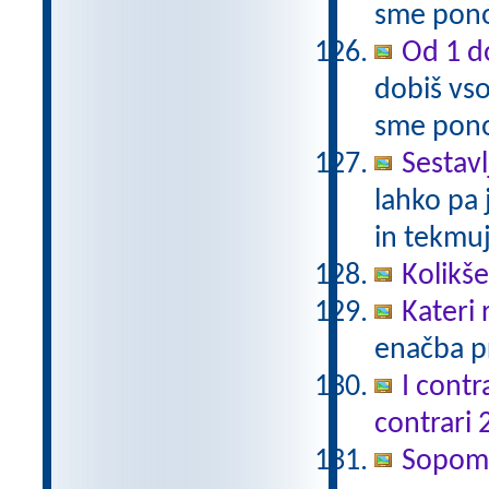
sme pono
Od 1 do
dobiš vso
sme pono
Sestavl
lahko pa 
in tekmuj
Kolikš
Kateri
enačba pr
I contr
contrari 
Sopomen