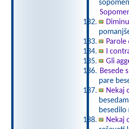
sopomenk
Sopomen
Diminu
pomanjšev
Parole 
I contr
Gli agg
Besede 
pare bes
Nekaj o
besedami 
besedilo 
Nekaj o