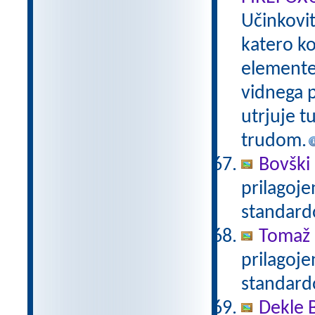
Učinkovi
katero ko
elemente 
vidnega p
utrjuje t
trudom.
Bovški 
prilagoj
standar
Tomaž 
prilagoj
standar
Dekle 