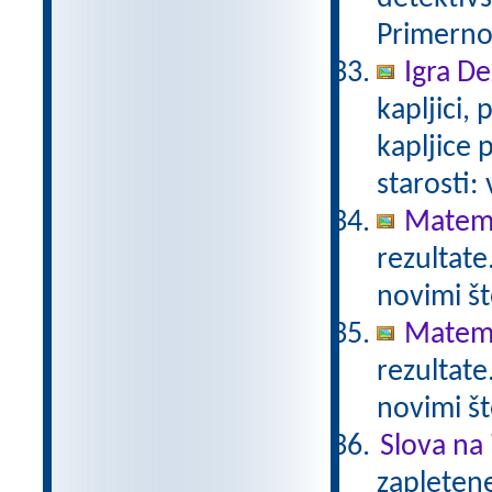
Primerno 
Igra De
kapljici,
kapljice
starosti:
Matema
rezultate
novimi št
Matema
rezultate
novimi št
Slova na 
zapletene