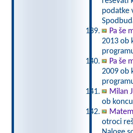
reševati 
podatke v
Spodbuda
Pa še m
2013 ob 
programu
Pa še m
2009 ob 
programu
Milan J
ob koncu
Matema
otroci re
Naloge s