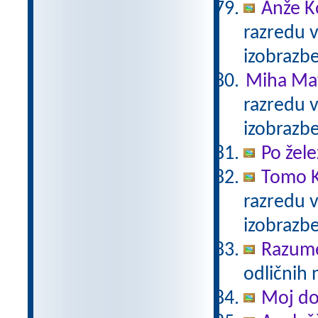
Anže K
razredu 
izobrazb
Miha Mat
razredu 
izobrazb
Po žele
Tomo K
razredu 
izobrazb
Razum
odličnih 
Moj d