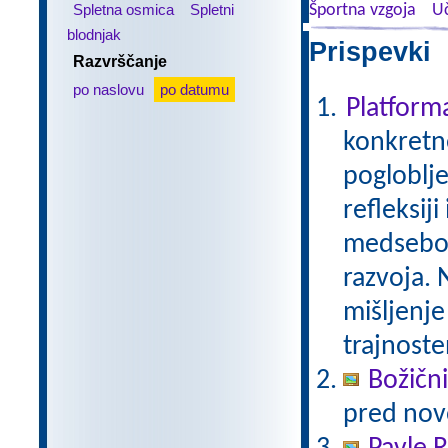
Spletna osmica
Spletni
Športna vzgoja
Uč
blodnjak
Prispevki 
Razvrščanje
po naslovu
po datumu
Platfor
konkretne
pogloblje
refleksij
medseboj
razvoja. 
mišljenje
trajnoste
Božični
pred nov