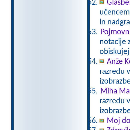
Glasbe
učencem g
in nadgra
Pojmovni
notacije 
obiskujej
Anže K
razredu 
izobrazb
Miha Mat
razredu 
izobrazb
Moj d