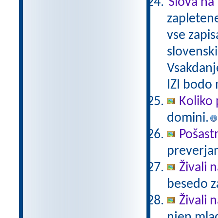
Slova na 
zapletene
vse zapis
slovenski
Vsakdanj
IZI bodo
Koliko 
domini.
Pošast
preverjan
Živali 
besedo za
Živali n
njen mlad