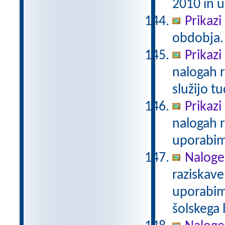
2010 in u
Prikazi
obdobja.
Prikazi
nalogah r
služijo t
Prikazi
nalogah r
uporabim
Naloge
raziskave
uporabim
šolskega 