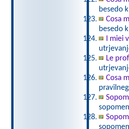
besedo k 
Cosa m
besedo k 
I miei 
utrjevanj
Le prof
utrjevanj
Cosa mi
pravilneg
Sopomen
sopomen
Sopomen
sopomenk