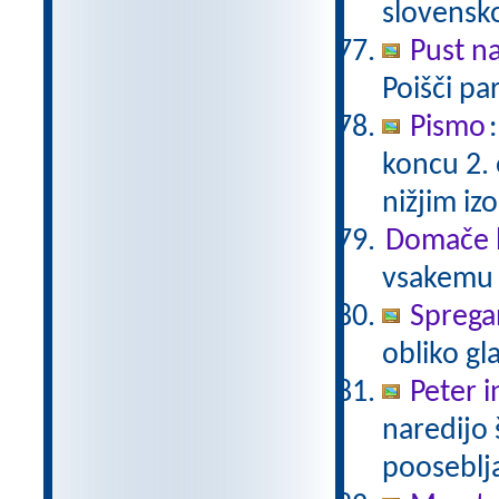
slovensk
Pust n
Poišči pa
Pismo
koncu 2.
nižjim i
Domače b
vsakemu p
Sprega
obliko gl
Peter i
naredijo 
pooseblj