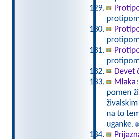
Protipo
protipo
Protipo
protipom
Protipo
protipom
Devet č
Mlaka
pomen živ
živalskim
na to tem
uganke.
Prijazn