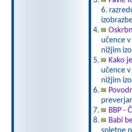
Pavle 
6. razre
izobrazb
Oskrbni
učence v
nižjim i
Kako j
učence v
nižjim i
Povodn
preverjan
BBP - Č
Babi be
spletne p