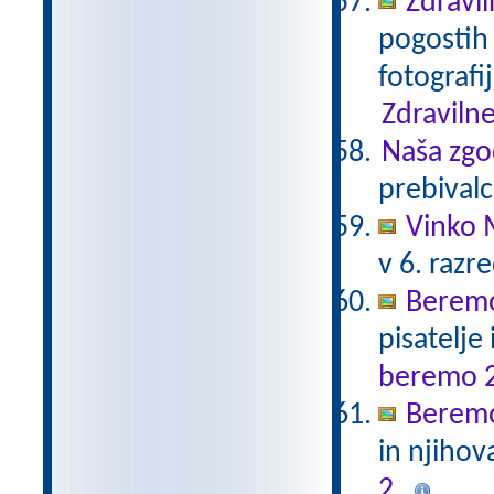
Zdravil
pogostih 
fotografi
Zdravilne
Naša zgo
prebivalc
Vinko 
v 6. razr
Beremo
pisatelje
beremo 
Beremo
in njihov
2
.