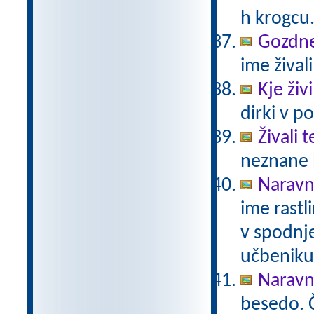
h krogcu
Gozdne 
ime živali
Kje živ
dirki v po
Živali 
neznane b
Naravno
ime rastli
v spodnje
učbeniku 
Naravno
besedo. Č