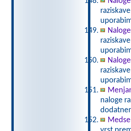
Naloge
raziskave
uporabim
Naloge 
raziskave
uporabim
Naloge 
raziskave
uporabim
Menjanj
naloge ra
dodatne
Medseb
vrst pre