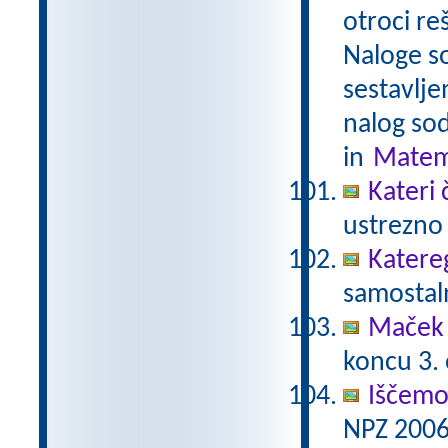
otroci re
Naloge s
sestavlje
nalog sod
in
Matem
Kateri 
ustrezno 
Katere
samostaln
Maček 
koncu 3.
Iščemo
NPZ 2006