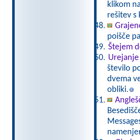
klikom na
rešitev s
Grajeno
poišče pa
Štejem 
Urejanje 
število p
dvema več
obliki.
Anglešč
Besedišče
Messages,
namenje