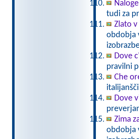
Naloge
tudi za p
Zlato v
obdobja 
izobrazb
Dove c
pravilni 
Che or
italijanšč
Dove v
preverjan
Zima z
obdobja 