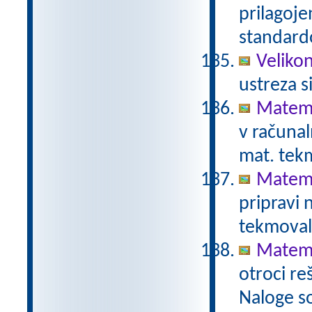
prilagoj
standar
Veliko
ustreza s
Matema
v računal
mat. tek
Matema
pripravi
tekmoval
Matema
otroci re
Naloge s