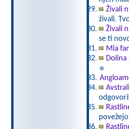
Živali 
živali. T
Živali 
se ti nov
Mia fam
Dolina 
Angloam
Avstral
odgovori
Rastlin
povežejo 
Rastlin