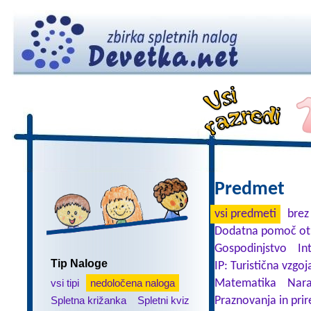
Predmet
vsi predmeti
brez
Dodatna pomoč ot
Gospodinjstvo
In
Tip Naloge
IP: Turistična vzgoj
vsi tipi
nedoločena naloga
Matematika
Nara
Spletna križanka
Spletni kviz
Praznovanja in prir