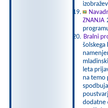
izobraže
Navadn
ZNANJA
2
programu
Bralni p
šolskega 
namenjen
mladinski
leta prij
na temo p
spodbuja
poustvarj
dodatne d