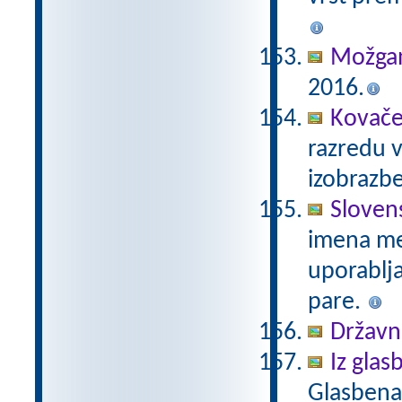
Možgan
2016.
Kovače
razredu 
izobrazb
Sloven
imena mes
uporablj
pare.
Državni
Iz glas
Glasbena 