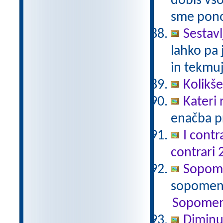
dobiš vso
sme pono
Sestavl
lahko pa 
in tekmuj
Kolikš
Kateri
enačba pr
I contr
contrari 
Sopomen
sopomenk
Sopomen
Diminu