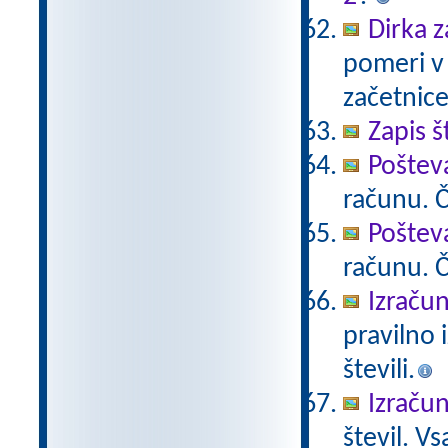
Dirka z
pomeri v 
začetnice
Zapis š
Poštev
računu. Če
Poštev
računu. Če
Izračun
pravilno 
števili.
Izračun
števil. V