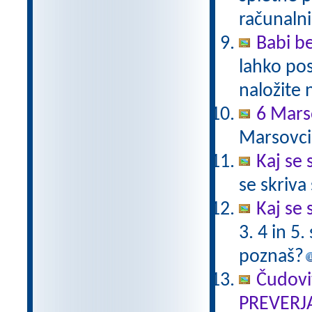
računalni
Babi be
lahko pos
naložite 
6 Mars
Marsovci
Kaj se 
se skriv
Kaj se 
3. 4 in 5
poznaš?
Čudovi
PREVERJ