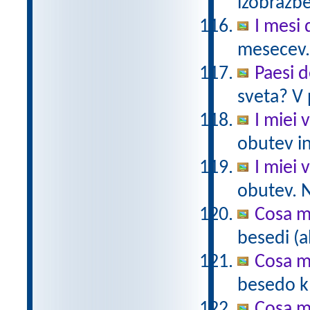
izobrazb
I mesi 
mesecev.
Paesi 
sveta? V 
I miei v
obutev in
I miei v
obutev. N
Cosa m
besedi (a
Cosa m
besedo k 
Cosa m