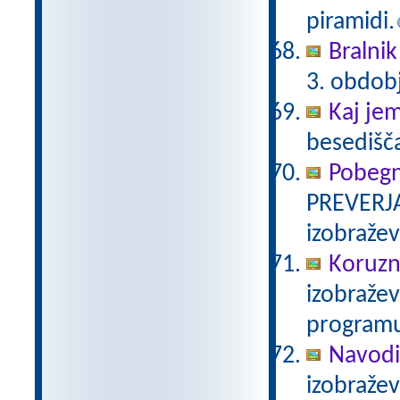
piramidi.
Bralnik
3. obdob
Kaj je
besedišč
Pobegn
PREVERJA
izobraže
Koruzn
izobraže
programu
Navodi
izobraže