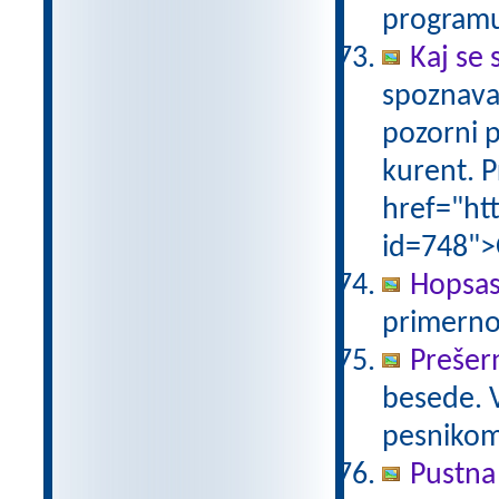
programu
Kaj se 
spoznava
pozorni p
kurent. P
href="ht
id=748">
Hopsas
primerno
Prešer
besede. 
pesniko
Pustna