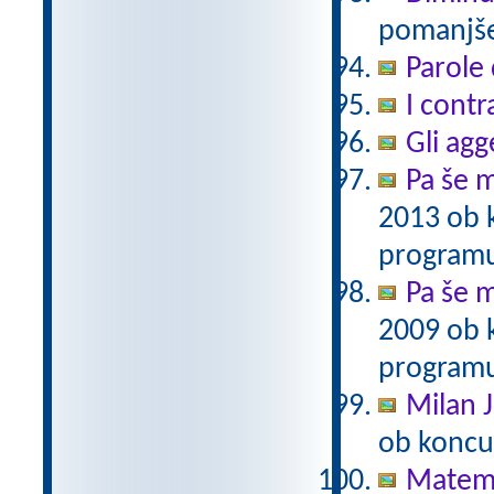
pomanjšev
Parole 
I contr
Gli agg
Pa še m
2013 ob 
programu
Pa še m
2009 ob 
programu
Milan J
ob koncu
Matema