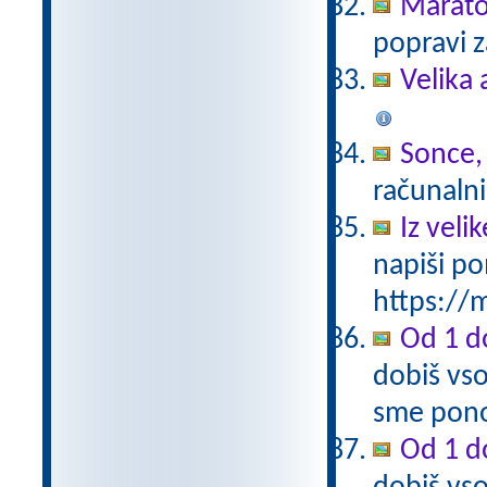
Marat
popravi z
Velika 
Sonce,
računalni
Iz vel
napiši po
https://m
Od 1 do
dobiš vso
sme pono
Od 1 do