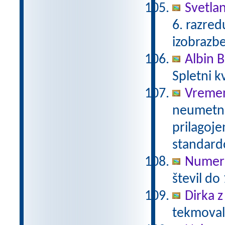
Svetla
6. razre
izobrazb
Albin B
Spletni k
Vreme
neumetno
prilagoj
standar
Numeri
števil do
Dirka 
tekmovalc