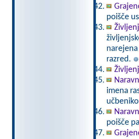
Grajeno
poišče us
Življen
življenjs
narejena
razred.
Življen
Naravno
imena ras
učbeniko
Naravno
poišče pa
Grajeno