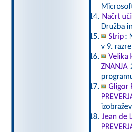
Microsof
Načrt uči
Družba in
Strip
:
v 9. razr
Velika 
ZNANJA
2
programu
Gligor
PREVERJ
izobraže
Jean de L
PREVERJ