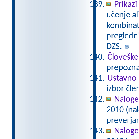
Prikazi
učenje al
kombinato
pregledn
DZS.
Človeške
prepoznav
Ustavno 
izbor čle
Naloge
2010 (na
preverjan
Naloge