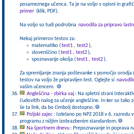
posameznega učenca. Ta je na voljo v opisni in grafičn
primer
(klik, PDF).
Na voljo so tudi podrobna
navodila za pripravo lastn
Nekaj primerov testov za:
matematiko (
test1
,
test2
),
slovenščino (
test1
,
test2
),
spoznavanje okolja (
test1
,
test2
).
Za spremljanje znanja poštevanke s pomočjo orodja
testov na voljo že pripravljen test. Oglejte si
navodil
vašim učencem.
Angleščina - zbirka vaj
: Na spletni strani Interakt
čudovitih nalog za učenje angleščine. In ker so tak
še ta link, da bo čimbolj dostopno.
Poljski zajec
: Izdelano po NPZ 2018 v 6. razredu 
programu z nižjim izobrazbenim standardom.
Na športnem dnevu
: Prepoznavanje in poprava 