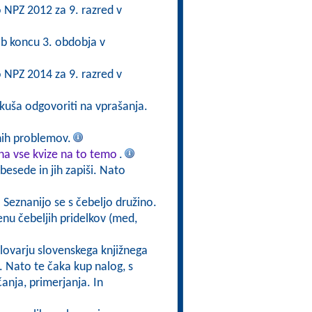
po NPZ 2012 za 9. razred v
b koncu 3. obdobja v
po NPZ 2014 za 9. razred v
skuša odgovoriti na vprašanja.
nih problemov.
a vse kvize na to temo
.
 besede in jih zapiši. Nato
. Seznanijo se s čebeljo družino.
u čebeljih pridelkov (med,
Slovarju slovenskega knjižnega
. Nato te čaka kup nalog, s
anja, primerjanja. In