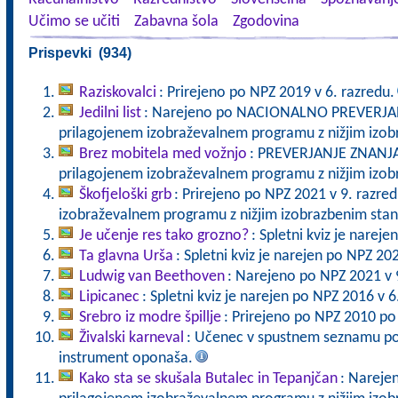
Učimo se učiti
Zabavna šola
Zgodovina
Prispevki (934)
Raziskovalci
: Prirejeno po NPZ 2019 v 6. razredu.
Jedilni list
: Narejeno po NACIONALNO PREVERJANJ
prilagojenem izobraževalnem programu z nižjim izo
Brez mobitela med vožnjo
: PREVERJANJE ZNANJA 
prilagojenem izobraževalnem programu z nižjim izo
Škofjeloški grb
: Prirejeno po NPZ 2021 v 9. razre
izobraževalnem programu z nižjim izobrazbenim sta
Je učenje res tako grozno?
: Spletni kviz je narej
Ta glavna Urša
: Spletni kviz je narejen po NPZ 20
Ludwig van Beethoven
: Narejeno po NPZ 2021 v 
Lipicanec
: Spletni kviz je narejen po NPZ 2016 v 6
Srebro iz modre špillje
: Prirejeno po NPZ 2010 po
Živalski karneval
: Učenec v spustnem seznamu poiš
instrument oponaša.
Kako sta se skušala Butalec in Tepanjčan
: Nareje