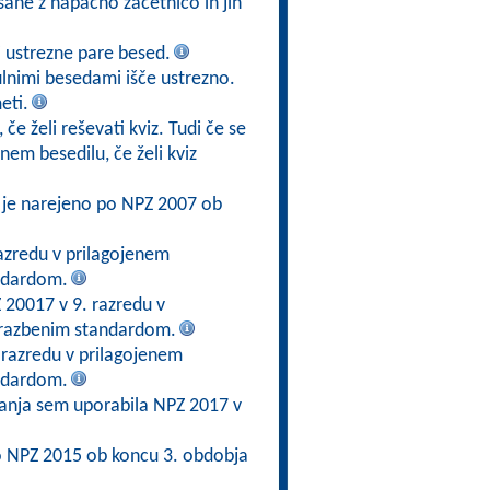
isane z napačno začetnico in jih
 ustrezne pare besed.
lnimi besedami išče ustrezno.
eti.
če želi reševati kviz. Tudi če se
em besedilu, če želi kviz
e je narejeno po NPZ 2007 ob
azredu v prilagojenem
ndardom.
 20017 v 9. razredu v
brazbenim standardom.
. razredu v prilagojenem
ndardom.
ranja sem uporabila NPZ 2017 v
 po NPZ 2015 ob koncu 3. obdobja