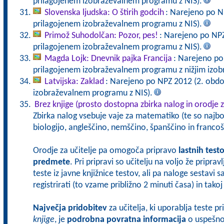
prilagojenem izobraževalnem programu z NIS).
Slovenska ljudska: O štirih godcih
: Narejeno po N
prilagojenem izobraževalnem programu z NIS).
Primož Suhodolčan: Pozor, pes!
: Narejeno po NPZ
prilagojenem izobraževalnem programu z NIS).
Magda Lojk: Dnevnik pajka Francija
: Narejeno po
prilagojenem izobraževalnem programu z nižjim izo
Latvijska: Zaklad
: Narejeno po NPZ 2012 (2. obdo
izobraževalnem programu z NIS).
Brez knjige (prosto dostopna zbirka nalog in orodje z
Zbirka nalog vsebuje vaje za matematiko (te so najbol
biologijo, angleščino, nemščino, španščino in francoš
Orodje za učitelje pa omogoča pripravo
lastnih test
predmete
. Pri pripravi so učitelju na voljo že pripra
teste iz javne knjižnice testov, ali pa naloge sestavi 
registrirati (to vzame približno 2 minuti časa) in tak
Največja pridobitev
za učitelja, ki uporablja teste p
knjige
, je
podrobna povratna informacija
o uspešnos