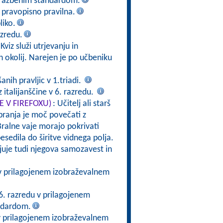
brazbenim standardom.
e pravopisno pravilna.
liko.
zredu.
 Kviz služi utrjevanju in
h okolij. Narejen je po učbeniku
nih pravljic v 1.triadi.
 italijanščine v 6. razredu.
TE V FIREFOXU)
: Učitelj ali starš
branja je moč povečati z
ralne vaje morajo pokrivati
esedila do širitve vidnega polja.
rjuje tudi njegova samozavest in
 v prilagojenem izobraževalnem
6. razredu v prilagojenem
ndardom.
v prilagojenem izobraževalnem