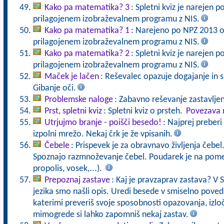
Kako pa matematika? 3
: Spletni kviz je narejen 
prilagojenem izobraževalnem programu z NIS.
Kako pa matematika? 1
: Narejeno po NPZ 2013 o
prilagojenem izobraževalnem programu z NIS.
Kako pa matematika? 2
: Spletni kviz je narejen 
prilagojenem izobraževalnem programu z NIS.
Maček je lačen
: Reševalec opazuje dogajanje in 
Gibanje oči.
Problemske naloge
: Zabavno reševanje zastavlje
Prst, spletni kviz
: Spletni kviz o prsteh.
Povezava n
Utrjujmo branje - poišči besedo!
: Najprej preberi
izpolni mrežo. Nekaj črk je že vpisanih.
Čebele
: Prispevek je za obravnavo življenja čebel
Spoznajo razmnoževanje čebel. Poudarek je na pomen
propolis, vosek,...).
Prepoznaj zastave
: Kaj je pravzaprav zastava? V 
jezika smo našli opis. Uredi besede v smiselno poved
katerimi preveriš svoje sposobnosti opazovanja, izloč
mimogrede si lahko zapomniš nekaj zastav.