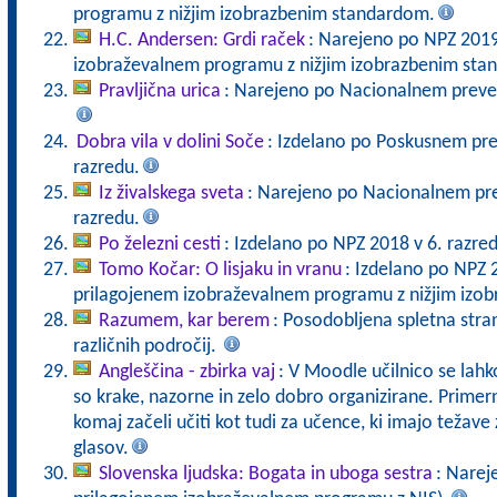
programu z nižjim izobrazbenim standardom.
H.C. Andersen: Grdi raček
: Narejeno po NPZ 2019
izobraževalnem programu z nižjim izobrazbenim st
Pravljična urica
: Narejeno po Nacionalnem prever
Dobra vila v dolini Soče
: Izdelano po Poskusnem pre
razredu.
Iz živalskega sveta
: Narejeno po Nacionalnem pre
razredu.
Po železni cesti
: Izdelano po NPZ 2018 v 6. razred
Tomo Kočar: O lisjaku in vranu
: Izdelano po NPZ 
prilagojenem izobraževalnem programu z nižjim izo
Razumem, kar berem
: Posodobljena spletna stran
različnih področij.
Angleščina - zbirka vaj
: V Moodle učilnico se lahko
so krake, nazorne in zelo dobro organizirane. Primerne
komaj začeli učiti kot tudi za učence, ki imajo teža
glasov.
Slovenska ljudska: Bogata in uboga sestra
: Narej