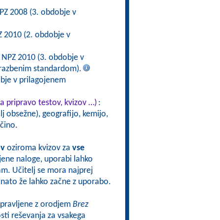
PZ 2008 (3. obdobje v
 2010 (2. obdobje v
 NPZ 2010 (3. obdobje v
brazbenim standardom).
bje v prilagojenem
a pripravo testov, kvizov …)
:
j obsežne), geografijo, kemijo,
čino.
ov
oziroma kvizov za
vse
vljene naloge, uporabi lahko
sam. Učitelj se mora najprej
oj nato že lahko začne z uporabo.
ripravljene z orodjem
Brez
ti reševanja za vsakega