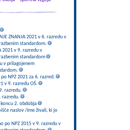
E ZNANJA 2021 v 6. razredu v
brazbenim standardom.
2021 v 9. razredu v
brazbenim standardom
du v prilagojenem
ndardom.
en po NPZ 2021 za 6. razred.
21 v 9. razredu OŠ.
9. razredu.
. razredu.
 koncu 2. obdobja
če naslov /ime živali, ki jo
no po NPZ 2015 v 9. razredu v