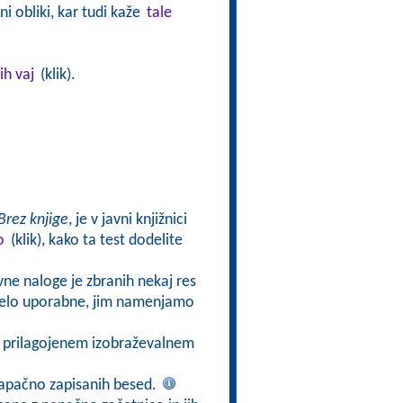
i obliki, kar tudi kaže
tale
ih vaj
(klik).
Brez knjige
, je v javni knjižnici
o
(klik), kako ta test dodelite
ivne naloge je zbranih nekaj res
o zelo uporabne, jim namenjamo
v prilagojenem izobraževalnem
napačno zapisanih besed.