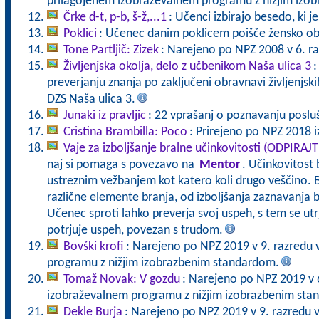
prilagojenem izobraževalnem programu z nižjim izo
Črke d-t, p-b, š-ž,...1
: Učenci izbirajo besedo, ki j
Poklici
: Učenec danim poklicem poišče žensko ob
Tone Partljič: Zizek
: Narejeno po NPZ 2008 v 6. ra
Življenjska okolja, delo z učbenikom Naša ulica 3
:
preverjanju znanja po zaključeni obravnavi življenjski
DZS Naša ulica 3.
Junaki iz pravljic
: 22 vprašanj o poznavanju posluša
Cristina Brambilla: Poco
: Prirejeno po NPZ 2018 iz
Vaje za izboljšanje bralne učinkovitosti (ODPIRAJ
naj si pomaga s povezavo na
Mentor
. Učinkovitost 
ustreznim vežbanjem kot katero koli drugo veščino. B
različne elemente branja, od izboljšanja zaznavanja b
Učenec sproti lahko preverja svoj uspeh, s tem se ut
potrjuje uspeh, povezan s trudom.
Bovški krofi
: Narejeno po NPZ 2019 v 9. razredu
programu z nižjim izobrazbenim standardom.
Tomaž Novak: V gozdu
: Narejeno po NPZ 2019 v 
izobraževalnem programu z nižjim izobrazbenim sta
Dekle Burja
: Narejeno po NPZ 2019 v 9. razredu 