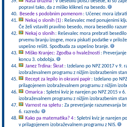
Naša družina
: V besedilu poišči besede, ki so zap
popravi tako, da z miško klikneš na besedo.
Besede s podobnim pomenom
: Učenec mora izbrati
Nekaj o slonih (1)
: Reševalec med ponujenimi klju
Če želi vstaviti pravilno besedo, mora besedilo razum
Nekaj o slonih
: Reševalec mora prebrati besedilo, 
prvemu branju izogne, mora piskati podatke v priložen
uspešno rešiti. Spodbuda za uspešno branje.
Miško Kranjec: Zgodba o hvaležnosti
: Preverjanj
koncu 3. obdobja.
Janez Trdina: Škrat
: Izdelano po NPZ 20017 v 9. r
izobraževalnem programu z nižjim izobrazbenim sta
Recept za lepilo in okrasni papir
: Izdelano po NPZ
prilagojenem izobraževalnem programu z nižjim izo
Omarica
: Spletni kviz je narejen po NPZ 2015 v 6
izobraževalnem programu z nižjim izobrazbenim sta
Varnost na spletu
: Za preverjanje razumevanja b
6. razredu
Kako pa matematika? 4
: Spletni kviz je narejen
v prilagojenem izobraževalnem programu z NIS.