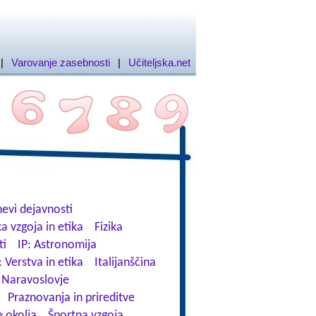
|
Varovanje zasebnosti
|
Učiteljska.net
evi dejavnosti
a vzgoja in etika
Fizika
ti
IP: Astronomija
: Verstva in etika
Italijanščina
Naravoslovje
Praznovanja in prireditve
 okolja
Športna vzgoja