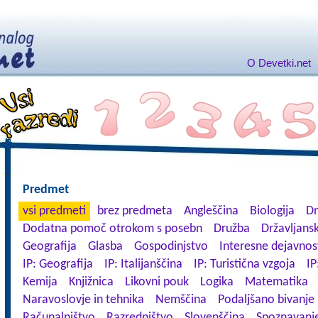
O Devetki.net
Predmet
vsi predmeti
brez predmeta
Angleščina
Biologija
Dn
Dodatna pomoč otrokom s posebn
Družba
Državljansk
Geografija
Glasba
Gospodinjstvo
Interesne dejavnos
IP: Geografija
IP: Italijanščina
IP: Turistična vzgoja
IP
Kemija
Knjižnica
Likovni pouk
Logika
Matematika
Naravoslovje in tehnika
Nemščina
Podaljšano bivanje
Računalništvo
Razredništvo
Slovenščina
Spoznavanje