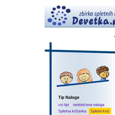
Tip Naloge
vsi tipi
nedoločena naloga
Spletna križanka
Spletni kviz