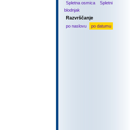
Spletna osmica
Spletni
blodnjak
Razvrščanje
po naslovu
po datumu