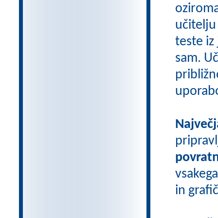
oziroma
učitelju
teste iz
sam. Uči
približn
uporab
Največj
priprav
povratn
vsakega
in grafi