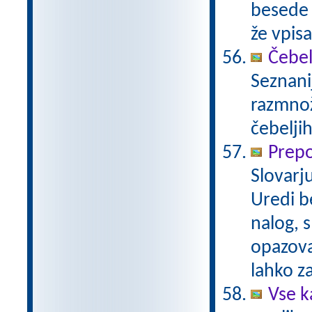
besede i
že vpisa
Čebe
Seznani
razmnož
čebeljih
Prepo
Slovarj
Uredi b
nalog, 
opazova
lahko z
Vse k