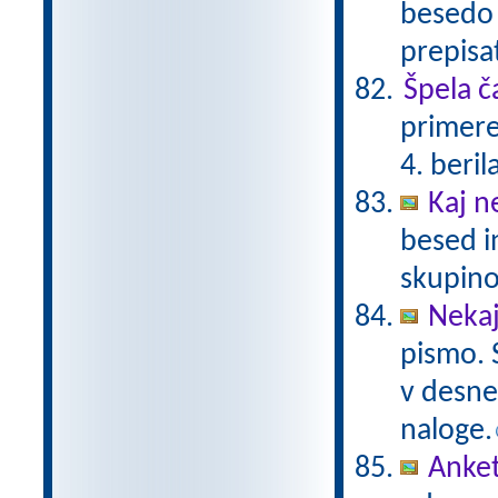
besedo 
prepisat
Špela č
primere
4. beril
Kaj n
besed i
skupino
Neka
pismo. S
v desne
naloge.
Anke