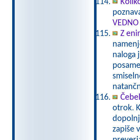
Kolik
poznava
VEDNO 
Z eni
namenje
naloga 
posamez
smiseln
natančn
Čebel
otrok. 
dopolnj
zapiše 