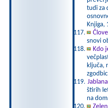
preverj
tudi za
osnovne
Knjiga,
Člove
snovi o
Kdo j
večplas
ključa, 
zgodbi
Jablana 
štirih l
na doma
Zelen