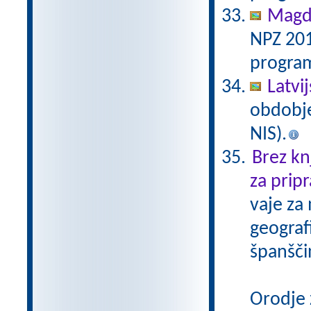
Magda
NPZ 201
program
Latvi
obdobje
NIS).
Brez kn
za pripr
vaje za
geograf
španšči
Orodje 