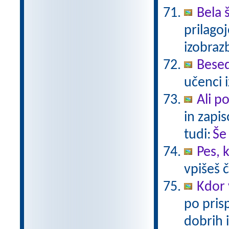
Bela 
prilago
izobra
Besed
učenci 
Ali p
in zapis
tudi:
Še
Pes, 
vpišeš 
Kdor 
po pris
dobrih 