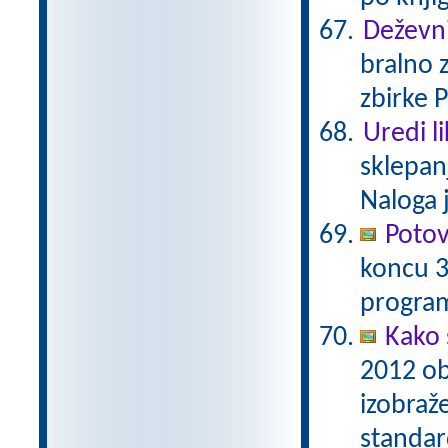
Deževni
bralno 
zbirke 
Uredi l
sklepan
Naloga 
Potov
koncu 3
program
Kako 
2012 ob
izobraž
standa