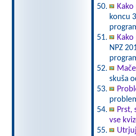
Kako 
koncu 3
program
Kako 
NPZ 201
program
Maček
skuša o
Prob
proble
Prst, 
vse kvi
Utrju