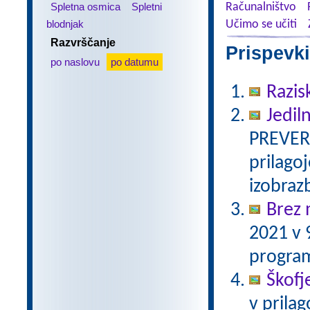
Spletna osmica
Spletni
Računalništvo
blodnjak
Učimo se učiti
Razvrščanje
Prispevki
po naslovu
po datumu
Razis
Jediln
PREVERJ
prilago
izobra
Brez 
2021 v 
program
Škofj
v prila