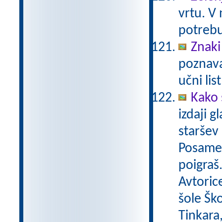
vrtu. V
potrebu
Znaki
poznava
učni lis
Kako 
izdaji g
staršev 
Posamez
poigraš.
Avtoric
šole Šk
Tinkara,