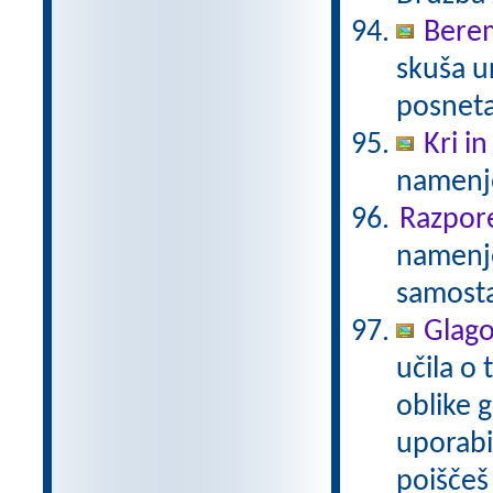
Bere
skuša u
posneta
Kri in
namenje
Razpor
namenje
samosta
Glago
učila o 
oblike g
uporabil
poiščeš