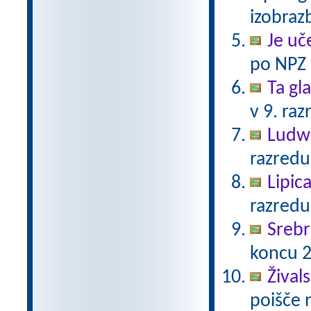
izobra
Je uč
po NPZ 
Ta gl
v 9. ra
Ludw
razredu
Lipic
razredu
Srebr
koncu 2
Žival
poišče 