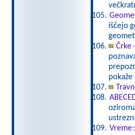
večkratn
Geometr
iščejo 
geometr
Črke -
poznava
prepozna
pokaže 
Travn
ABECEDA
oziroma
ustrezni 
Vreme