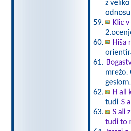
z veliko
odnosu 
Klic v
2.ocenj
Hiša 
orientir
Bogast
mrežo. Č
geslom
H ali
tudi
S a
S ali
tudi to 