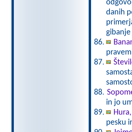
odgovor
danih p
primerja
gibanje 
Bana
pravem
Števi
samosta
samost
Sopom
in jo u
Hura,
pesku in