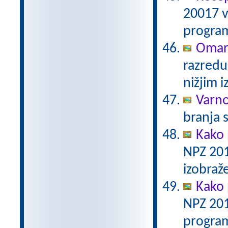
20017 v
program
Omar
razredu
nižjim 
Varno
branja 
Kako 
NPZ 201
izobraž
Kako 
NPZ 201
program