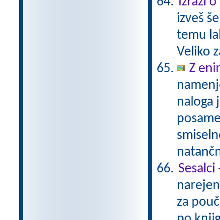
Izrazi 
izveš š
temu la
Veliko 
Z eni
namenje
naloga 
posamez
smiseln
natančn
Sesalci
narejen
za pouč
po knjig