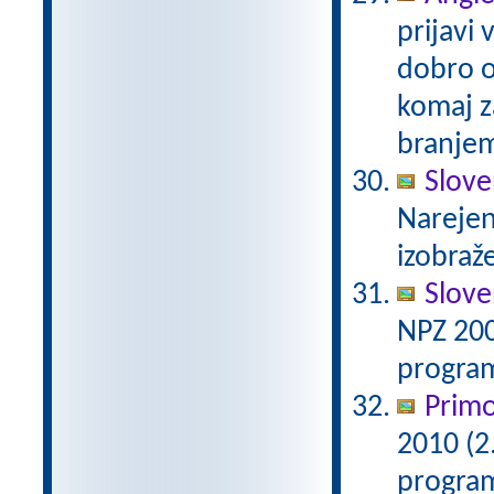
prijavi 
dobro or
komaj za
branjem
Slove
Narejen
izobraž
Slove
NPZ 200
program
Primo
2010 (2
program