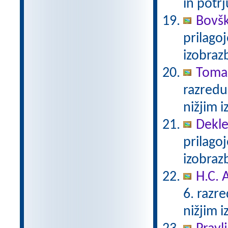
in potr
Bovšk
prilago
izobra
Toma
razredu
nižjim 
Dekle
prilago
izobra
H.C. 
6. razr
nižjim 