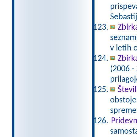
prispeva
Sebasti
Zbirka
seznama
v letih
Zbirk
(2006 -
prilago
Števi
obstoječ
spremen
Pridevn
samosta