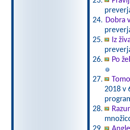
Pravl
preverj
Dobra v
preverj
Iz ži
preverj
Po že
Tomo 
2018 v 
program
Razu
množico
Angle