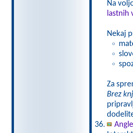
Na volj
lastnih 
Nekaj p
mat
slov
spoz
Za spre
Brez kn
pripravl
dodelit
Angle