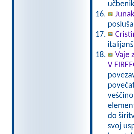
učbenik
Junaki
poslušan
Crist
italijan
Vaje 
V FIRE
poveza
povečat
veščino
element
do širi
svoj us