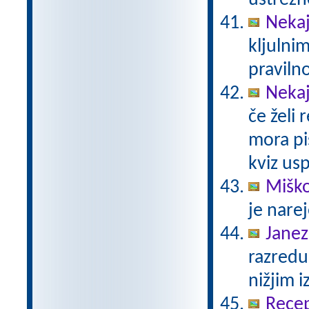
ustrezn
Nekaj
kljulnim
praviln
Nekaj
če želi 
mora pi
kviz us
Miško
je nare
Janez
razredu
nižjim 
Recep