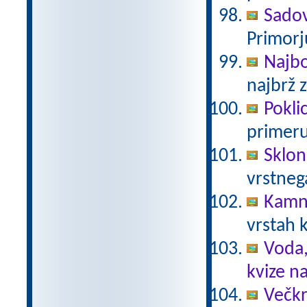
Sadov
Primorj
Najbo
najbrž z
Poklic
primeru
Skloni
vrstneg
Kamni
vrstah 
Voda,
kvize n
Večkr