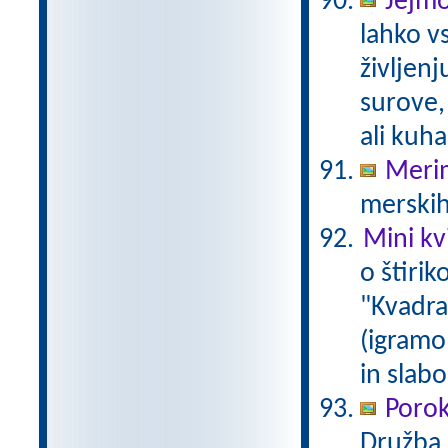
Jejmo
lahko v
življen
surove,
ali kuh
Merim
merskih
Mini kvi
o štirik
"Kvadrat
(igramo 
in slabo
Poro
Družba z