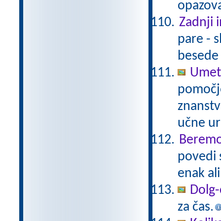
opazova
Zadnji i
pare - s
besede 
Umetn
pomočjo
znanstv
učne ur
Beremo 
povedi 
enak al
Dolg-
za čas.