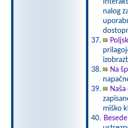
Interak
nalog za
uporabn
dostop
Poljsk
prilago
izobra
Na š
napačno
Naša 
zapisan
miško k
Besede