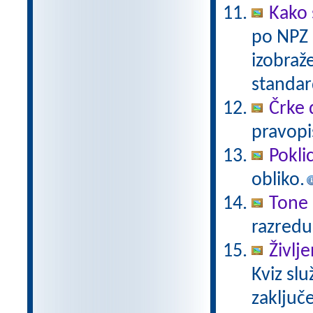
Kako 
po NPZ 
izobraž
standa
Črke d
pravopi
Poklic
obliko.
Tone P
razredu
Življ
Kviz slu
zaključe