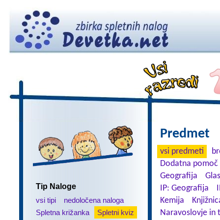
Predmet
vsi predmeti
br
Dodatna pomoč 
Geografija
Gla
Tip Naloge
IP: Geografija
I
vsi tipi
nedoločena naloga
Kemija
Knjižnic
Spletna križanka
Spletni kviz
Naravoslovje in 