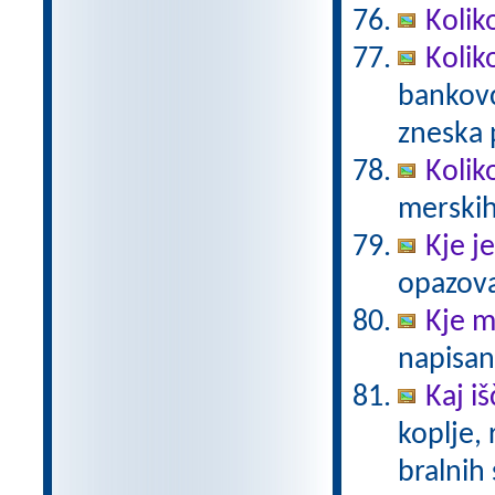
Kolik
Kolik
bankovc
zneska 
Kolik
merskih
Kje j
opazovat
Kje m
napisan
Kaj iš
koplje,
bralnih