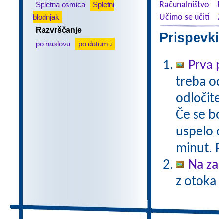
Spletna osmica
Spletni
Računalništvo
blodnjak
Učimo se učiti
Razvrščanje
Prispevki
po naslovu
po datumu
Prva
treba od
odločit
Če se b
uspelo 
minut. P
Na z
z otoka 