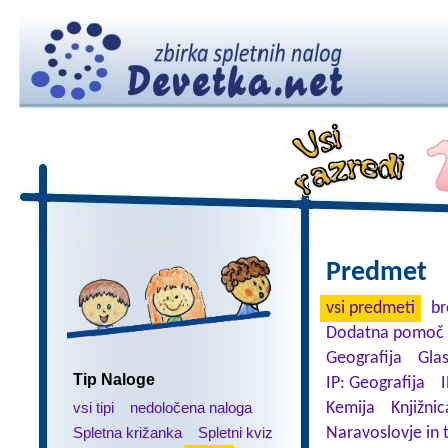
Predmet
vsi predmeti
br
Dodatna pomoč 
Geografija
Gla
Tip Naloge
IP: Geografija
I
vsi tipi
nedoločena naloga
Kemija
Knjižnic
Spletna križanka
Spletni kviz
Naravoslovje in 