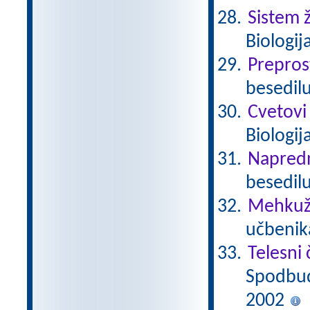
Sistem ž
Biologij
Prepros
besedilu
Cvetovi
Biologij
Napredn
besedilu
Mehkuž
učbenika
Telesni 
Spodbuda
2002