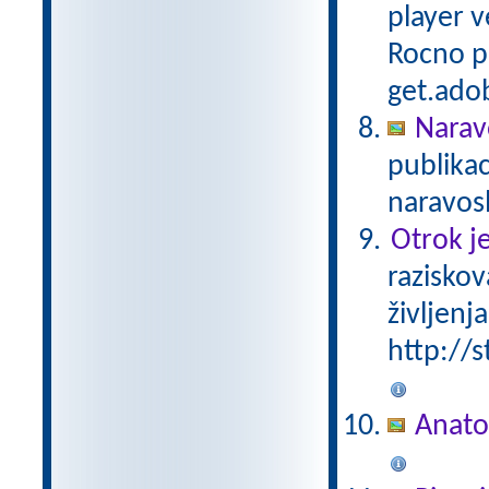
player v
Rocno pa
get.adob
Narav
publika
naravosl
Otrok je
raziskov
življenja
http://s
Anato