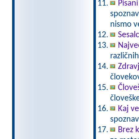
Pisani
spoznava
nismo ve
Sesalc
Največ
različnih
Zdravj
človekov
Člove
človešk
Kaj ve
spoznava
Brez k