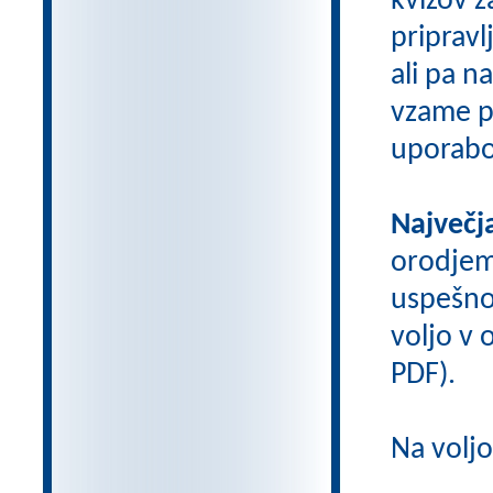
kvizov 
pripravl
ali pa n
vzame pr
uporabo
Največj
orodje
uspešno
voljo v o
PDF).
Na volj