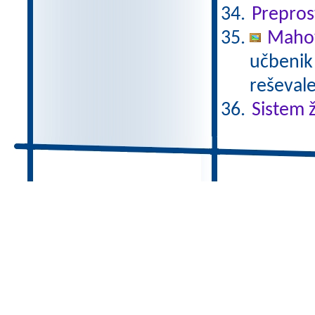
Prepros
Mahov
učbenik 
reševale
Sistem ž