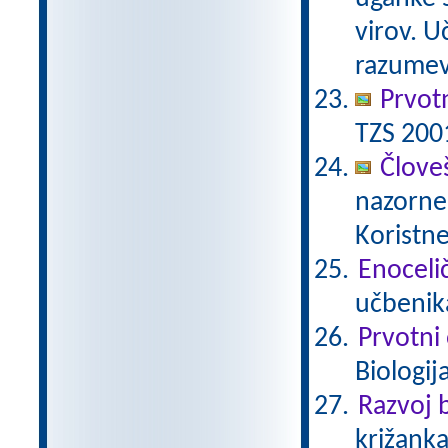
virov. 
razumev
Prvot
TZS 200
Člove
nazorne 
Koristne
Enocelič
učbenika
Prvotni
Biologij
Razvoj b
križanka