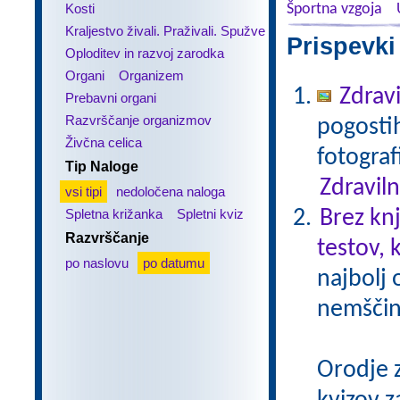
Kosti
Športna vzgoja
Kraljestvo živali. Praživali. Spužve
Prispevki
Oploditev in razvoj zarodka
Organi
Organizem
Zdravi
Prebavni organi
Razvrščanje organizmov
pogostih
Živčna celica
fotograf
Tip Naloge
Zdraviln
vsi tipi
nedoločena naloga
Spletna križanka
Spletni kviz
Brez kn
Razvrščanje
testov, 
po naslovu
po datumu
najbolj 
nemščin
Orodje 