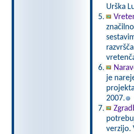
Urška Lu
Vrete
značilno
sestavim
razvršča
vretenča
Narav
je narej
projekt
2007.
Zgradb
potrebuj
verzijo.