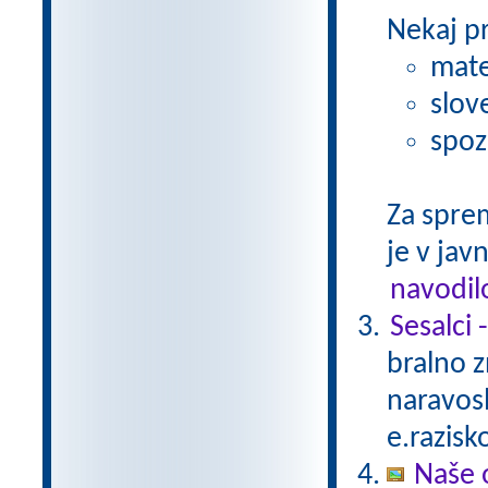
Nekaj p
mate
slov
spoz
Za spre
je v javn
navodil
Sesalci 
bralno 
naravosl
e.razisk
Naše 