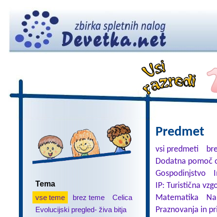
Predmet
vsi predmeti
br
Dodatna pomoč o
Gospodinjstvo
Tema
IP: Turistična vzg
vse teme
brez teme
Celica
Matematika
Na
Evolucijski pregled- živa bitja
Praznovanja in pr