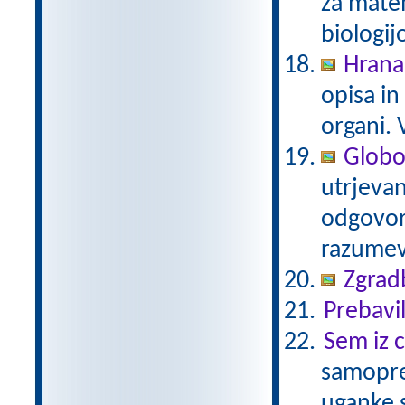
za matem
biologij
Hrana,
opisa in
organi.
Globok
utrjevan
odgovor
razume
Zgradb
Prebavi
Sem iz c
samoprev
uganke 