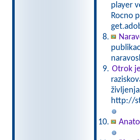
player v
Rocno pa
get.adob
Narav
publika
naravosl
Otrok je
raziskov
življenja
http://s
Anato