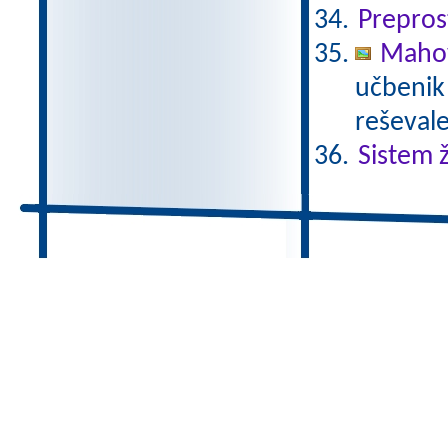
Prepros
Mahov
učbenik 
reševale
Sistem ž