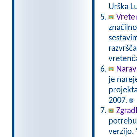
Urška Lu
Vrete
značilno
sestavim
razvršča
vretenča
Narav
je narej
projekt
2007.
Zgradb
potrebuj
verzijo.