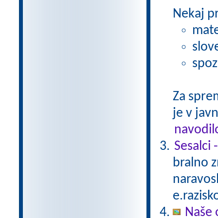
Nekaj p
mate
slov
spoz
Za spre
je v javn
navodil
Sesalci 
bralno 
naravosl
e.razisk
Naše 