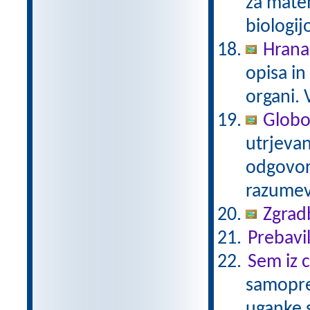
za matem
biologij
Hrana,
opisa in
organi.
Globok
utrjevan
odgovor
razume
Zgradb
Prebavi
Sem iz c
samoprev
uganke 