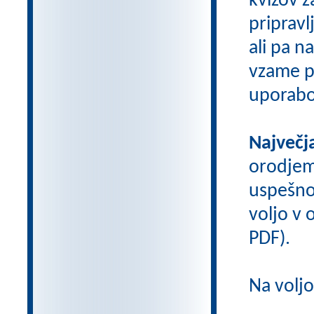
kvizov 
pripravl
ali pa n
vzame pr
uporabo
Največj
orodje
uspešno
voljo v o
PDF).
Na volj