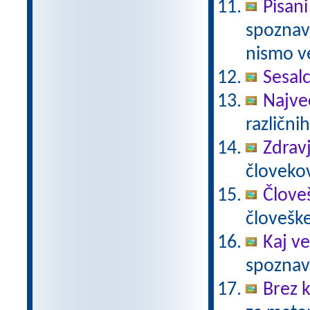
Pisani
spoznava
nismo ve
Sesalc
Največ
različnih
Zdravj
človekov
Člove
človešk
Kaj ve
spoznava
Brez k