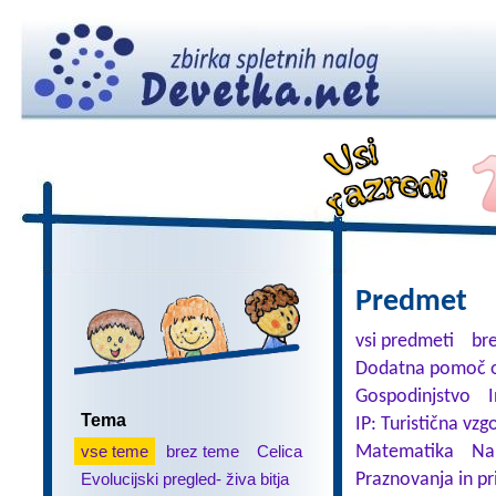
Predmet
vsi predmeti
br
Dodatna pomoč o
Gospodinjstvo
Tema
IP: Turistična vzg
vse teme
brez teme
Celica
Matematika
Na
Evolucijski pregled- živa bitja
Praznovanja in pr