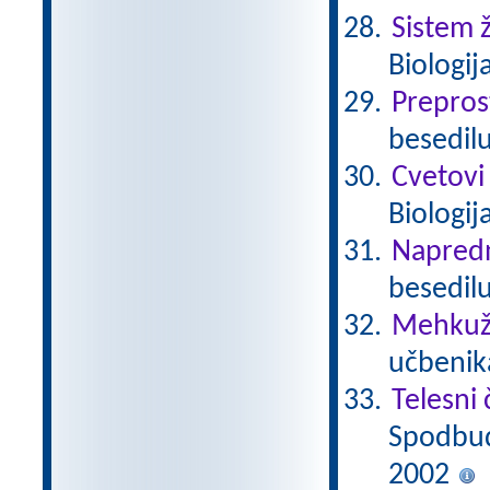
Sistem ž
Biologij
Prepros
besedilu
Cvetovi
Biologij
Napredn
besedilu
Mehkuž
učbenika
Telesni 
Spodbuda
2002