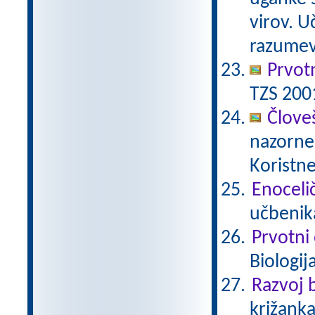
virov. 
razumev
Prvot
TZS 200
Člove
nazorne 
Koristne
Enocelič
učbenika
Prvotni
Biologij
Razvoj b
križanka