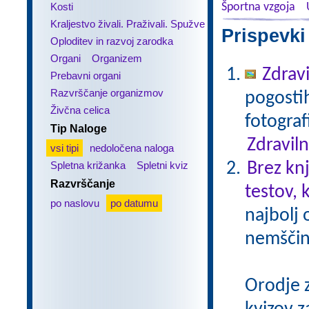
Kosti
Športna vzgoja
Kraljestvo živali. Praživali. Spužve
Prispevki
Oploditev in razvoj zarodka
Organi
Organizem
Zdravi
Prebavni organi
Razvrščanje organizmov
pogostih
Živčna celica
fotograf
Tip Naloge
Zdraviln
vsi tipi
nedoločena naloga
Spletna križanka
Spletni kviz
Brez kn
Razvrščanje
testov, 
po naslovu
po datumu
najbolj 
nemščin
Orodje 