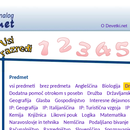
O Devetki.net
Predmet
vsi predmeti
brez predmeta
Angleščina
Biologija
Dn
Dodatna pomoč otrokom s posebn
Družba
Državljansk
Geografija
Glasba
Gospodinjstvo
Interesne dejavnos
IP: Geografija
IP: Italijanščina
IP: Turistična vzgoja
IP
Kemija
Knjižnica
Likovni pouk
Logika
Matematika
Naravoslovje in tehnika
Nemščina
Podaljšano bivanje
Računalništvo
Razredništvo
Slovenščina
Spoznavanje