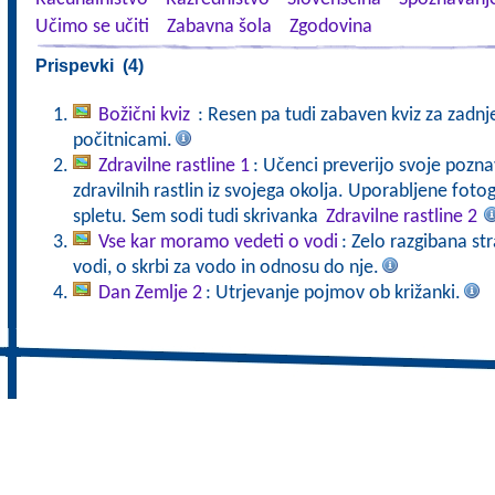
Učimo se učiti
Zabavna šola
Zgodovina
Prispevki (4)
Božični kviz
: Resen pa tudi zabaven kviz za zadnj
počitnicami.
Zdravilne rastline 1
: Učenci preverijo svoje pozna
zdravilnih rastlin iz svojega okolja. Uporabljene fot
spletu. Sem sodi tudi skrivanka
Zdravilne rastline 2
Vse kar moramo vedeti o vodi
: Zelo razgibana st
vodi, o skrbi za vodo in odnosu do nje.
Dan Zemlje 2
: Utrjevanje pojmov ob križanki.