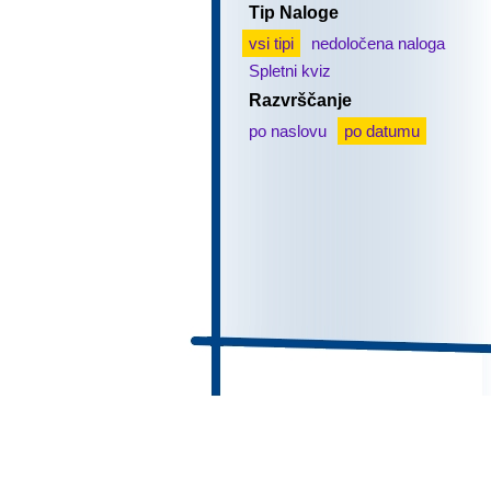
Tip Naloge
vsi tipi
nedoločena naloga
Spletni kviz
Razvrščanje
po naslovu
po datumu