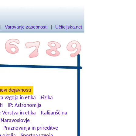
|
Varovanje zasebnosti
|
Učiteljska.net
evi dejavnosti
a vzgoja in etika
Fizika
ti
IP: Astronomija
: Verstva in etika
Italijanščina
Naravoslovje
Praznovanja in prireditve
 okolja
Športna vzgoja