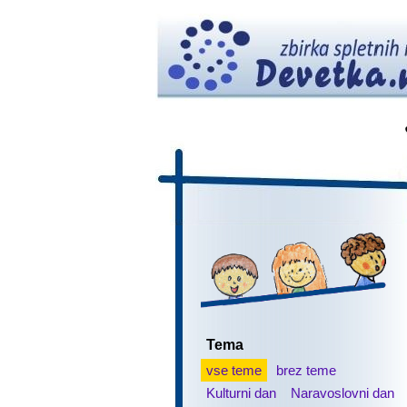
Tema
vse teme
brez teme
Kulturni dan
Naravoslovni dan