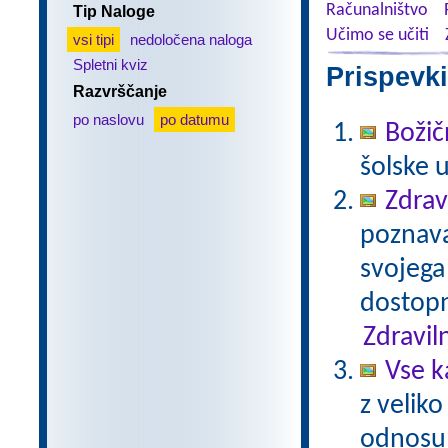
Računalništvo
Tip Naloge
Učimo se učiti
vsi tipi
nedoločena naloga
Spletni kviz
Prispevki
Razvrščanje
po naslovu
po datumu
Božič
šolske 
Zdrav
poznavan
svojega
dostopn
Zdravil
Vse k
z veliko
odnosu 