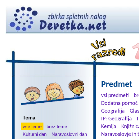
Predmet
vsi predmeti
br
Dodatna pomoč 
Geografija
Gla
Tema
IP: Geografija
I
vse teme
brez teme
Kemija
Knjižnic
Kulturni dan
Naravoslovni dan
Naravoslovje in 