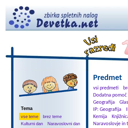
Predmet
vsi predmeti
br
Dodatna pomoč 
Geografija
Gla
Tema
IP: Geografija
I
vse teme
brez teme
Kemija
Knjižnic
Kulturni dan
Naravoslovni dan
Naravoslovje in 