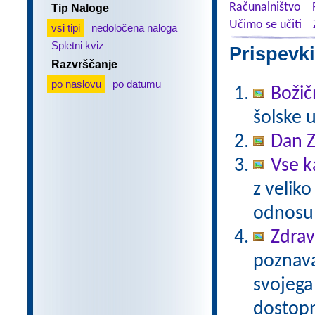
Računalništvo
Tip Naloge
Učimo se učiti
vsi tipi
nedoločena naloga
Spletni kviz
Prispevki
Razvrščanje
po naslovu
po datumu
Božič
šolske 
Dan Z
Vse k
z veliko
odnosu 
Zdrav
poznavan
svojega
dostopn