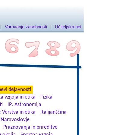
|
Varovanje zasebnosti
|
Učiteljska.net
evi dejavnosti
a vzgoja in etika
Fizika
ti
IP: Astronomija
: Verstva in etika
Italijanščina
Naravoslovje
Praznovanja in prireditve
 okolja
Športna vzgoja