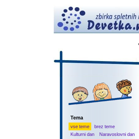
Tema
vse teme
brez teme
Kulturni dan
Naravoslovni dan