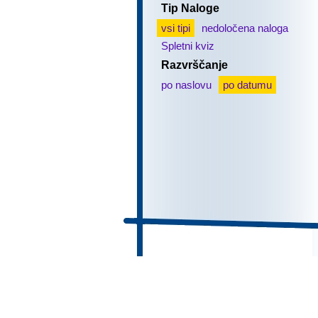
Tip Naloge
vsi tipi
nedoločena naloga
Spletni kviz
Razvrščanje
po naslovu
po datumu