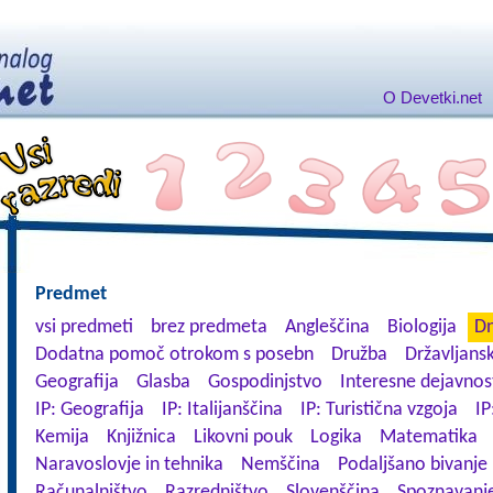
O Devetki.net
Predmet
vsi predmeti
brez predmeta
Angleščina
Biologija
Dn
Dodatna pomoč otrokom s posebn
Družba
Državljansk
Geografija
Glasba
Gospodinjstvo
Interesne dejavnos
IP: Geografija
IP: Italijanščina
IP: Turistična vzgoja
IP
Kemija
Knjižnica
Likovni pouk
Logika
Matematika
Naravoslovje in tehnika
Nemščina
Podaljšano bivanje
Računalništvo
Razredništvo
Slovenščina
Spoznavanje