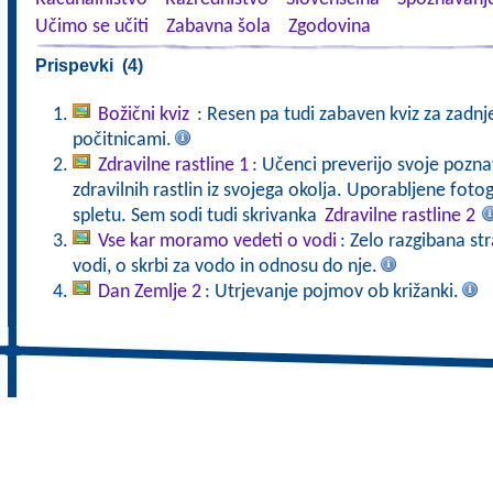
Učimo se učiti
Zabavna šola
Zgodovina
Prispevki (4)
Božični kviz
: Resen pa tudi zabaven kviz za zadnj
počitnicami.
Zdravilne rastline 1
: Učenci preverijo svoje pozna
zdravilnih rastlin iz svojega okolja. Uporabljene fot
spletu. Sem sodi tudi skrivanka
Zdravilne rastline 2
Vse kar moramo vedeti o vodi
: Zelo razgibana st
vodi, o skrbi za vodo in odnosu do nje.
Dan Zemlje 2
: Utrjevanje pojmov ob križanki.