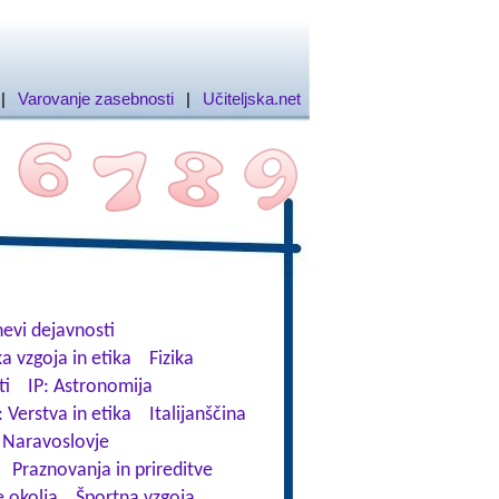
|
Varovanje zasebnosti
|
Učiteljska.net
evi dejavnosti
a vzgoja in etika
Fizika
ti
IP: Astronomija
: Verstva in etika
Italijanščina
Naravoslovje
Praznovanja in prireditve
 okolja
Športna vzgoja