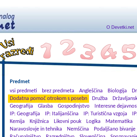
O Devetki.net
Predmet
vsi predmeti
brez predmeta
Angleščina
Biologija
Dn
Dodatna pomoč otrokom s posebn
Družba
Državljansk
Geografija
Glasba
Gospodinjstvo
Interesne dejavnos
IP: Geografija
IP: Italijanščina
IP: Turistična vzgoja
IP
Kemija
Knjižnica
Likovni pouk
Logika
Matematika
Naravoslovje in tehnika
Nemščina
Podaljšano bivanje
Računalništvo
Razredništvo
Slovenščina
Spoznavanje