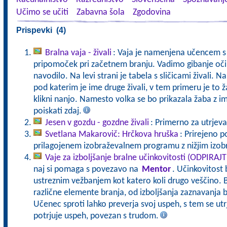
Učimo se učiti
Zabavna šola
Zgodovina
Prispevki (4)
Bralna vaja - živali
: Vaja je namenjena učencem s 
pripomoček pri začetnem branju. Vadimo gibanje oči
navodilo. Na levi strani je tabela s sličicami živali. Na
pod katerim je ime druge živali, v tem primeru je to ža
klikni nanjo. Namesto volka se bo prikazala žaba z im
poiskati zdaj.
Jesen v gozdu - gozdne živali
: Primerno za utrjeva
Svetlana Makarovič: Hrčkova hruška
: Prirejeno p
prilagojenem izobraževalnem programu z nižjim izo
Vaje za izboljšanje bralne učinkovitosti (ODPIRAJ
naj si pomaga s povezavo na
Mentor
. Učinkovitost 
ustreznim vežbanjem kot katero koli drugo veščino. B
različne elemente branja, od izboljšanja zaznavanja b
Učenec sproti lahko preverja svoj uspeh, s tem se ut
potrjuje uspeh, povezan s trudom.