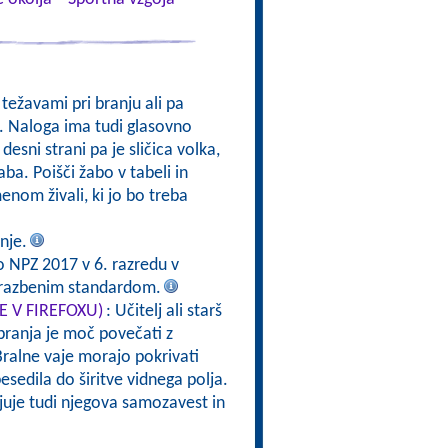
težavami pri branju ali pa
. Naloga ima tudi glasovno
 desni strani pa je sličica volka,
ba. Poišči žabo v tabeli in
enom živali, ki jo bo treba
nje.
o NPZ 2017 v 6. razredu v
brazbenim standardom.
TE V FIREFOXU)
: Učitelj ali starš
branja je moč povečati z
ralne vaje morajo pokrivati
esedila do širitve vidnega polja.
rjuje tudi njegova samozavest in