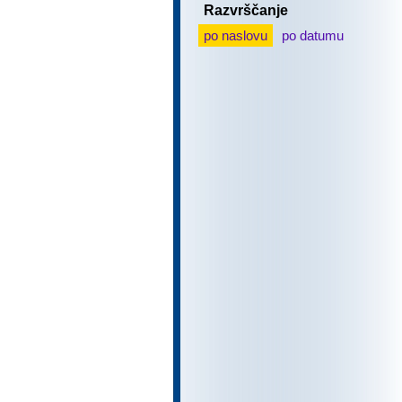
Razvrščanje
po naslovu
po datumu