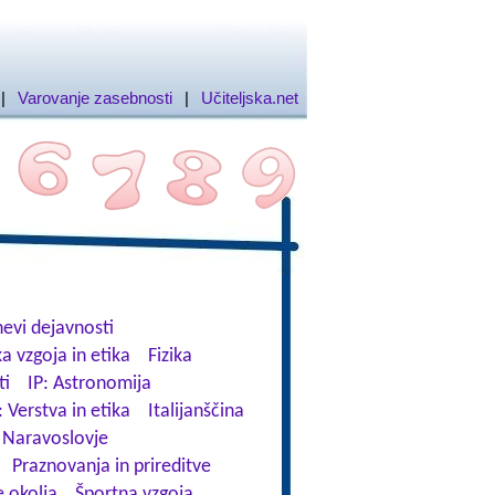
|
Varovanje zasebnosti
|
Učiteljska.net
evi dejavnosti
a vzgoja in etika
Fizika
ti
IP: Astronomija
: Verstva in etika
Italijanščina
Naravoslovje
Praznovanja in prireditve
 okolja
Športna vzgoja