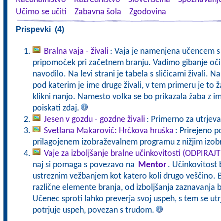
Učimo se učiti
Zabavna šola
Zgodovina
Prispevki (4)
Bralna vaja - živali
: Vaja je namenjena učencem s 
pripomoček pri začetnem branju. Vadimo gibanje oči
navodilo. Na levi strani je tabela s sličicami živali. Na
pod katerim je ime druge živali, v tem primeru je to ža
klikni nanjo. Namesto volka se bo prikazala žaba z im
poiskati zdaj.
Jesen v gozdu - gozdne živali
: Primerno za utrjeva
Svetlana Makarovič: Hrčkova hruška
: Prirejeno p
prilagojenem izobraževalnem programu z nižjim izo
Vaje za izboljšanje bralne učinkovitosti (ODPIRAJ
naj si pomaga s povezavo na
Mentor
. Učinkovitost 
ustreznim vežbanjem kot katero koli drugo veščino. B
različne elemente branja, od izboljšanja zaznavanja b
Učenec sproti lahko preverja svoj uspeh, s tem se ut
potrjuje uspeh, povezan s trudom.