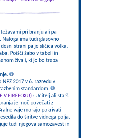
težavami pri branju ali pa
. Naloga ima tudi glasovno
 desni strani pa je sličica volka,
ba. Poišči žabo v tabeli in
enom živali, ki jo bo treba
nje.
o NPZ 2017 v 6. razredu v
brazbenim standardom.
TE V FIREFOXU)
: Učitelj ali starš
branja je moč povečati z
ralne vaje morajo pokrivati
esedila do širitve vidnega polja.
rjuje tudi njegova samozavest in