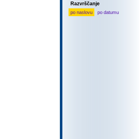
Razvrščanje
po naslovu
po datumu