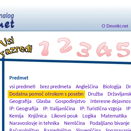
O Devetki.net
Predmet
vsi predmeti
brez predmeta
Angleščina
Biologija
Dn
Dodatna pomoč otrokom s posebn
Družba
Državljansk
Geografija
Glasba
Gospodinjstvo
Interesne dejavnos
IP: Geografija
IP: Italijanščina
IP: Turistična vzgoja
IP
Kemija
Knjižnica
Likovni pouk
Logika
Matematika
Naravoslovje in tehnika
Nemščina
Podaljšano bivanje
Računalništvo
Razredništvo
Slovenščina
Spoznavanje