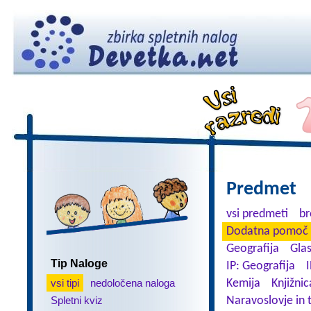
Predmet
vsi predmeti
br
Dodatna pomoč 
Geografija
Gla
Tip Naloge
IP: Geografija
I
vsi tipi
nedoločena naloga
Kemija
Knjižnic
Spletni kviz
Naravoslovje in 