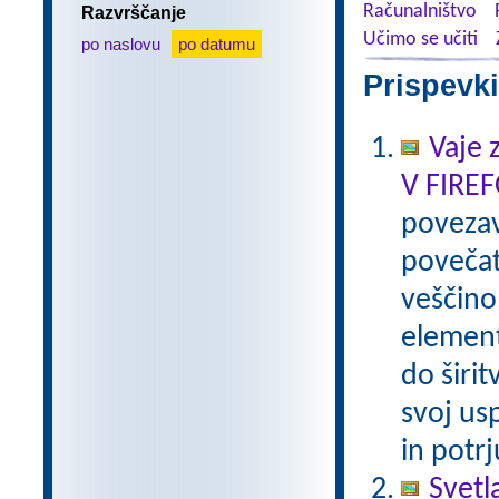
Računalništvo
Razvrščanje
Učimo se učiti
po naslovu
po datumu
Prispevki
Vaje 
V FIRE
poveza
povečat
veščino
element
do širi
svoj us
in potr
Svetl