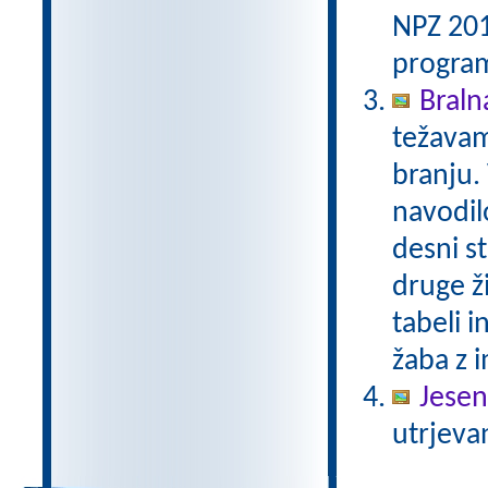
NPZ 201
program
Bralna
težavam
branju.
navodilo
desni st
druge ži
tabeli i
žaba z i
Jesen
utrjeva