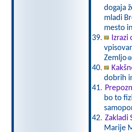
dogaja ž
mladi Br
mesto in
Izrazi 
vpisovan
Zemljo
Kakšn
dobrih 
Prepozna
bo to fi
samopo
Zakladi
Marije 