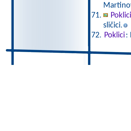
Martino
Poklic
sličici.
Poklici
: