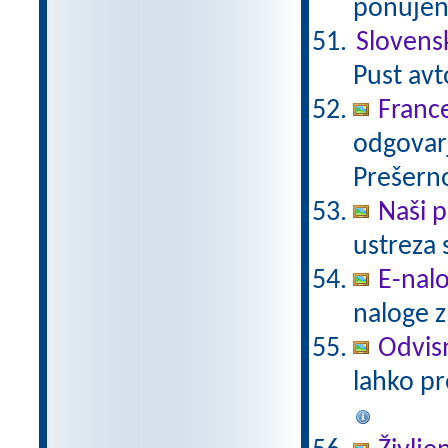
ponujeni
Slovens
Pust avt
Franc
odgovar
Prešerno
Naši p
ustreza 
E-nalo
naloge z
Odvisn
lahko p