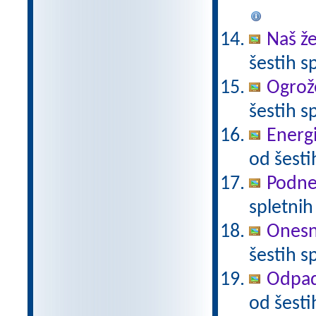
Naš že
šestih s
Ogrož
šestih s
Energi
od šesti
Podneb
spletnih
Onesna
šestih s
Odpadk
od šesti