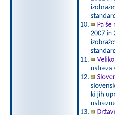
izobraž
standar
Pa še 
2007 in
izobraž
standar
Veliko
ustreza 
Slove
slovensk
ki jih u
ustrezn
Državn