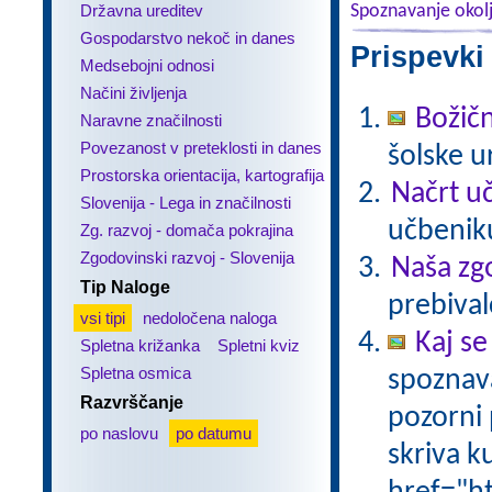
Državna ureditev
Spoznavanje okol
Gospodarstvo nekoč in danes
Prispevki
Medsebojni odnosi
Načini življenja
Božičn
Naravne značilnosti
Povezanost v preteklosti in danes
šolske u
Prostorska orientacija, kartografija
Načrt uč
Slovenija - Lega in značilnosti
učbeniku
Zg. razvoj - domača pokrajina
Zgodovinski razvoj - Slovenija
Naša zg
Tip Naloge
prebival
vsi tipi
nedoločena naloga
Kaj se
Spletna križanka
Spletni kviz
Spletna osmica
spoznava
Razvrščanje
pozorni 
po naslovu
po datumu
skriva k