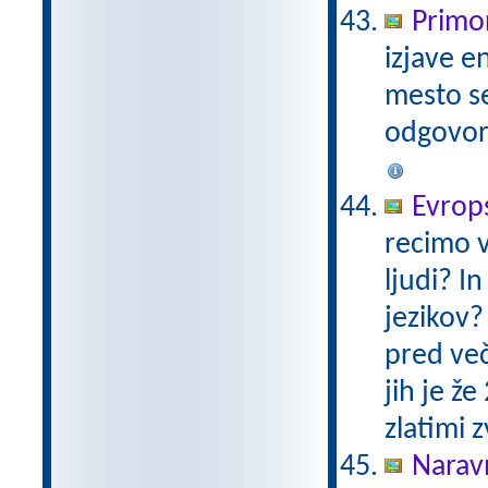
Primo
izjave e
mesto se 
odgovor 
Evrops
recimo v
ljudi? I
jezikov?
pred več 
jih je ž
zlatimi
Naravn