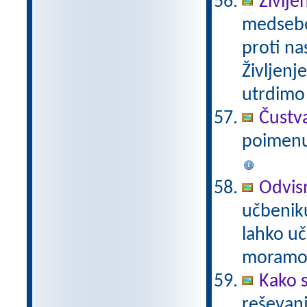
Življe
medseboj
proti na
Življenj
utrdimo 
Čustva
poimenu
Odvis
učbeniku
lahko u
moramo 
Kako 
reševanj