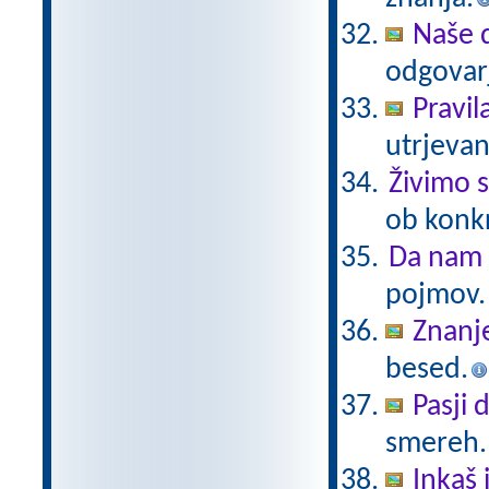
Naše 
odgovar
Pravi
utrjeva
Živimo 
ob konkr
Da nam 
pojmov.
Znanj
besed.
Pasji 
smereh.
Inkaš 