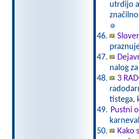
utrdijo 
značilno
Sloven
praznuj
Dejav
nalog za
3 RA
radodarn
tistega,
Pustni o
karneval
Kako 