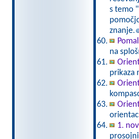
s temo "
pomočjo
znanje.
Pomal
na sploš
Orient
prikaza 
Orient
kompas
Orient
orientac
1. no
prosojni