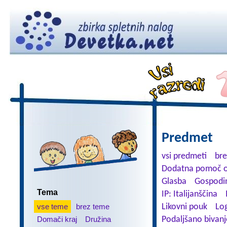
Predmet
vsi predmeti
br
Dodatna pomoč o
Glasba
Gospodin
Tema
IP: Italijanščina
vse teme
brez teme
Likovni pouk
Lo
Domači kraj
Družina
Podaljšano bivanj