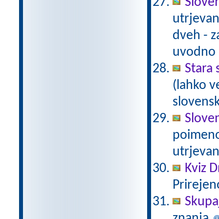
Sloven
utrjevan
dveh - z
uvodno 
Stara
(lahko v
slovens
Sloven
poimeno
utrjevan
Kviz 
Prirejen
Skupa
znanja.