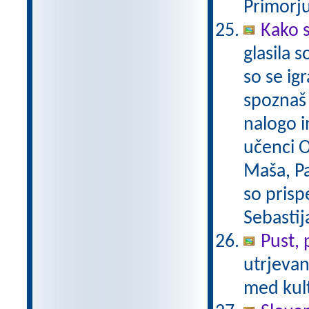
Primorju
Kako s
glasila 
so se ig
spoznaš 
nalogo i
učenci O
Maša, Pa
so prispe
Sebastij
Pust, 
utrjevan
med kult