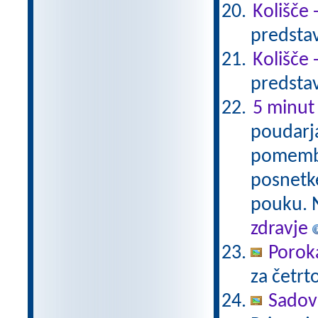
Kolišče 
predstav
Kolišče 
predstav
5 minut 
poudarja
pomembno
posnetke
pouku. N
zdravje
Porok
za četrto
Sadovi