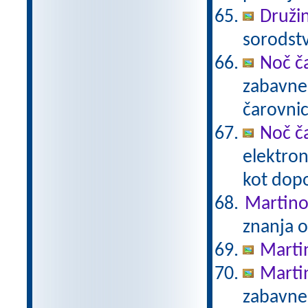
Druži
sorodstv
Noč ča
zabavnem
čarovnic
Noč ča
elektron
kot dopo
Martino
znanja 
Marti
Marti
zabavne