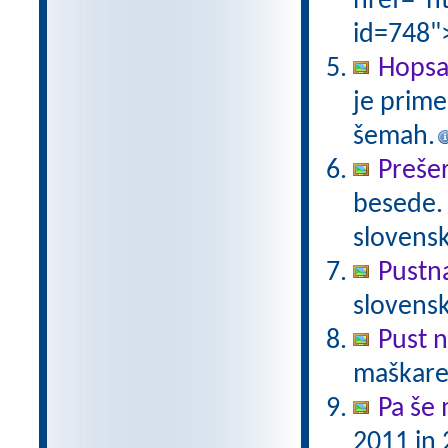
href="ht
id=748"
Hopsa
je prime
šemah.
Preše
besede.
slovens
Pustn
slovens
Pust 
maškare?
Pa še 
2011 in