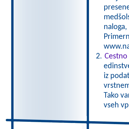
preseneč
medšols
naloga,
Primern
www.nas
Cestno 
edinstv
iz poda
vrstnem
Tako va
vseh vp