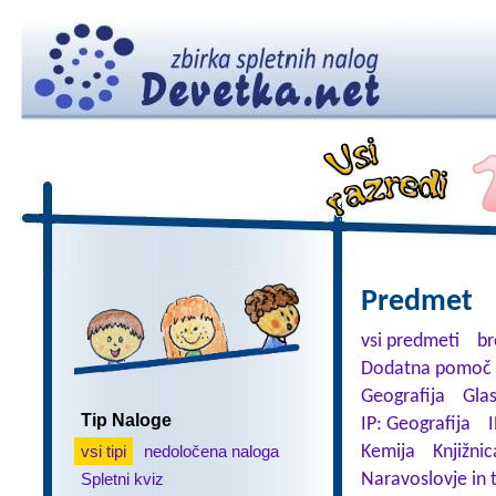
Predmet
vsi predmeti
br
Dodatna pomoč 
Geografija
Gla
Tip Naloge
IP: Geografija
I
vsi tipi
nedoločena naloga
Kemija
Knjižnic
Spletni kviz
Naravoslovje in 