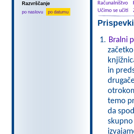
Računalništvo
Razvrščanje
Učimo se učiti
po naslovu
po datumu
Prispevki
Bralni
začetko
knjižni
in pred
drugače
otrokom
temo pr
da spod
skupno 
izvajam