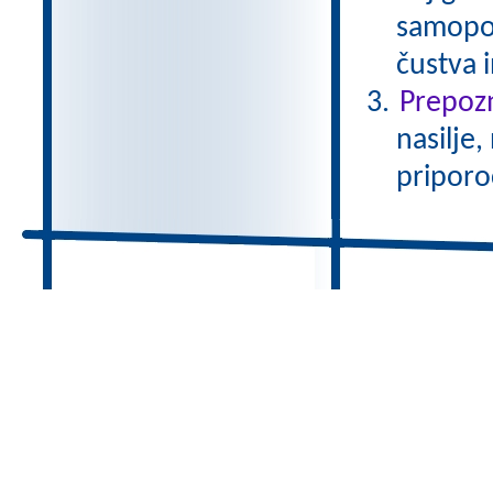
samopod
čustva 
Prepozn
nasilje,
priporo