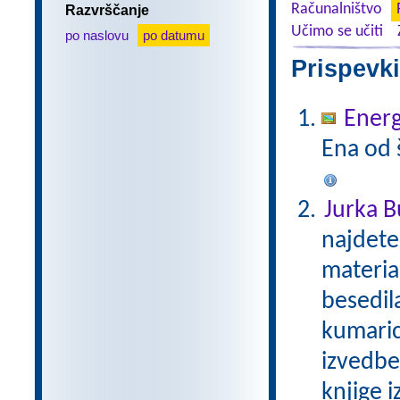
Računalništvo
Razvrščanje
Učimo se učiti
po naslovu
po datumu
Prispevki
Energ
Ena od š
Jurka B
najdete
materia
besedila
kumaric
izvedbe
knjige i