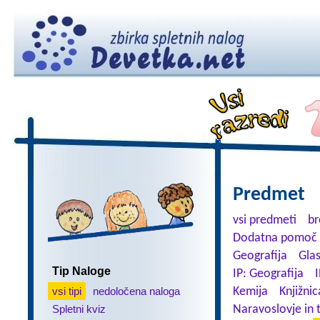
Predmet
vsi predmeti
br
Dodatna pomoč 
Geografija
Gla
Tip Naloge
IP: Geografija
I
vsi tipi
nedoločena naloga
Kemija
Knjižnic
Spletni kviz
Naravoslovje in 