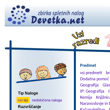
Predmet
vsi predmeti
br
Dodatna pomoč 
Geografija
Gla
IP: Geografija
I
Tip Naloge
Kemija
Knjižnic
vsi tipi
nedoločena naloga
Naravoslovje in 
Razvrščanje
Računalništvo