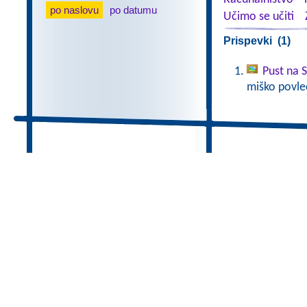
po naslovu
po datumu
Učimo se učiti
Prispevki (1)
Pust na 
miško povlec