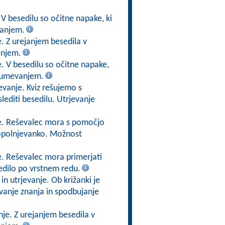
 V besedilu so očitne napake, ki
vanjem.
. Z urejanjem besedila v
anjem.
. V besedilu so očitne napake,
azumevanjem.
evanje. Kviz rešujemo s
lediti besedilu. Utrjevanje
je. Reševalec mora s pomočjo
 dopolnjevanko. Možnost
e. Reševalec mora primerjati
edilo po vrstnem redu.
n utrjevanje. Ob križanki je
vanje znanja in spodbujanje
nje. Z urejanjem besedila v