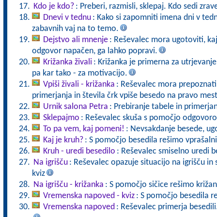
Kdo je kdo?
: Preberi, razmisli, sklepaj. Kdo sedi zra
Dnevi v tednu
: Kako si zapomniti imena dni v tednu
zabavnih vaj na to temo.
Dejstvo ali mnenje
: Reševalec mora ugotoviti, kaj
odgovor napačen, ga lahko popravi.
Križanka živali
: Križanka je primerna za utrjevanj
pa kar tako - za motivacijo.
Vpiši živali - križanka
: Reševalec mora prepoznati 
primerjanja in števila črk vpiše besedo na pravo mes
Urnik salona Petra
: Prebiranje tabele in primerja
Sklepajmo
: Reševalec skuša s pomočjo odgovorov
To pa vem, kaj pomeni!
: Nevsakdanje besede, u
Kaj je kruh?
: S pomočjo besedila rešimo vprašalni
Kruh - uredi besedilo
: Reševalec smiselno uredi b
Na igrišču
: Reševalec opazuje situacijo na igrišču i
kviz
Na igrišču - križanka
: S pomočjo sičice rešimo križan
Vremenska napoved - kviz
: S pomočjo besedila r
Vremenska napoved
: Reševalec primerja besedili