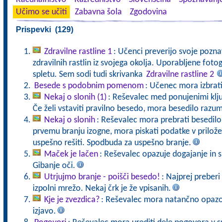
Učimo se učiti
Zabavna šola
Zgodovina
Prispevki (129)
Zdravilne rastline 1
: Učenci preverijo svoje pozna
zdravilnih rastlin iz svojega okolja. Uporabljene fot
spletu. Sem sodi tudi skrivanka
Zdravilne rastline 2
Besede s podobnim pomenom
: Učenec mora izbrati
Nekaj o slonih (1)
: Reševalec med ponujenimi klju
Če želi vstaviti pravilno besedo, mora besedilo razum
Nekaj o slonih
: Reševalec mora prebrati besedilo, 
prvemu branju izogne, mora piskati podatke v priložen
uspešno rešiti. Spodbuda za uspešno branje.
Maček je lačen
: Reševalec opazuje dogajanje in 
Gibanje oči.
Utrjujmo branje - poišči besedo!
: Najprej preberi
izpolni mrežo. Nekaj črk je že vpisanih.
Kje je zvezdica?
: Reševalec mora natančno opazova
izjavo.