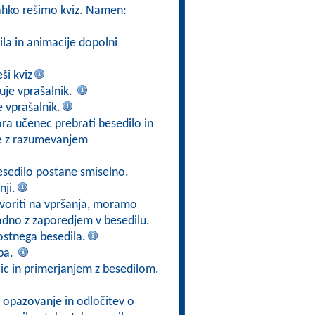
lahko rešimo kviz. Namen:
la in animacije dopolni
ši kviz
uje vprašalnik.
 vprašalnik.
ora učenec prebrati besedilo in
nje z razumevanjem
besedilo postane smiselno.
ji.
ovoriti na vpršanja, moramo
ladno z zaporedjem v besedilu.
stnega besedila.
ba.
ic in primerjanjem z besedilom.
 opazovanje in odločitev o