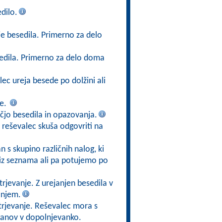
dilo.
je besedila. Primerno za delo
sedila. Primerno za delo doma
lec ureja besede po dolžini ali
ze.
jo besedila in opazovanja.
 reševalec skuša odgovriti na
n s skupino različnih nalog, ki
 iz seznama ali pa potujemo po
rjevanje. Z urejanjen besedila v
anjem.
trjevanje. Reševalec mora s
rganov v dopolnjevanko.