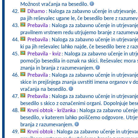
Možnost vračanja na besedilo.
Dihamo
: Naloga za zabavno učenje in utrjevanje.
pa jih reševalec ugane le, če besedilo bere z razume
Prebavila
: Naloga za zabavno učenje in utrjevanje
pravilnem vrstnem redu utrjujemo branje z razumev
Prebavila
: Naloga za zabavno učenje in utrjevanje
ki pa jih reševalec lahko najde, če besedilo bere z r
Prebavila - kviz
: Naloga za zabavno učenje in utrj
pomočjo besedila in oznak na skici. Reševalec mora s
znanja in branja z razumevanjem.
Prebavila
: Naloga za zabavno učenje in utrjevan
skice in prejšnjega znanja uvrstiti imena organov v
vračanja na besedilo.
Prebavila
: Naloga za zabavno učenje in utrjevanj
besedilo s skico z označenimi organi. Dopolnjuje bes
Krvni obtok - križanka
: Naloga za zabavno učenje i
besedilo, v katerem lahko poiščemo odgovore. Utrje
branja z razumevanjem.
Krvni obtok
: Naloga za zabavno učenje in utrjeva