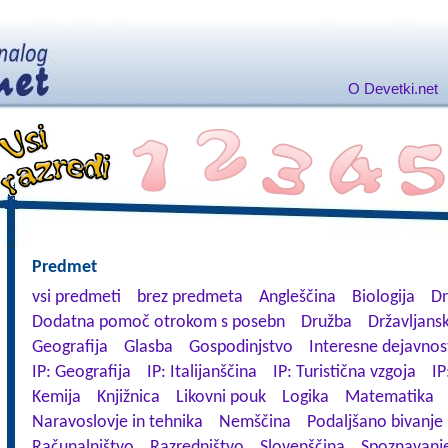
O Devetki.net
Predmet
vsi predmeti
brez predmeta
Angleščina
Biologija
Dn
Dodatna pomoč otrokom s posebn
Družba
Državljansk
Geografija
Glasba
Gospodinjstvo
Interesne dejavnos
IP: Geografija
IP: Italijanščina
IP: Turistična vzgoja
IP
Kemija
Knjižnica
Likovni pouk
Logika
Matematika
Naravoslovje in tehnika
Nemščina
Podaljšano bivanje
Računalništvo
Razredništvo
Slovenščina
Spoznavanje