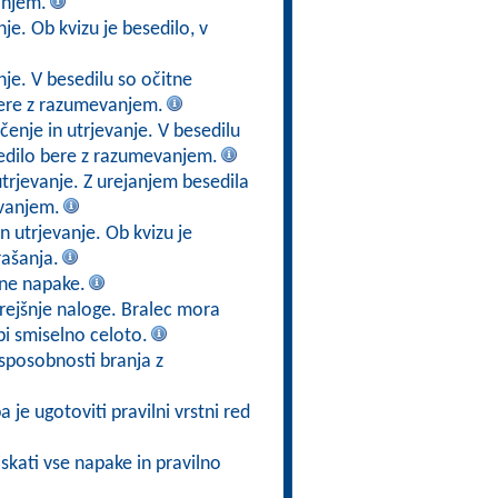
anjem.
je. Ob kvizu je besedilo, v
je. V besedilu so očitne
 bere z razumevanjem.
enje in utrjevanje. V besedilu
esedilo bere z razumevanjem.
trjevanje. Z urejanjem besedila
vanjem.
n utrjevanje. Ob kvizu je
ašanja.
tne napake.
prejšnje naloge. Bralec mora
i smiselno celoto.
sposobnosti branja z
 je ugotoviti pravilni vrstni red
iskati vse napake in pravilno