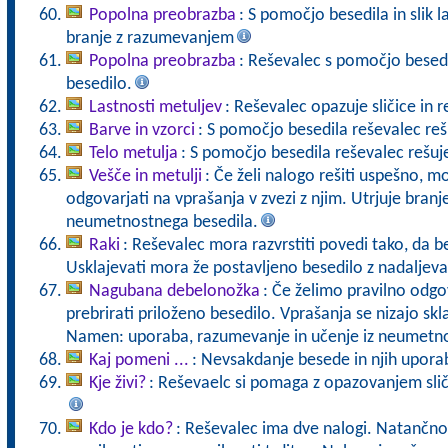
Popolna preobrazba
: S pomočjo besedila in slik 
branje z razumevanjem
Popolna preobrazba
: Reševalec s pomočjo besedi
besedilo.
Lastnosti metuljev
: Reševalec opazuje sličice in re
Barve in vzorci
: S pomočjo besedila reševalec reš
Telo metulja
: S pomočjo besedila reševalec rešuje
Vešče in metulji
: Če želi nalogo rešiti uspešno, m
odgovarjati na vprašanja v zvezi z njim. Utrjuje bra
neumetnostnega besedila.
Raki
: Reševalec mora razvrstiti povedi tako, da 
Usklajevati mora že postavljeno besedilo z nadaljevan
Nagubana debelonožka
: Če želimo pravilno odg
prebrirati priloženo besedilo. Vprašanja se nizajo sk
Namen: uporaba, razumevanje in učenje iz neumetno
Kaj pomeni ...
: Nevsakdanje besede in njih upora
Kje živi?
: Reševaelc si pomaga z opazovanjem slič
Kdo je kdo?
: Reševalec ima dve nalogi. Natančno