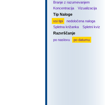
Branje z razumevanjem
Koncentracija
Vizualizacija
Tip Naloge
vsi tipi
nedoločena naloga
Spletna križanka
Spletni kviz
Razvrščanje
po naslovu
po datumu