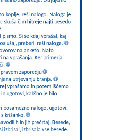
smiselno zaporedje. Utrjujemo
eto koplje, reši nalogo. Naloga je
c skuša čim hitreje najti besedo
l pismo. Si se kdaj vprašal, kaj
slušaj, preberi, reši naloge.
govorov na anketo. Nato
 na vprašanja. Ker primerja
či.
v pravem zaporedju
jena utrjevanju branja.
prej vprašamo in potem iščemo
in ugotovi, kakšno je bilo
ri posamezno nalogo, ugotovi,
 s križanko.
avodilih in jih prečrtaj. Besede,
i izbrisal, izbrisala vse besede.