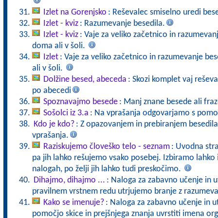
Izlet na Gorenjsko
: Reševalec smiselno uredi bese
Izlet - kviz
: Razumevanje besedila.
Izlet - kviz
: Vaje za veliko začetnico in razumevan
doma ali v šoli.
Izlet
: Vaje za veliko začetnico in razumevanje be
ali v šoli.
Dolžine besed, abeceda
: Skozi komplet vaj reševa
po abecedi
Spoznavajmo besede
: Manj znane besede ali fra
Sošolci iz 3.a
: Na vprašanja odgovarjamo s pomoč
Kdo je kdo?
: Z opazovanjem in prebiranjem besedila
vprašanja.
Raziskujemo človeško telo - seznam
: Uvodna stra
pa jih lahko rešujemo vsako posebej. Izbiramo lahko
nalogah, po želji jih lahko tudi preskočimo.
Dihajmo, dihajmo ...
: Naloga za zabavno učenje in ut
pravilnem vrstnem redu utrjujemo branje z razumev
Kako se imenuje?
: Naloga za zabavno učenje in u
pomočjo skice in prejšnjega znanja uvrstiti imena o