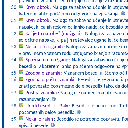
pravilnem vrstnem redu utrjujemo branje z razumev
Krvni obtok
: Naloga za zabavno učenje in utrjevan
katerem lahko poiščemo odgovore na vprašanja.
Krvni obtok
: Naloga za zabavno učenje in utrjevan
napake, ki pa jih reševalec lahko najde, če besedilo
Kaj je tu narobe? (možgani)
: Naloga za zabavno uč
so očitne napake, ki pa jih reševalec ugane le, če b
Nekaj o možganih
: Naloga za zabavno učenje in u
v pravilnem vrstnem redu utrjujemo branje z razume
Spoznajmo možgane
: Naloga za zabavno učenje i
besedilo, v katerem lahko poiščemo odgovore na vpr
Zgodba o znamki
: V znanem besedilu iščemo oči
Zgodba o poštni znamki
: Besedilo je že znano iz 
znati povezato poasmezne dele besedila tako, da dob
Poštna znamka
: Naloga je namenjena utrjevanju 
razumevanjem.
Uredi besedilo - Raki
: Besedilo je neurejeno. Treba
posameznih delov besedila.
Nekaj o rakih
: Besedilo je potrebno popraviti. Po
vpisati besede.