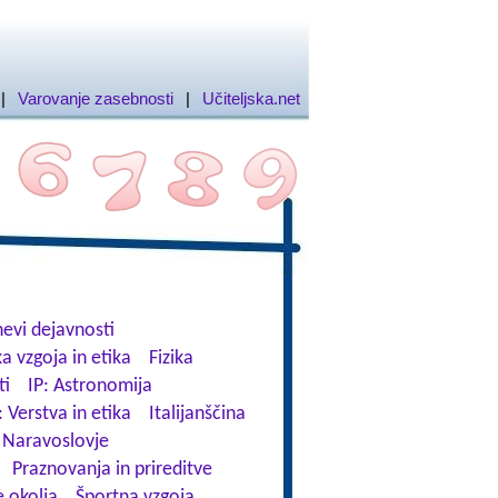
|
Varovanje zasebnosti
|
Učiteljska.net
evi dejavnosti
a vzgoja in etika
Fizika
ti
IP: Astronomija
: Verstva in etika
Italijanščina
Naravoslovje
Praznovanja in prireditve
 okolja
Športna vzgoja