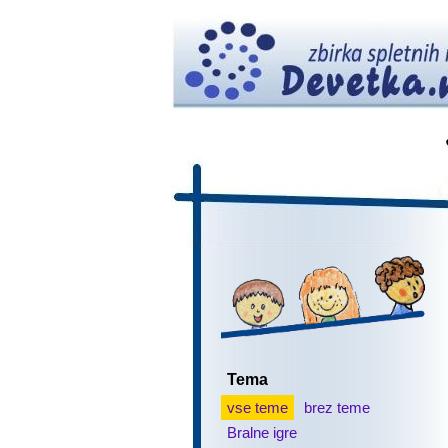
Tema
vse teme
brez teme
Bralne igre