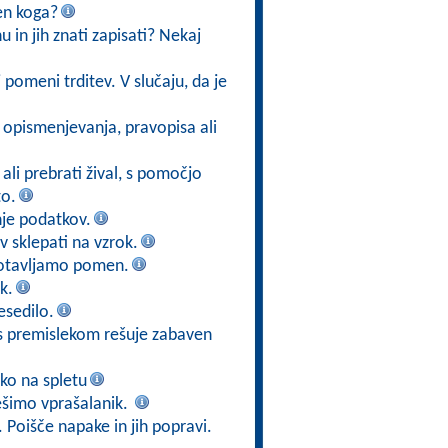
ven koga?
 in jih znati zapisati? Nekaj
 pomeni trditev. V slučaju, da je
e opismenjevanja, pravopisa ali
ali prebrati žival, s pomočjo
to.
nje podatkov.
 sklepati na vzrok.
gotavljamo pomen.
k.
esedilo.
n s premislekom rešuje zabaven
ko na spletu
ešimo vprašalanik.
. Poišče napake in jih popravi.