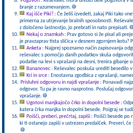
Pogovori
: Reševalec mora urediti dele pogovora v 
branje z razumevanjem.
Kaj išče Piki?
: Če želiš izvedeti, zakaj Piki tako vn
primerna za utrjevanje bralnih sposobnosti. Reševale
z določeno lastnostjo, jo prebrati in nato prepisati.
Nekaj o znamkah
: Prav gotovo si že pisal ali preje
je pravzaprav tista sličica v desnem zgornjem kotu? Po
Anketa
: Najprej spoznamo način zapisovanja od
reševalec s pomočjo danih podatkov skuša odgovoriti
podatke na levi s vprašanji na desni, trenira gibanje o
Bananovec
: Reševalec poskuša urediti besedilo 
Kri in srce
: Enostavna zgodbica z vprašanji, namen
Prisluhni odgovoru in najdi vprašanje
: Ponavadi naj
odgovor. Tu pa je ravno nasprotno. Poslušaj odgovor 
vprašanje.
Ugotovi manjkajočo črko in dopolni besede
: Odp
katera črka manjka in dopolni besede. Poigraj se tudi
Poišči, preberi, prečrtaj, zapiši
: Poišči besede po n
ki ti ostanejo zapiši v ustrezen predalček. Preveri, če s