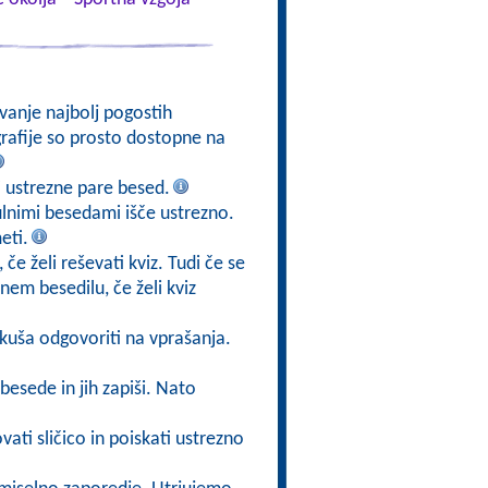
vanje najbolj pogostih
ografije so prosto dostopne na
 ustrezne pare besed.
lnimi besedami išče ustrezno.
eti.
če želi reševati kviz. Tudi če se
em besedilu, če želi kviz
skuša odgovoriti na vprašanja.
 besede in jih zapiši. Nato
ti sličico in poiskati ustrezno