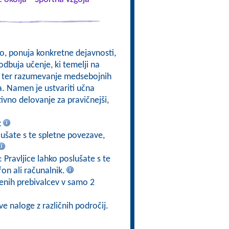
kso, ponuja konkretne dejavnosti,
odbuja učenje, ki temelji na
om, ter razumevanje medsebojnih
a. Namen je ustvariti učna
ktivno delovanje za pravičnejši,
c
slušate s te spletne povezave,
: Pravljice lahko poslušate s te
fon ali računalnik.
jenih prebivalcev v samo 2
ve naloge z različnih področij.