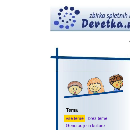
Tema
vse teme
brez teme
Generacije in kulture