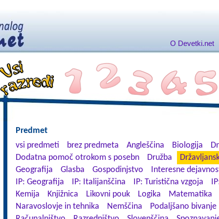
O Devetki.net
Predmet
vsi predmeti
brez predmeta
Angleščina
Biologija
Dn
Dodatna pomoč otrokom s posebn
Družba
Državljansk
Geografija
Glasba
Gospodinjstvo
Interesne dejavnos
IP: Geografija
IP: Italijanščina
IP: Turistična vzgoja
IP
Kemija
Knjižnica
Likovni pouk
Logika
Matematika
Naravoslovje in tehnika
Nemščina
Podaljšano bivanje
Računalništvo
Razredništvo
Slovenščina
Spoznavanje