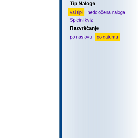
Tip Naloge
vsi tipi
nedoločena naloga
Spletni kviz
Razvrščanje
po naslovu
po datumu