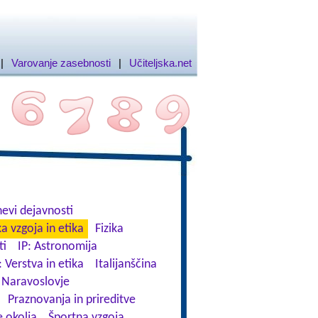
|
Varovanje zasebnosti
|
Učiteljska.net
evi dejavnosti
a vzgoja in etika
Fizika
ti
IP: Astronomija
: Verstva in etika
Italijanščina
Naravoslovje
Praznovanja in prireditve
 okolja
Športna vzgoja