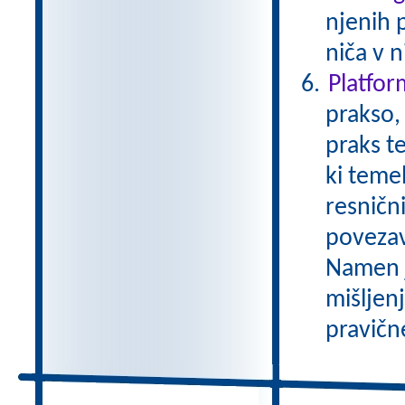
njenih 
niča v n
Platfo
prakso,
praks t
ki temel
resničn
povezav
Namen je
mišljen
pravične