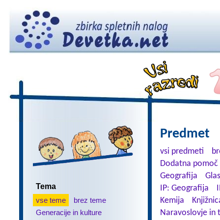
Predmet
vsi predmeti
br
Dodatna pomoč 
Geografija
Gla
Tema
IP: Geografija
I
vse teme
brez teme
Kemija
Knjižnic
Generacije in kulture
Naravoslovje in 