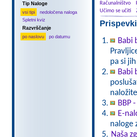
Računalništvo
Tip Naloge
Učimo se učiti
vsi tipi
nedoločena naloga
Spletni kviz
Prispevki
Razvrščanje
po naslovu
po datumu
Babi 
Pravlji
pa si ji
Babi 
poslušat
naložite
BBP -
E-nal
naloge z
Naša z