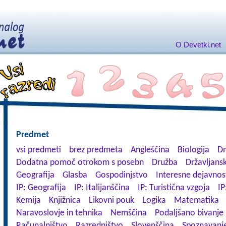
O Devetki.net
Predmet
vsi predmeti
brez predmeta
Angleščina
Biologija
Dn
Dodatna pomoč otrokom s posebn
Družba
Državljansk
Geografija
Glasba
Gospodinjstvo
Interesne dejavnos
IP: Geografija
IP: Italijanščina
IP: Turistična vzgoja
IP
Kemija
Knjižnica
Likovni pouk
Logika
Matematika
Naravoslovje in tehnika
Nemščina
Podaljšano bivanje
Računalništvo
Razredništvo
Slovenščina
Spoznavanje