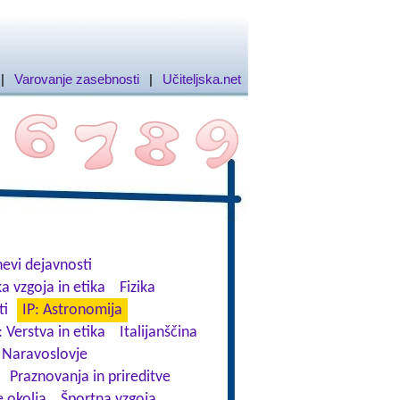
|
Varovanje zasebnosti
|
Učiteljska.net
evi dejavnosti
a vzgoja in etika
Fizika
ti
IP: Astronomija
: Verstva in etika
Italijanščina
Naravoslovje
Praznovanja in prireditve
 okolja
Športna vzgoja