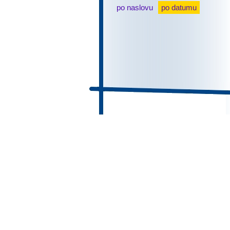
po naslovu
po datumu