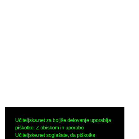
Učiteljska.net za boljše delovanje uporablja
piškotke. Z obiskom in uporabo
Učiteljske.net soglašate, da piškotke