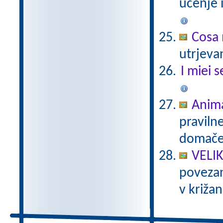
učenje 
Cosa 
utrjeva
I miei s
Anima
praviln
domače 
VELI
povezan
v križan