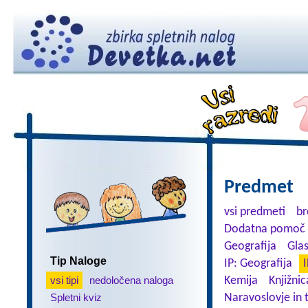
Predmet
vsi predmeti
br
Dodatna pomoč 
Geografija
Gla
Tip Naloge
IP: Geografija
I
vsi tipi
nedoločena naloga
Kemija
Knjižnic
Spletni kviz
Naravoslovje in 