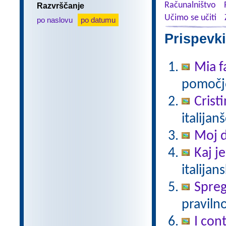
Računalništvo
Razvrščanje
Učimo se učiti
po naslovu
po datumu
Prispevki
Mia f
pomočjo
Crist
italijan
Moj 
Kaj j
italijan
Spreg
pravilno
I cont