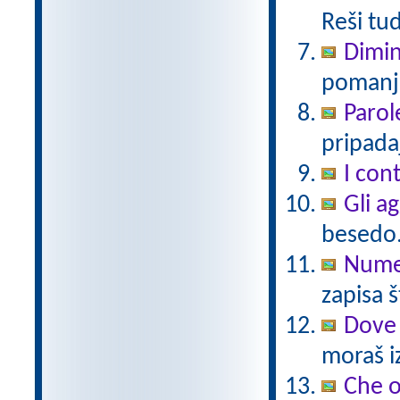
Reši tu
Dimin
pomanjš
Parol
pripadaj
I cont
Gli a
besedo
Numer
zapisa š
Dove 
moraš iz
Che 