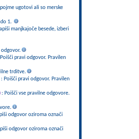
e pojme ugotovi ali so merske
 do 1.
apiši manjkajoče besede, izberi
i odgovor.
 Poišči pravi odgovor. Pravilen
lne trditve.
: Poišči pravi odgovor. Pravilen
)
: Poišči vse pravilne odgovore.
vore.
apiši odgovor oziroma označi
apiši odgovor oziroma označi