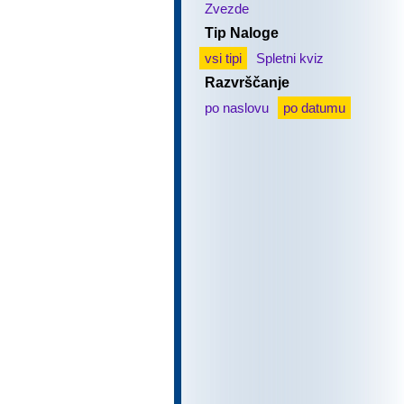
Zvezde
Tip Naloge
vsi tipi
Spletni kviz
Razvrščanje
po naslovu
po datumu