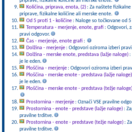
priprave, fizikalne količine ali merske enote.
Količina, priprava, enota, (2)
: Za naštete fizikaln
priprave, fizikalne količine ali merske enote.
Od 5 proti 1 - količine
: Naloge so točkovane od 5
Temperatura - merjenje, enote, grafi
: Odgovori, z
pravi odgovor.
Čas - merjenje, enote grafi
:
Dolžina - merjenje
: Odgovori oziroma izberi prav
Dolžina - merske enote, predstava (lažje naloge)
:
je le eden.
Ploščina - merjenje
: Odgovori oziroma izberi pravi
Ploščina - merske enote - predstava (lažje naloge)
je le eden.
Ploščina - merske enote - predstava (težje naloge
Prostornina - merjenje
: Označi VSE pravilne odgo
Prostornina - enote - predstave (lažje naloge)
: Z
pravilne trditve.
Prostornina - enote - predstave (težje naloge)
: Z
pravilne trditve.