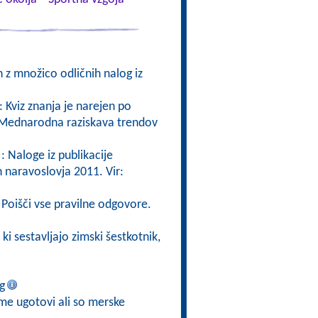
 z množico odličnih nalog iz
: Kviz znanja je narejen po
ta Mednarodna raziskava trendov
: Naloge iz publikacije
naravoslovja 2011. Vir:
 Poišči vse pravilne odgovore.
 ki sestavljajo zimski šestkotnik,
g
jme ugotovi ali so merske