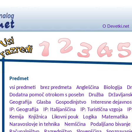
O Devetki.net
Predmet
vsi predmeti
brez predmeta
Angleščina
Biologija
Dn
Dodatna pomoč otrokom s posebn
Družba
Državljansk
Geografija
Glasba
Gospodinjstvo
Interesne dejavnos
IP: Geografija
IP: Italijanščina
IP: Turistična vzgoja
IP
Kemija
Knjižnica
Likovni pouk
Logika
Matematika
Naravoslovje in tehnika
Nemščina
Podaljšano bivanje
Računalništvo
Razredništvo
Slovenščina
Spoznavanje