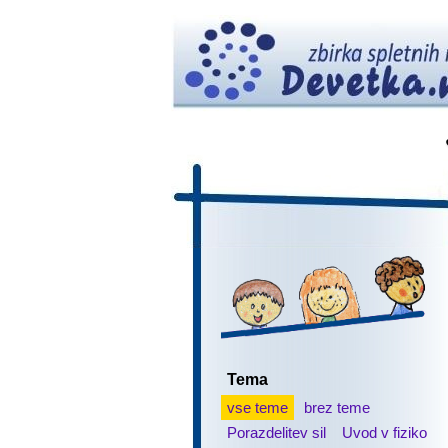
Tema
vse teme
brez teme
Porazdelitev sil
Uvod v fiziko