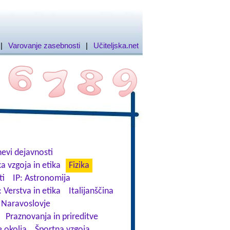
|
Varovanje zasebnosti
|
Učiteljska.net
evi dejavnosti
a vzgoja in etika
Fizika
ti
IP: Astronomija
: Verstva in etika
Italijanščina
Naravoslovje
Praznovanja in prireditve
 okolja
Športna vzgoja