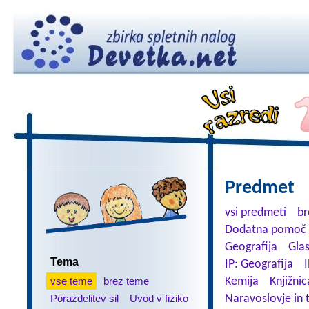
Predmet
vsi predmeti
br
Dodatna pomoč 
Geografija
Gla
Tema
IP: Geografija
I
vse teme
brez teme
Kemija
Knjižnic
Porazdelitev sil
Uvod v fiziko
Naravoslovje in 