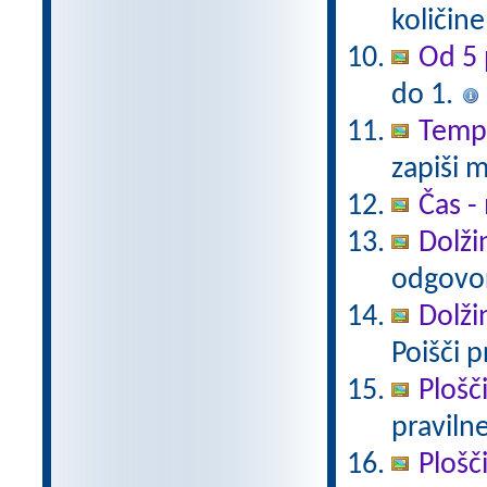
količin
Od 5 
do 1.
Tempe
zapiši 
Čas -
Dolži
odgovor
Dolži
Poišči p
Plošč
pravilne
Plošč