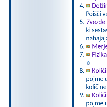
Dolži
Poišči 
Zvezde 
ki sesta
nahajaj
Merje
Fizik
Količ
pojme u
količin
Količ
pojme u