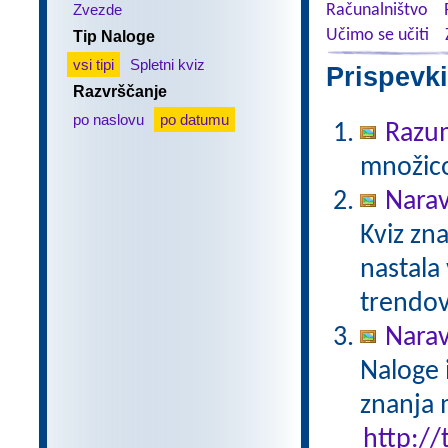
Zvezde
Računalništvo
Učimo se učiti
Tip Naloge
vsi tipi
Spletni kviz
Prispevki
Razvrščanje
po naslovu
po datumu
Razu
množico
Narav
Kviz zna
nastala
trendov
Narav
Naloge 
znanja 
http://