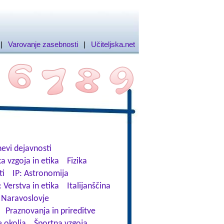
|
Varovanje zasebnosti
|
Učiteljska.net
evi dejavnosti
a vzgoja in etika
Fizika
ti
IP: Astronomija
: Verstva in etika
Italijanščina
Naravoslovje
Praznovanja in prireditve
 okolja
Športna vzgoja