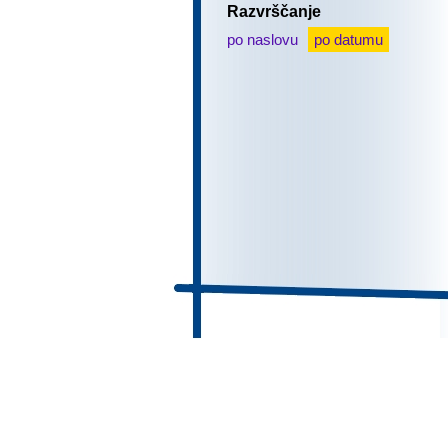
Razvrščanje
po naslovu
po datumu