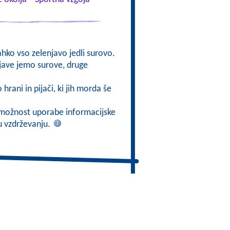
lahko vso zelenjavo jedli surovo.
njave jemo surove, druge
 hrani in pijači, ki jih morda še
ti možnost uporabe informacijske
mu vzdrževanju.