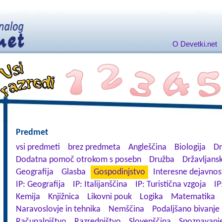
O Devetki.net
Predmet
vsi predmeti
brez predmeta
Angleščina
Biologija
Dn
Dodatna pomoč otrokom s posebn
Družba
Državljansk
Geografija
Glasba
Gospodinjstvo
Interesne dejavnos
IP: Geografija
IP: Italijanščina
IP: Turistična vzgoja
IP
Kemija
Knjižnica
Likovni pouk
Logika
Matematika
Naravoslovje in tehnika
Nemščina
Podaljšano bivanje
Računalništvo
Razredništvo
Slovenščina
Spoznavanje