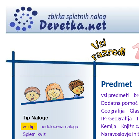
Predmet
vsi predmeti
br
Dodatna pomoč 
Geografija
Gla
Tip Naloge
IP: Geografija
I
vsi tipi
nedoločena naloga
Kemija
Knjižnic
Spletni kviz
Naravoslovje in 