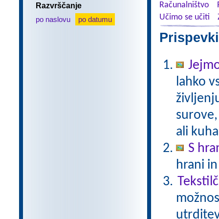
Računalništvo
Razvrščanje
Učimo se učiti
po naslovu
po datumu
Prispevki
Jejmo
lahko v
življen
surove,
ali kuh
S hra
hrani in
Tekstil
možnost
utrdite