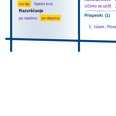
vsi tipi
Spletni kviz
Učimo se učiti
Razvrščanje
Prispevki (1)
po naslovu
po datumu
Islam
: Pov