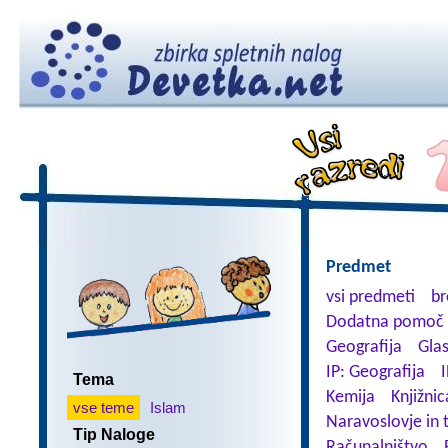
Predmet
vsi predmeti
br
Dodatna pomoč 
Geografija
Gla
IP: Geografija
I
Tema
Kemija
Knjižnic
vse teme
Islam
Naravoslovje in 
Tip Naloge
Računalništvo