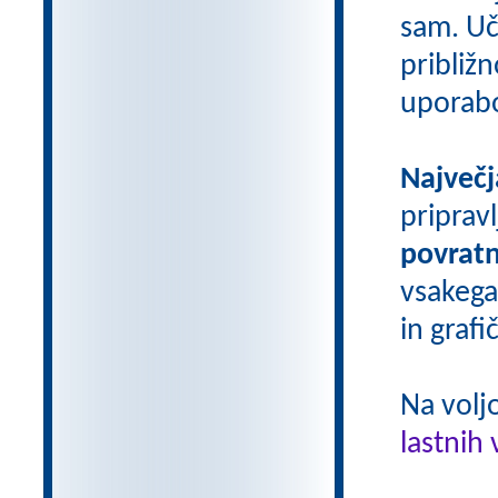
sam. Uči
približn
uporab
Največj
priprav
povratn
vsakega
in grafi
Na volj
lastnih 