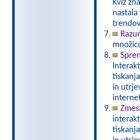
Kviz zna
nastala
trendov
Razu
množico
Spre
interak
tiskanj
in utrje
interne
Zmesi
interak
tiskanj