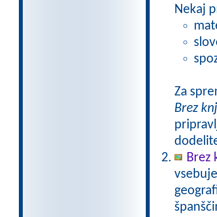
Nekaj p
mat
slov
spoz
Za spre
Brez kn
pripravl
dodelit
Brez 
vsebuje
geograf
španšči