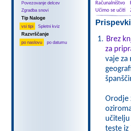
Povezovanje delcev
Računalništvo
Zgradba snovi
Učimo se učiti
Tip Naloge
Prispevki
vsi tipi
Spletni kviz
Razvrščanje
Brez kn
po naslovu
po datumu
za pripr
vaje za
geograf
španšči
Orodje 
oziroma
učitelju
teste iz