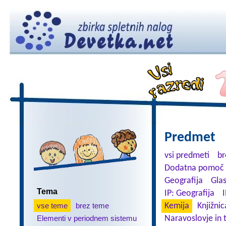
Predmet
vsi predmeti
br
Dodatna pomoč 
Geografija
Gla
Tema
IP: Geografija
I
vse teme
brez teme
Kemija
Knjižnic
Elementi v periodnem sistemu
Naravoslovje in 