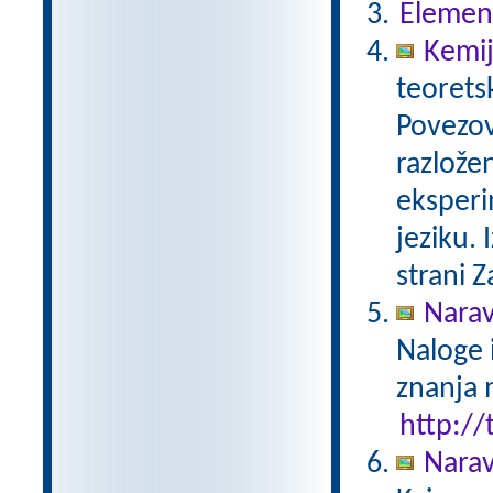
Elemen
Kemij
teorets
Povezov
razlože
eksperi
jeziku.
strani Z
Narav
Naloge 
znanja 
http://
Narav