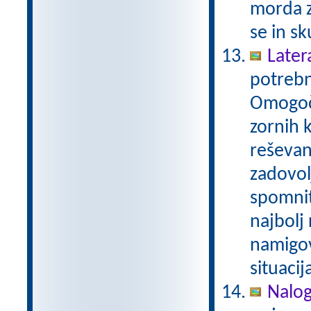
morda z
se in sk
Later
potrebn
Omogoča
zornih 
reševan
zadovol
spomnit
najbolj
namigov
situacij
Nalog