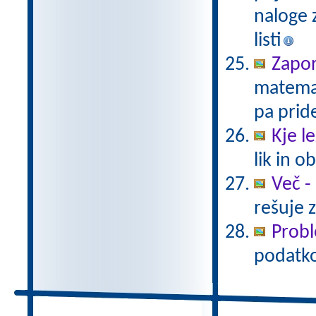
naloge z
listi
Zapo
matemat
pa prid
Kje le
lik in 
Več -
rešuje 
Probl
podatkov