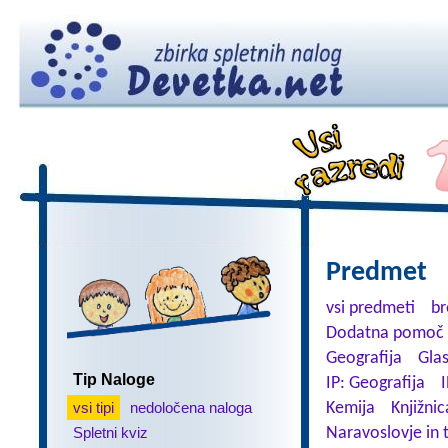
Predmet
vsi predmeti
br
Dodatna pomoč 
Geografija
Gla
Tip Naloge
IP: Geografija
I
vsi tipi
nedoločena naloga
Kemija
Knjižnic
Spletni kviz
Naravoslovje in 