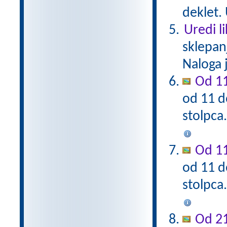
deklet. 
Uredi l
sklepan
Naloga 
Od 11
od 11 d
stolpca
Od 11
od 11 d
stolpca
Od 21