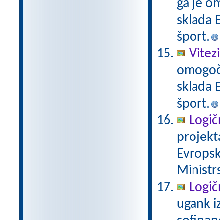
ga je o
sklada E
šport.
Vitez
omogoči
sklada E
šport.
Logič
projekt
Evropsk
Ministrs
Logič
ugank i