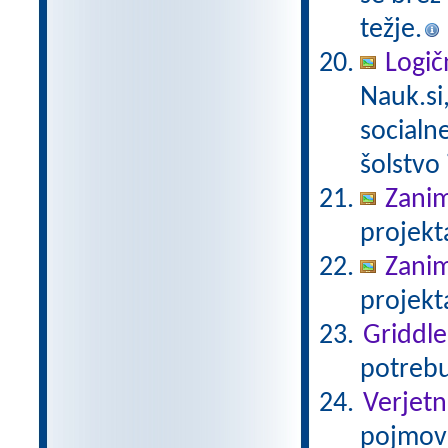
težje.
Logič
Nauk.si
socialn
šolstvo 
Zanim
projekt
Zanim
projekt
Griddle
potrebu
Verjetn
pojmov 