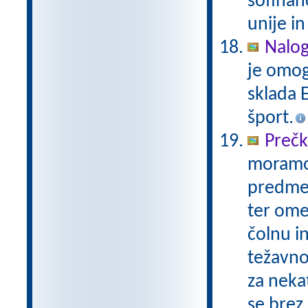
sofinan
unije in
Nalog
je omog
sklada E
šport.
Prečk
moramo n
predme
ter omej
čolnu i
težavnos
za neka
se brez 