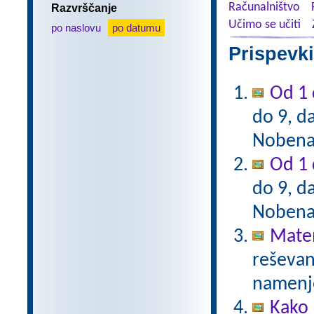
Računalništvo
Razvrščanje
Učimo se učiti
po naslovu
po datumu
Prispevki
Od 1 
do 9, da
Nobena 
Od 1 
do 9, da
Nobena 
Mate
reševanj
namenje
Kako 