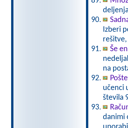
Množi
deljenja
Sadn
Izberi 
rešitve,
Še en
nedelja
na post
Pošte
učenci 
števila 
Račun
danimi 
uporabi