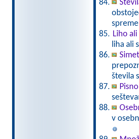
Števi
obstoje
spremen
Liho al
liha ali
Simet
prepozn
števila 
Pisno
sešteva
Osebn
v osebno