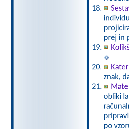
Sesta
individ
projici
prej in 
Kolik
Kater
znak, d
Mate
obliki l
računal
priprav
po vzor