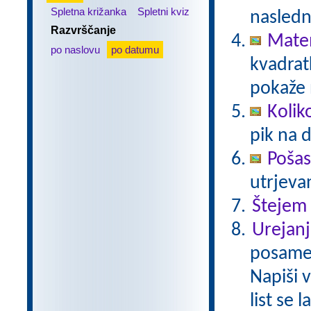
Spletna križanka
Spletni kviz
nasledn
Razvrščanje
Matem
po naslovu
po datumu
kvadratk
pokaže 
Kolik
pik na 
Pošas
utrjeva
Štejem
Urejanj
posamez
Napiši 
list se 