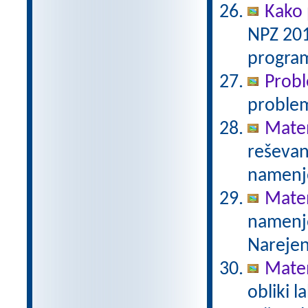
Kako 
NPZ 201
program
Prob
proble
Mate
reševanj
namenje
Mate
namenje
Narejen
Mate
obliki l