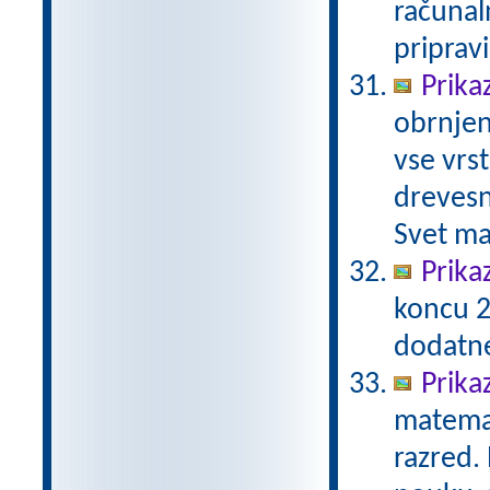
računal
priprav
Prika
obrnjen
vse vrs
drevesn
Svet ma
Prika
koncu 2
dodatn
Prika
matemat
razred.