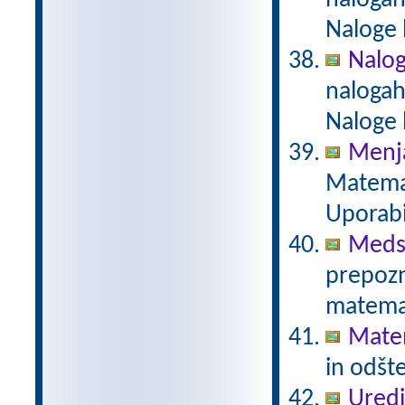
nalogah
Naloge 
Naloge
nalogah
Naloge 
Menja
Matemat
Uporabi
Meds
prepozn
matemat
Mate
in odšt
Uredi