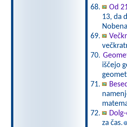
Od 21
13, da d
Nobena 
Večkr
večkratn
Geometr
iščejo 
geometr
Besed
namenje
matema
Dolg-
za čas.