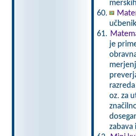
merskih
Matem
učbenik
Matemat
je prime
obravna
merjenj
preverj
razreda 
oz. za u
značilno
dosegan
zabava 