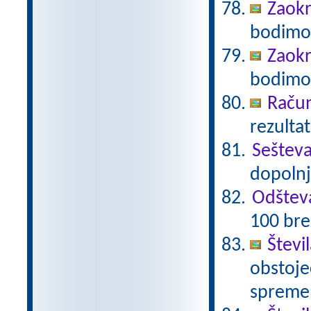
Zaokr
bodimo 
Zaokr
bodimo 
Račun
rezultat
Seštev
dopolnj
Odštev
100 bre
Števi
obstoječ
spremen