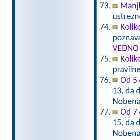
Manj
ustrezn
Kolik
poznava
VEDNO 
Kolik
praviln
Od 5 
13, da d
Nobena 
Od 7 
15, da d
Nobena 