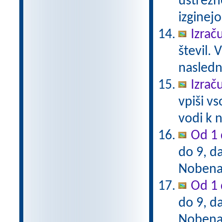
ustrezn
izginejo
Izrač
števil. 
naslednj
Izrač
vpiši vs
vodi k n
Od 1 
do 9, da
Nobena 
Od 1 
do 9, da
Nobena 