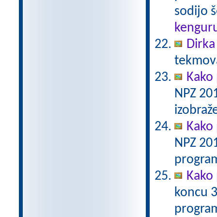
sodijo š
kengur
Dirka
tekmova
Kako 
NPZ 201
izobraž
Kako 
NPZ 201
program
Kako 
koncu 3
program