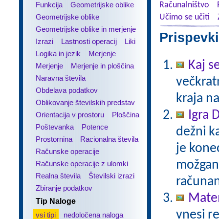
Funkcija
Geometrijske oblike
Računalništvo
Geometrijske oblike
Učimo se učiti
Geometrijske oblike in merjenje
Prispevki
Izrazi
Lastnosti operacij
Liki
Logika in jezik
Merjenje
Kaj se
Merjenje
Merjenje in ploščina
Naravna števila
večkratn
Obdelava podatkov
kraja n
Oblikovanje številskih predstav
Igra 
Orientacija v prostoru
Ploščina
Poštevanka
Potence
dežni k
Prostornina
Racionalna števila
je kone
Računske operacije
možgans
Računske operacije z ulomki
Realna števila
Številski izrazi
računan
Zbiranje podatkov
Matem
Tip Naloge
vnesi re
vsi tipi
nedoločena naloga