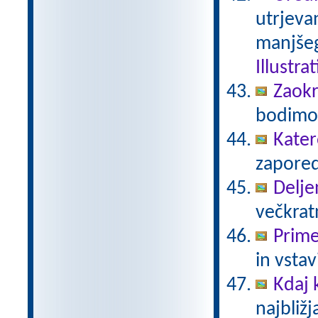
utrjeva
manjšeg
Illustra
Zaokr
bodimo 
Kater
zaporedj
Delje
večkratn
Prime
in vstav
Kdaj
najbližj