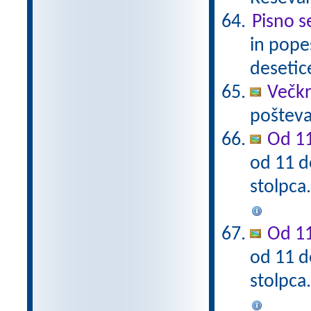
Pisno s
in pope
desetic
Večkra
pošteva
Od 11
od 11 d
stolpca
Od 11
od 11 d
stolpca