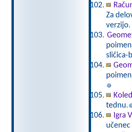
Račun
Za delo
verzijo
Geometri
poimenu
sličica-
Geomet
poimenu
Koled
tednu.
Igra V
učenec i