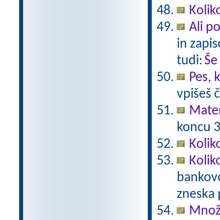
Kolik
Ali p
in zapis
tudi:
Še
Pes, 
vpišeš 
Mate
koncu 3.
Kolik
Kolik
bankovc
zneska 
Množe