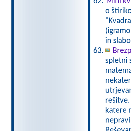
Mini kvi
o štirik
"Kvadrat
(igramo 
in slabo
Brezp
spletni
matemat
nekater
utrjeva
rešitve.
katere n
nepravil
Reševan