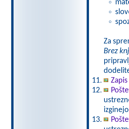
mat
slov
spoz
Za spre
Brez kn
pripravl
dodelit
Zapis
Pošte
ustrezn
izginejo
Pošte