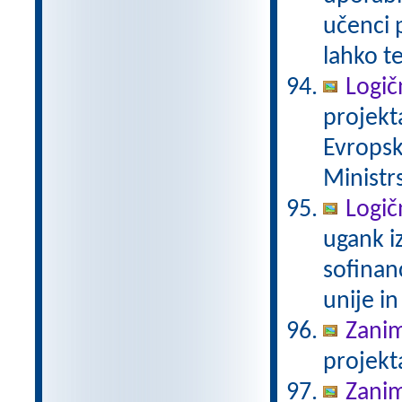
učenci 
lahko t
Logič
projekt
Evropsk
Ministrs
Logič
ugank i
sofinan
unije in
Zanim
projekt
Zanim