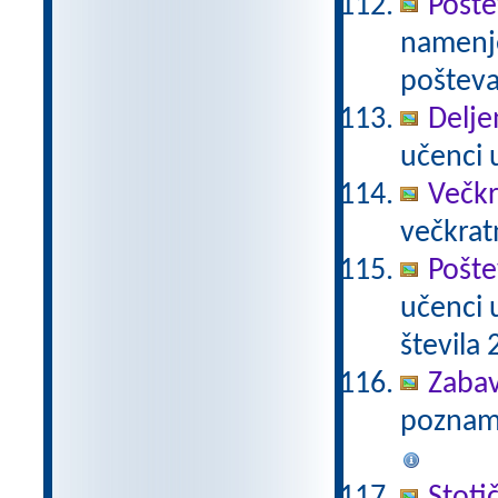
Pošte
namenje
poštevan
Delje
učenci u
Večkr
večkratn
Pošte
učenci 
števila 2
Zabav
poznamo