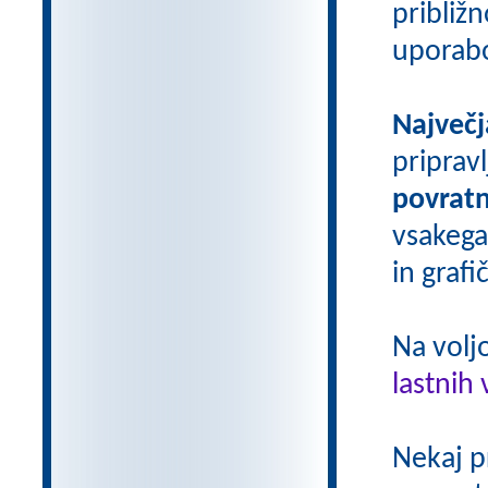
približn
uporab
Največj
priprav
povratn
vsakega
in grafi
Na volj
lastnih 
Nekaj p