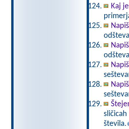
Kaj je
primerja
Napiš
odšteva
Napiš
odšteva
Napiš
sešteva
Napiš
sešteva
Šteje
sličica
števila.