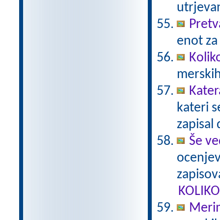
utrjeva
Pretv
enot za
Kolik
merskih
Kater
kateri 
zapisal 
Še ve
ocenjev
zapisova
KOLIKO
Merim