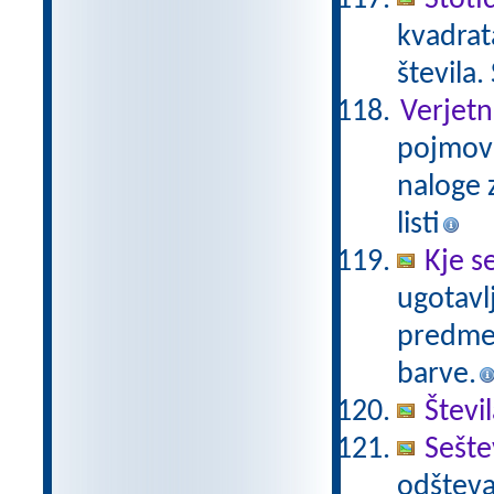
Stoti
kvadrat
števila.
Verjetn
pojmov 
naloge z
listi
Kje s
ugotavl
predmet
barve.
Števi
Sešte
odšteva