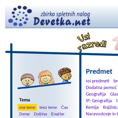
Predmet
vsi predmeti
br
Dodatna pomoč 
Geografija
Gla
Tema
IP: Geografija
I
vse teme
brez teme
Čas
Kemija
Knjižnic
Denar
Dolžina
Enačbe
Naravoslovje in 