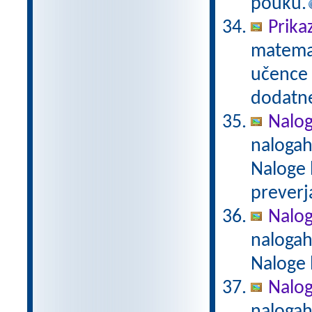
pouku.
Prika
matemat
učence 
dodatn
Nalog
nalogah
Naloge 
preverj
Nalog
nalogah
Naloge 
Naloge