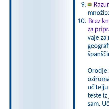
Razu
množico
Brez kn
za pripr
vaje za
geograf
španšči
Orodje 
oziroma
učitelju
teste iz
sam. Uči