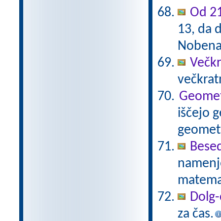
Od 21
13, da d
Nobena 
Večkr
večkratn
Geometr
iščejo 
geometr
Besed
namenje
matema
Dolg-
za čas.