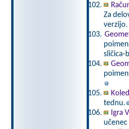
Račun
Za delo
verzijo
Geometri
poimenu
sličica-
Geomet
poimenu
Koled
tednu.
Igra V
učenec i