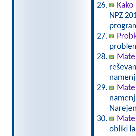
Kako 
NPZ 201
program
Prob
proble
Mate
reševanj
namenje
Mate
namenje
Narejen
Mate
obliki l