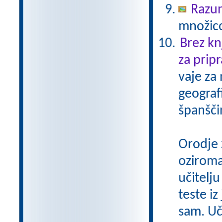
Razu
množico
Brez kn
za pripr
vaje za
geograf
španšči
Orodje 
oziroma
učitelju
teste iz
sam. Uči