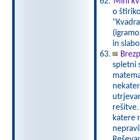
Mini kvi
o štirik
"Kvadrat
(igramo 
in slabo
Brezp
spletni
matemat
nekater
utrjeva
rešitve.
katere n
nepravil
Reševan