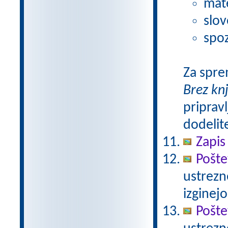
mat
slov
spoz
Za spre
Brez kn
pripravl
dodelit
Zapis
Pošte
ustrezn
izginejo
Pošte