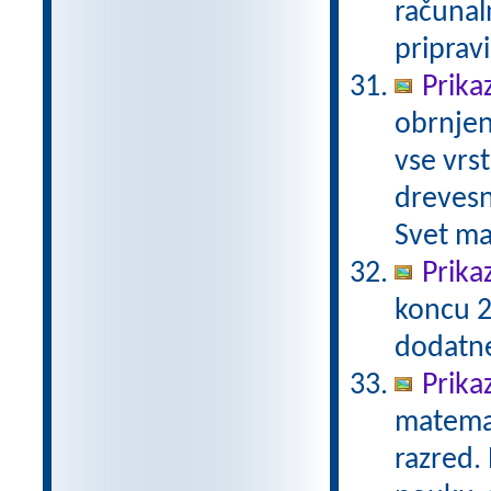
računal
priprav
Prika
obrnjen
vse vrs
drevesn
Svet ma
Prika
koncu 2
dodatn
Prika
matemat
razred.