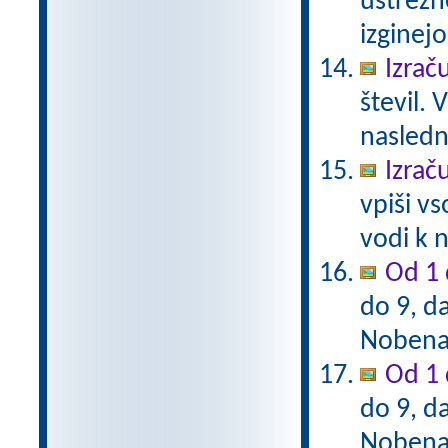
ustrezn
izginejo
Izrač
števil. 
naslednj
Izrač
vpiši vs
vodi k n
Od 1 
do 9, da
Nobena 
Od 1 
do 9, da
Nobena 