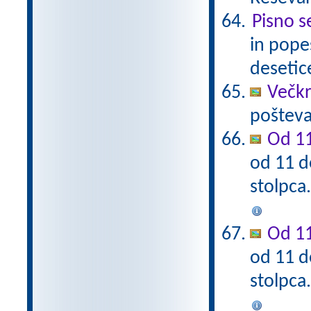
Pisno s
in pope
desetic
Večkra
pošteva
Od 11
od 11 d
stolpca
Od 11
od 11 d
stolpca