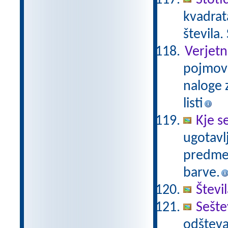
Stoti
kvadrat
števila.
Verjetn
pojmov 
naloge z
listi
Kje s
ugotavl
predmet
barve.
Števi
Sešte
odšteva