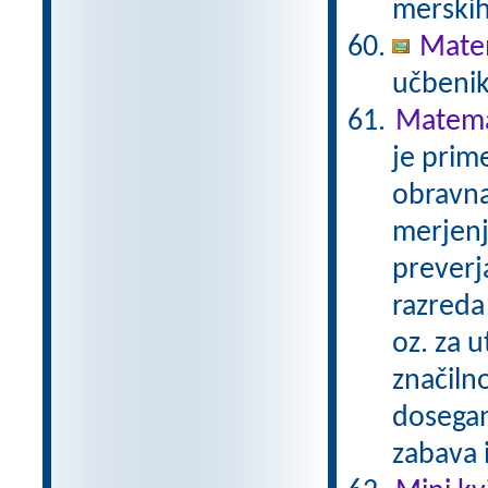
merskih
Matem
učbenik
Matemat
je prime
obravna
merjenj
preverj
razreda 
oz. za u
značilno
dosegan
zabava 