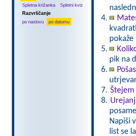
Spletna križanka
Spletni kviz
nasledn
Razvrščanje
Matem
po naslovu
po datumu
kvadratk
pokaže 
Kolik
pik na 
Pošas
utrjeva
Štejem
Urejanj
posamez
Napiši 
list se 