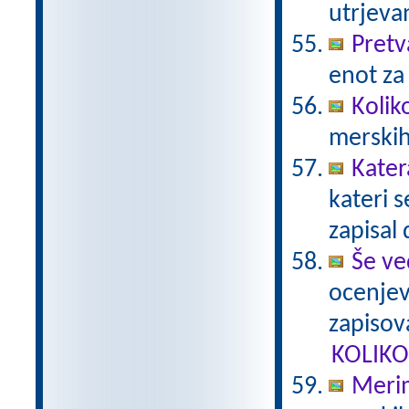
utrjeva
Pretv
enot za
Kolik
merskih
Kater
kateri 
zapisal 
Še ve
ocenjev
zapisova
KOLIKO
Merim