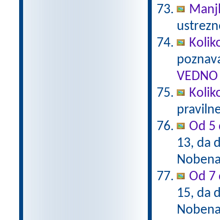
Manj
ustrezn
Kolik
poznava
VEDNO 
Kolik
praviln
Od 5 
13, da d
Nobena 
Od 7 
15, da d
Nobena 