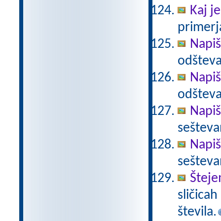
Kaj je
primerja
Napiš
odšteva
Napiš
odšteva
Napiš
sešteva
Napiš
sešteva
Šteje
sličica
števila.