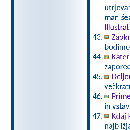
utrjeva
manjšeg
Illustra
Zaokr
bodimo 
Kater
zaporedj
Delje
večkratn
Prime
in vstav
Kdaj
najbližj