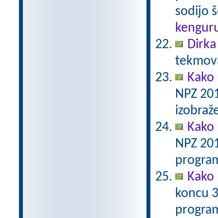
sodijo š
kengur
Dirka
tekmova
Kako 
NPZ 201
izobraž
Kako 
NPZ 201
program
Kako 
koncu 3
program