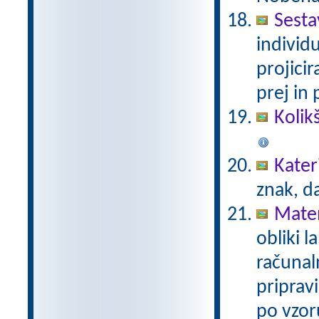
Sesta
individ
projici
prej in 
Kolik
Kater
znak, d
Mate
obliki l
računal
priprav
po vzor