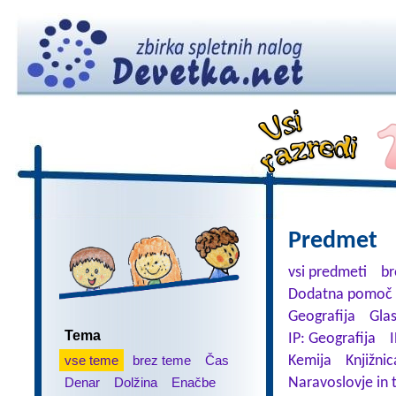
Predmet
vsi predmeti
br
Dodatna pomoč 
Geografija
Gla
Tema
IP: Geografija
I
vse teme
brez teme
Čas
Kemija
Knjižnic
Denar
Dolžina
Enačbe
Naravoslovje in 