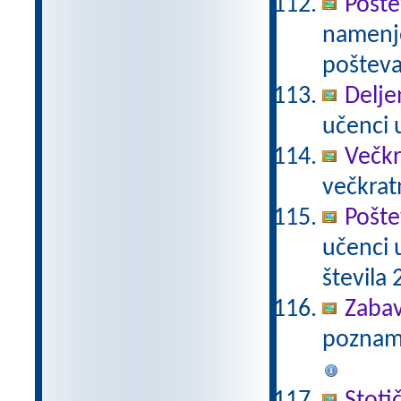
Pošte
namenje
poštevan
Delje
učenci u
Večkr
večkratn
Pošte
učenci 
števila 2
Zabav
poznamo