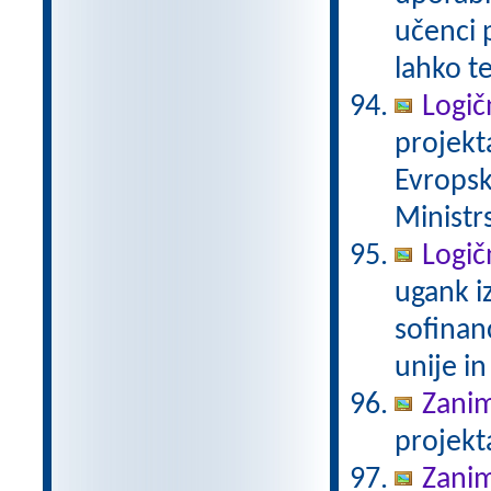
učenci 
lahko t
Logič
projekt
Evropsk
Ministrs
Logič
ugank i
sofinan
unije in
Zanim
projekt
Zanim