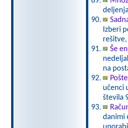
Množi
deljenja
Sadn
Izberi 
rešitve,
Še en
nedelja
na post
Pošte
učenci 
števila 
Račun
danimi 
uporabi