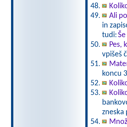
Kolik
Ali p
in zapis
tudi:
Še
Pes, 
vpišeš 
Mate
koncu 3.
Kolik
Kolik
bankovc
zneska 
Množe