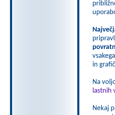
približn
uporab
Največj
priprav
povratn
vsakega
in grafi
Na volj
lastnih 
Nekaj p