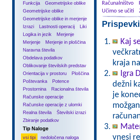
Funkcija
Geometrijske oblike
Računalništvo
Geometrijske oblike
Učimo se učiti
Geometrijske oblike in merjenje
Prispevki
Izrazi
Lastnosti operacij
Liki
Logika in jezik
Merjenje
Kaj se
Merjenje
Merjenje in ploščina
Naravna števila
večkratn
Obdelava podatkov
kraja n
Oblikovanje številskih predstav
Igra 
Orientacija v prostoru
Ploščina
Poštevanka
Potence
dežni k
Prostornina
Racionalna števila
je kone
Računske operacije
možgans
Računske operacije z ulomki
Realna števila
Številski izrazi
računan
Zbiranje podatkov
Matem
Tip Naloge
vnesi re
vsi tipi
nedoločena naloga