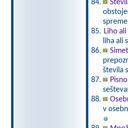
Števi
obstoje
spremen
Liho al
liha ali
Simet
prepozn
števila 
Pisno
sešteva
Osebn
v osebno