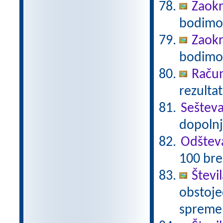
Zaokr
bodimo 
Zaokr
bodimo 
Račun
rezultat
Seštev
dopolnj
Odštev
100 bre
Števi
obstoječ
spremen