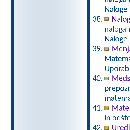
nalogah
Naloge 
Naloge
nalogah
Naloge 
Menja
Matemat
Uporabi
Meds
prepozn
matemat
Mate
in odšt
Uredi