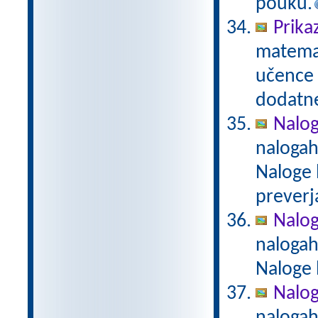
pouku.
Prika
matemat
učence 
dodatn
Nalog
nalogah
Naloge 
preverj
Nalog
nalogah
Naloge 
Naloge