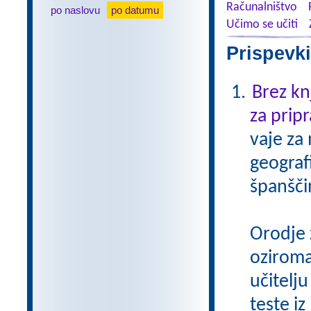
Računalništvo
po naslovu
po datumu
Učimo se učiti
Prispevki
Brez kn
za pripr
vaje za
geograf
španšči
Orodje 
oziroma
učitelju
teste iz