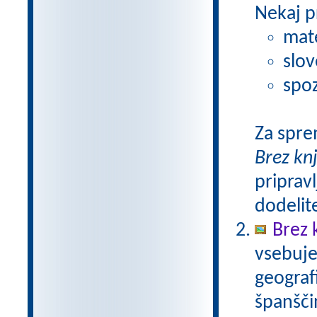
Nekaj p
mat
slov
spoz
Za spre
Brez kn
pripravl
dodelit
Brez 
vsebuje
geograf
španšči