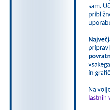
sam. Uči
približn
uporab
Največj
priprav
povratn
vsakega
in grafi
Na volj
lastnih 