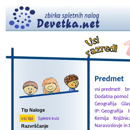
Predmet
vsi predmeti
br
Dodatna pomoč 
Geografija
Gla
Tip Naloge
IP: Geografija
I
vsi tipi
Spletni kviz
Kemija
Knjižnic
Naravoslovje in 
Razvrščanje