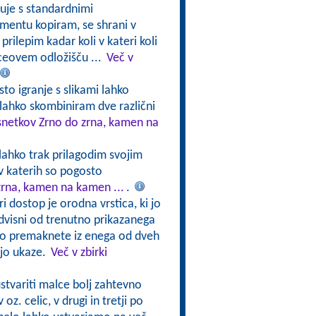
luje s standardnimi
kumentu kopiram, se shrani v
rilepim kadar koli v kateri koli
ceovem odložišču ...
Več v
sto igranje s slikami lahko
lahko skombiniram dve različni
osnetkov Zrno do zrna, kamen na
 lahko trak prilagodim svojim
v katerih so pogosto
zrna, kamen na kamen ...
.
ri dostop je orodna vrstica, ki jo
odvisni od trenutno prikazanega
hko premaknete iz enega od dveh
ajo ukaze.
Več v zbirki
stvariti malce bolj zahtevno
 oz. celic, v drugi in tretji po