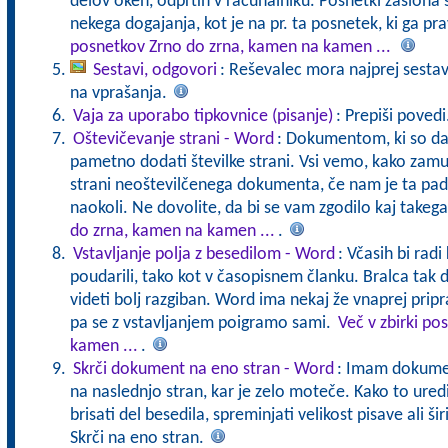
delov oken, odprtih v računalniku. Posnetki zaslona s
nekega dogajanja, kot je na pr. ta posnetek, ki ga pr
posnetkov Zrno do zrna, kamen na kamen ...
Sestavi, odgovori
: Reševalec mora najprej sestavi
na vprašanja.
Vaja za uporabo tipkovnice (pisanje)
: Prepiši povedi
Oštevičevanje strani - Word
: Dokumentom, ki so dalj
pametno dodati številke strani. Vsi vemo, kako zam
strani neoštevilčenega dokumenta, če nam je ta padel
naokoli. Ne dovolite, da bi se vam zgodilo kaj takeg
do zrna, kamen na kamen ...
.
Vstavljanje polja z besedilom - Word
: Včasih bi rad
poudarili, tako kot v časopisnem članku. Bralca tak
videti bolj razgiban. Word ima nekaj že vnaprej pripr
pa se z vstavljanjem poigramo sami.
Več v zbirki p
kamen ...
.
Skrči dokument na eno stran - Word
: Imam dokumen
na naslednjo stran, kar je zelo moteče. Kako to uredi
brisati del besedila, spreminjati velikost pisave ali š
Skrči na eno stran.