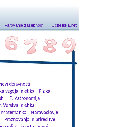
|
Varovanje zasebnosti
|
Učiteljska.net
nevi dejavnosti
ka vzgoja in etika
Fizika
ti
IP: Astronomija
P: Verstva in etika
Matematika
Naravoslovje
Praznovanja in prireditve
e okolja
Športna vzgoja