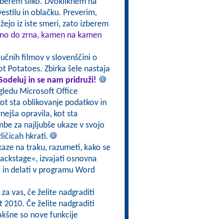
Izberem sliko. Dvokliknem na
estilu in oblačku. Preverim,
ažejo iz iste smeri, zato izberem
Zrno do zrna, kamen na kamen
oučnih filmov v slovenščini o
t Potatoes. Zbirka šele nastaja
Sodeluj in se nam pridruži!
pogledu Microsoft Office
ot sta oblikovanje podatkov in
nejša opravila, kot sta
mbe za najljubše ukaze v svojo
ličicah hkrati.
e ukaze na traku, razumeti, kako se
Backstage«, izvajati osnovna
e, in delati v programu Word
 za vas, če želite nadgraditi
 2010. Če želite nadgraditi
kakšne so nove funkcije