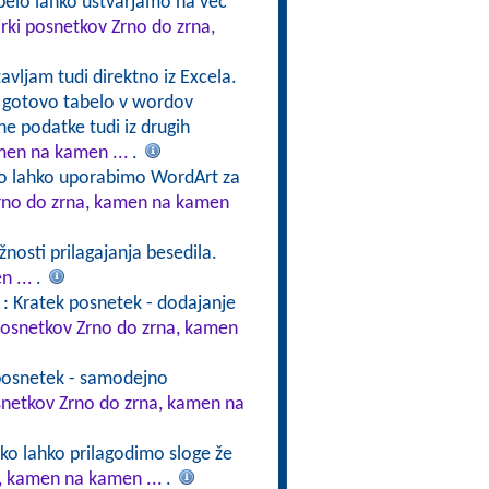
abelo lahko ustvarjamo na več
irki posnetkov Zrno do zrna,
tavljam tudi direktno iz Excela.
e gotovo tabelo v wordov
ne podatke tudi iz drugih
men na kamen ...
.
ko lahko uporabimo WordArt za
Zrno do zrna, kamen na kamen
nosti prilagajanja besedila.
n ...
.
: Kratek posnetek - dodajanje
 posnetkov Zrno do zrna, kamen
 posnetek - samodejno
osnetkov Zrno do zrna, kamen na
ko lahko prilagodimo sloge že
a, kamen na kamen ...
.