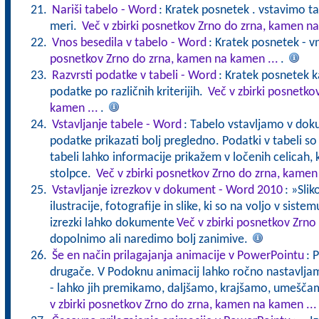
Nariši tabelo - Word
: Kratek posnetek . vstavimo t
meri.
Več v zbirki posnetkov Zrno do zrna, kamen na
Vnos besedila v tabelo - Word
: Kratek posnetek - v
posnetkov Zrno do zrna, kamen na kamen ...
.
Razvrsti podatke v tabeli - Word
: Kratek posnetek 
podatke po različnih kriterijih.
Več v zbirki posnetko
kamen ...
.
Vstavljanje tabele - Word
: Tabelo vstavljamo v dok
podatke prikazati bolj pregledno. Podatki v tabeli so 
tabeli lahko informacije prikažem v ločenih celicah, k
stolpce.
Več v zbirki posnetkov Zrno do zrna, kamen
Vstavljanje izrezkov v dokument - Word 2010
: »Slik
ilustracije, fotografije in slike, ki so na voljo v sist
izrezki lahko dokumente
Več v zbirki posnetkov Zrno
dopolnimo ali naredimo bolj zanimive.
Še en način prilagajanja animacije v PowerPointu
: 
drugače. V Podoknu animacij lahko ročno nastavljam
- lahko jih premikamo, daljšamo, krajšamo, umešča
v zbirki posnetkov Zrno do zrna, kamen na kamen ...