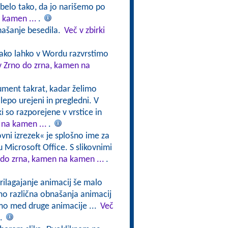
abelo tako, da jo narišemo po
 kamen ...
.
našanje besedila.
Več v zbirki
kako lahko v Wordu razvrstimo
v Zrno do zrna, kamen na
ument takrat, kadar želimo
lepo urejeni in pregledni. V
i so razporejene v vrstice in
 na kamen ...
.
ovni izrezek« je splošno ime za
emu Microsoft Office. S slikovnimi
 do zrna, kamen na kamen ...
.
Prilagajanje animacij še malo
o različna obnašanja animacij
mo med druge animacije ...
Več
.