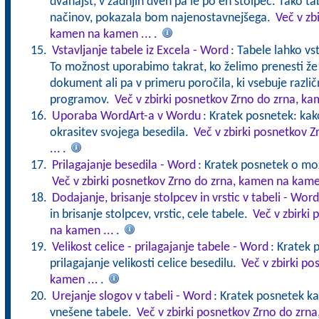
dvanajst, v zadnjih dveh pa le po en stolpec. Tako t
načinov, pokazala bom najenostavnejšega.
Več v zb
kamen na kamen ...
.
Vstavljanje tabele iz Excela - Word
: Tabele lahko vs
To možnost uporabimo takrat, ko želimo prenesti ž
dokument ali pa v primeru poročila, ki vsebuje različ
programov.
Več v zbirki posnetkov Zrno do zrna, ka
Uporaba WordArt-a v Wordu
: Kratek posnetek: ka
okrasitev svojega besedila.
Več v zbirki posnetkov 
...
.
Prilagajanje besedila - Word
: Kratek posnetek o mož
Več v zbirki posnetkov Zrno do zrna, kamen na kame
Dodajanje, brisanje stolpcev in vrstic v tabeli - Word
in brisanje stolpcev, vrstic, cele tabele.
Več v zbirki
na kamen ...
.
Velikost celice - prilagajanje tabele - Word
: Kratek
prilagajanje velikosti celice besedilu.
Več v zbirki p
kamen ...
.
Urejanje slogov v tabeli - Word
: Kratek posnetek ka
vnešene tabele.
Več v zbirki posnetkov Zrno do zrn