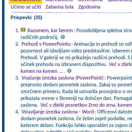
Učimo se učiti
Zabavna šola
Zgodovina
Prispevki (35)
Razumem, kar berem
: Posodobljena spletna stra
različnih področij.
Prehodi v PowerPointu
: Animacije in prehodi so od
pozornost ali izboljšam videz predstavitve. Izberem 
Prehodi. V galeriji se mi prikažejo različni prehodi. S
učinek prehoda na izbranem diapozitivu.
Več v zbir
kamen na kamen ...
.
Vnašanje izrezka zaslona (PowerPoint)
: Powerpointo
preprosto dodam posnetek zaslona. Zakaj so posnetk
vzorčnem primeru. Rada bi ustvarila prosojnico o v
prikazala vreme v Sloveniji na določen dan. Pomaga
zaslona.
Več v zbirki posnetkov Zrno do zrna, kamen
Vstavljanje izrezka zaslona - Word
: Officeovi datote
dodam posnetek zaslona, če želim zajeti podatke, ne
katerem delam. Funkcijo lahko uporabim za zajem s