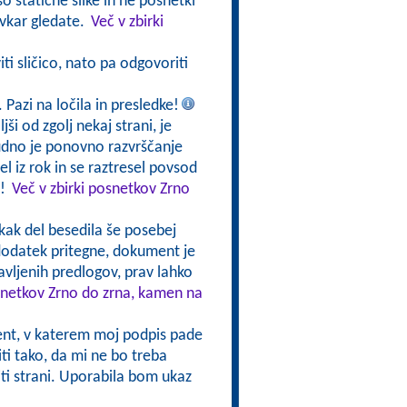
o statične slike in ne posnetki
avkar gledate.
Več v zbirki
ti sličico, nato pa odgovoriti
. Pazi na ločila in presledke!
ši od zgolj nekaj strani, je
udno je ponovno razvrščanje
 iz rok in se raztresel povsod
a!
Več v zbirki posnetkov Zrno
i kak del besedila še posebej
 dodatek pritegne, dokument je
avljenih predlogov, prav lahko
osnetkov Zrno do zrna, kamen na
t, v katerem moj podpis pade
ti tako, da mi ne bo treba
iriti strani. Uporabila bom ukaz