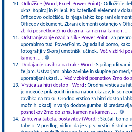
Odložišče (Word, Excel, Power Point)
: Odložišče de
ukazi Kopiraj in Prilepi. Ko katerikoli elelemnt v do
Officeovo odložišče. Iz njega lahko kopirani element p
Officeov dokument. Zbrani elementi ostanejo v Offi
zbirki posnetkov Zrno do zrna, kamen na kamen ...
.
Odstranjevanje ozadja slik - Power Point
: Za prepro
uporabimo tudi PowerPoint. Ogledali si bomo, kako 
fotografiji v Skoraj umetniški učinek.
Več v zbirki p
kamen ...
.
Dodajanje zavihka na trak - Word
: S prilagoditvami
željam. Ustvarjam lahko zavihke in skupine po meri, 
uporabljeni ukazi ...
Več v zbirki posnetkov Zrno do 
Vrstica za hitri dostop - Word
: Orodna vrstica za hit
je mogoče prilagoditi in ima nabor ukazov, ki so ne
zavihka na traku. Orodno vrstico za hitri dostop la
možnih lokacij in vanjo dodate gumbe, ki predstavlj
posnetkov Zrno do zrna, kamen na kamen ...
.
Zahtevna tabela, postavitev (Word)
: Skušali bomo u
tabelo. V predlogi vidim, da je v prvi vrstici 6 stolpcev