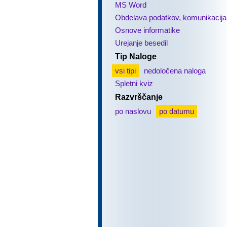
MS Word
Obdelava podatkov, komunikacija
Osnove informatike
Urejanje besedil
Tip Naloge
vsi tipi
nedoločena naloga
Spletni kviz
Razvrščanje
po naslovu
po datumu