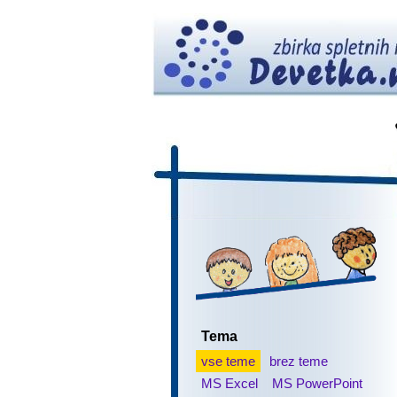
Tema
vse teme
brez teme
MS Excel
MS PowerPoint