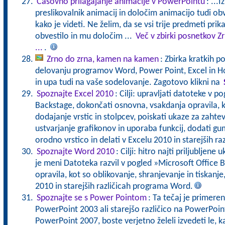
Časovno prilagajanje animacije v PowerPointu
: ...
preslikovalnik animacij in določim animacijo tudi obv
kako je videti. Ne želim, da se vsi trije predmeti prik
obvestilo in mu določim ...
Več v zbirki posnetkov 
...
.
Zrno do zrna, kamen na kamen
: Zbirka kratkih p
delovanju programov Word, Power Point, Excel in Ho
in upa tudi na vaše sodelovanje. Zagotovo klikni na
Spoznajte Excel 2010
: Cilji: upravljati datoteke v 
Backstage, dokončati osnovna, vsakdanja opravila, k
dodajanje vrstic in stolpcev, poiskati ukaze za zahtev
ustvarjanje grafikonov in uporaba funkcij, dodati gu
orodno vrstico in delati v Excelu 2010 in starejših raz
Spoznajte Word 2010
: Cilji: hitro najti priljubljen
je meni Datoteka razvil v pogled »Microsoft Office 
opravila, kot so oblikovanje, shranjevanje in tiskanj
2010 in starejših različicah programa Word.
Spoznajte se s Power Pointom
: Ta tečaj je primeren
PowerPoint 2003 ali starejšo različico na PowerPoint
PowerPoint 2007, boste verjetno želeli izvedeti le, 