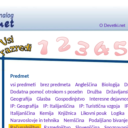
O Devetki.net
Predmet
vsi predmeti
brez predmeta
Angleščina
Biologija
D
Dodatna pomoč otrokom s posebn
Družba
Državljans
Geografija
Glasba
Gospodinjstvo
Interesne dejavnos
IP: Geografija
IP: Italijanščina
IP: Turistična vzgoja
I
Italijanščina
Kemija
Knjižnica
Likovni pouk
Logika
Naravoslovje in tehnika
Nemščina
Podaljšano bivanje
Računalništvo
Razredništvo
Slovenščina
Spoznavanj