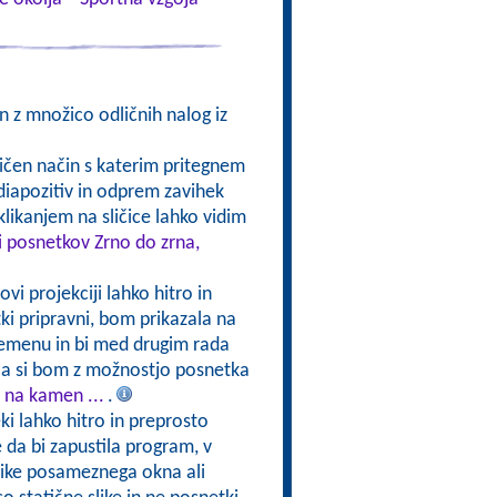
n z množico odličnih nalog iz
ličen način s katerim pritegnem
diapozitiv in odprem zavihek
 klikanjem na sličice lahko vidim
ki posnetkov Zrno do zrna,
vi projekciji lahko hitro in
i pripravni, bom prikazala na
remenu in bi med drugim rada
la si bom z možnostjo posnetka
 na kamen ...
.
ki lahko hitro in preprosto
 da bi zapustila program, v
like posameznega okna ali