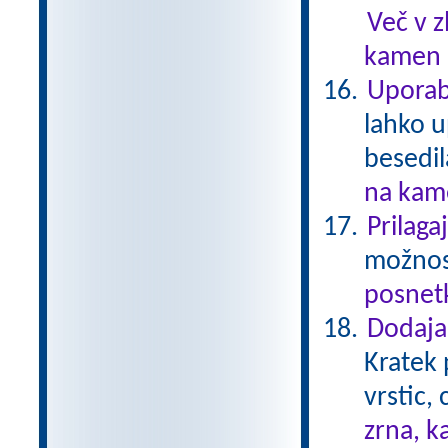
Več v 
kamen .
Uporab
lahko u
besedil
na kame
Prilaga
možnost
posnetk
Dodajan
Kratek 
vrstic,
zrna, k