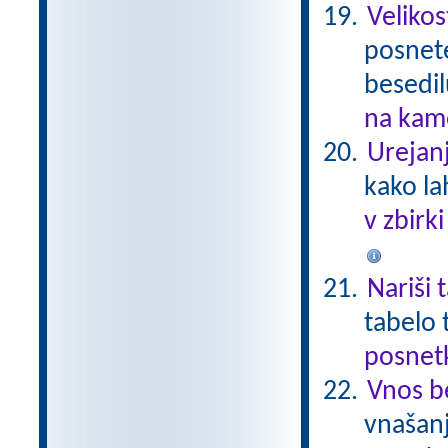
Velikos
posnete
besedi
na kame
Urejanj
kako la
v zbirk
Nariši 
tabelo 
posnetk
Vnos b
vnašanj