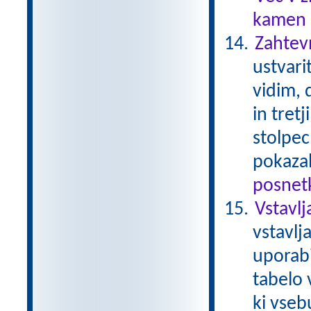
kamen .
Zahtev
ustvari
vidim, d
in tret
stolpec
pokaza
posnetk
Vstavlj
vstavlj
uporabi
tabelo 
ki vseb