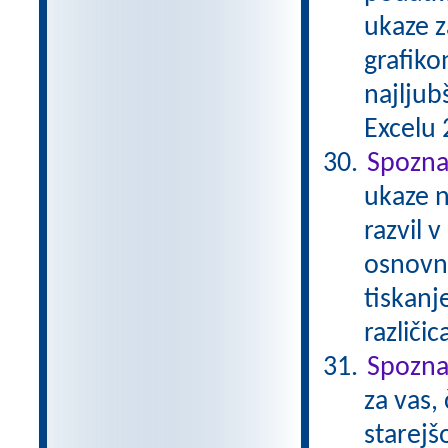
ukaze z
grafiko
najljub
Excelu 2
Spozna
ukaze n
razvil 
osnovna
tiskanj
različi
Spozna
za vas,
starejš