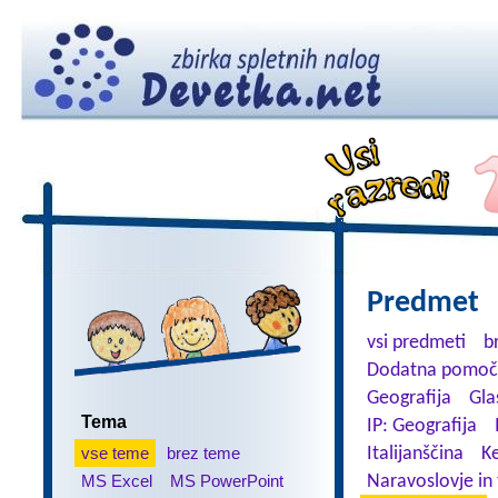
Predmet
vsi predmeti
b
Dodatna pomoč
Geografija
Gla
Tema
IP: Geografija
vse teme
brez teme
Italijanščina
K
MS Excel
MS PowerPoint
Naravoslovje in