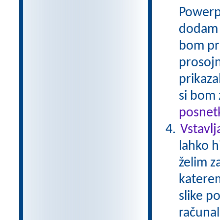
Powerpo
dodam p
bom pri
prosoj
prikaza
si bom 
posnetk
Vstavlj
lahko h
želim z
katere
slike p
računal