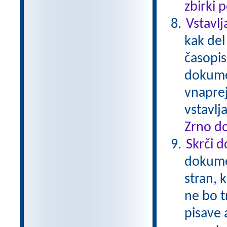
zbirki 
Vstavlj
kak del
časopis
dokumen
vnaprej
vstavl
Zrno do
Skrči 
dokume
stran, 
ne bo t
pisave 