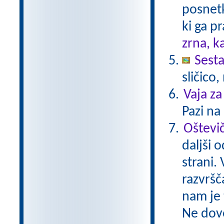
posnetk
ki ga p
zrna, k
Sesta
sličico
Vaja za
Pazi na 
Oštevi
daljši 
strani.
razvršč
nam je 
Ne dovo