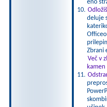
eno str
Odložiš
deluje 
katerik
Officeo
prilepi
Zbrani 
Več v 
kamen .
Odstran
prepros
PowerPo
skombin