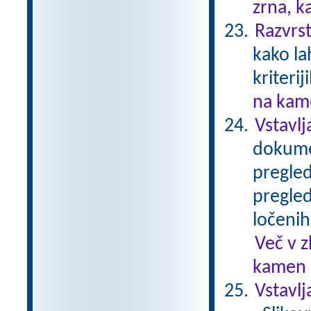
zrna, k
Razvrst
kako la
kriterij
na kame
Vstavlj
dokumen
pregled
pregled
ločenih
Več v 
kamen .
Vstavl