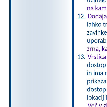
učinek
na kame
Dodaja
lahko t
zavihke
uporabl
zrna, k
Vrstica
dostop 
in ima 
prikaza
dostop
lokacij
Več v 