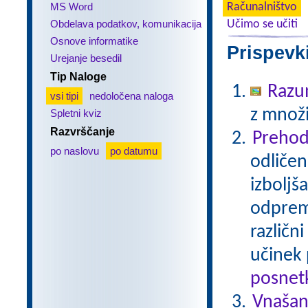
MS Word
Računalništvo
Obdelava podatkov, komunikacija
Učimo se učiti
Osnove informatike
Prispevk
Urejanje besedil
Tip Naloge
Razu
vsi tipi
nedoločena naloga
z množi
Spletni kviz
Razvrščanje
Prehod
po naslovu
po datumu
odličen
izboljš
odprem 
različn
učinek 
posnetk
Vnašan