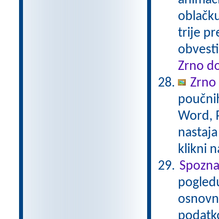
animaci
oblačku
trije p
obvesti
Zrno do
Zrno
poučnih
Word, P
nastaja
klikni 
Spozna
pogledu
osnovna
podatko