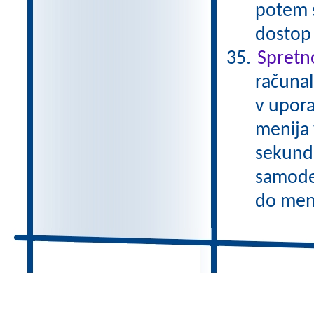
potem 
dostop
Spretn
računal
v upora
menija 
sekund
samode
do meni