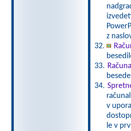
nadgrad
izvedet
PowerP
z nasl
Raču
besedil
Računal
besede 
Spretn
računal
v upora
dostop
le v pr