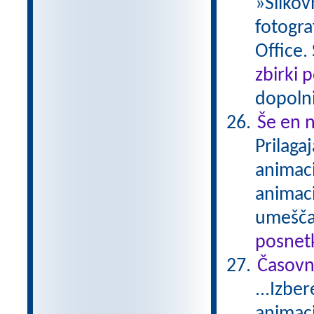
»Slikov
fotogra
Office.
zbirki 
dopolni
Še en n
Prilaga
animaci
animaci
umešča
posnetk
Časovn
...Izbe