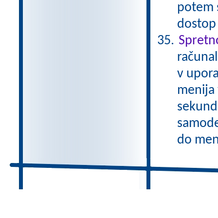
potem 
dostop
Spretn
računal
v upora
menija 
sekund
samode
do meni