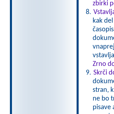
zbirki 
Vstavlj
kak del
časopis
dokumen
vnaprej
vstavl
Zrno do
Skrči 
dokume
stran, 
ne bo t
pisave 