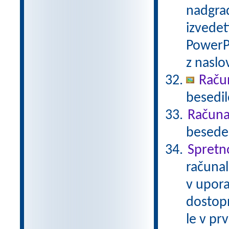
nadgrad
izvedet
PowerP
z nasl
Raču
besedil
Računal
besede 
Spretn
računal
v upora
dostop
le v pr