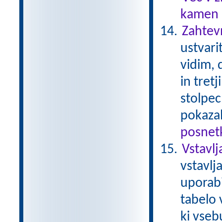
kamen .
Zahtev
ustvari
vidim, d
in tret
stolpec
pokaza
posnetk
Vstavlj
vstavlj
uporabi
tabelo 
ki vseb