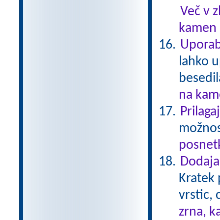
Več v 
kamen .
Uporab
lahko u
besedil
na kame
Prilaga
možnost
posnetk
Dodajan
Kratek 
vrstic,
zrna, k