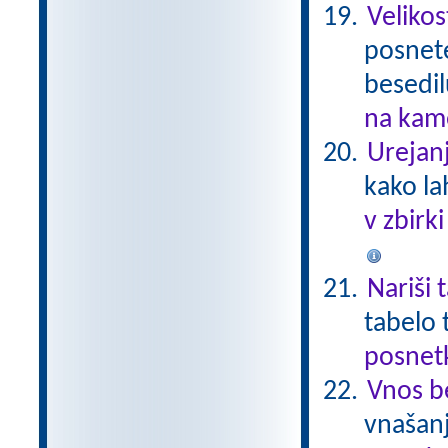
Velikos
posnete
besedi
na kame
Urejanj
kako la
v zbirk
Nariši 
tabelo 
posnetk
Vnos b
vnašanj