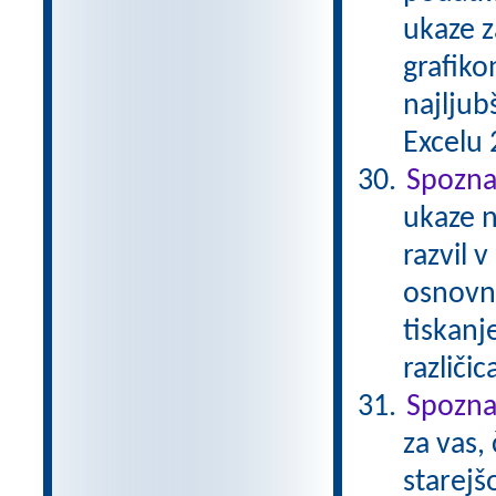
ukaze z
grafiko
najljub
Excelu 2
Spozna
ukaze n
razvil 
osnovna
tiskanj
različi
Spozna
za vas,
starejš