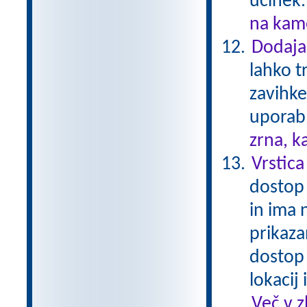
učinek
na kame
Dodaja
lahko t
zavihke
uporabl
zrna, k
Vrstica
dostop 
in ima 
prikaza
dostop
lokacij
Več v 