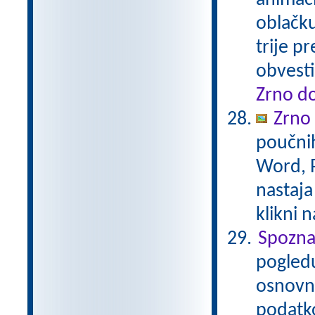
animaci
oblačku
trije p
obvesti
Zrno do
Zrno
poučnih
Word, P
nastaja
klikni 
Spozna
pogledu
osnovna
podatko