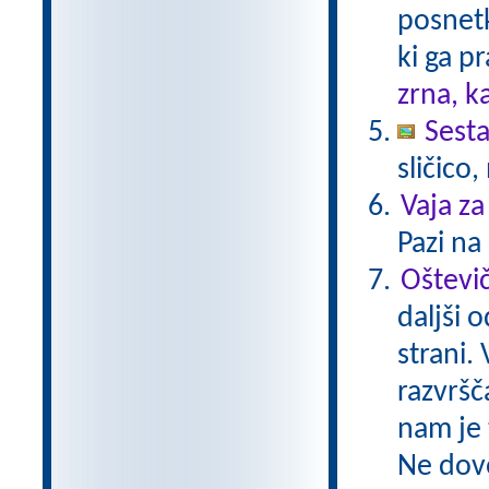
posnetk
ki ga p
zrna, k
Sesta
sličico
Vaja za
Pazi na 
Oštevi
daljši 
strani.
razvršč
nam je 
Ne dovo