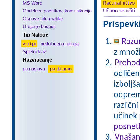
MS Word
Računalništvo
Obdelava podatkov, komunikacija
Učimo se učiti
Osnove informatike
Prispevk
Urejanje besedil
Tip Naloge
Razu
vsi tipi
nedoločena naloga
z množi
Spletni kviz
Razvrščanje
Prehod
po naslovu
po datumu
odličen
izboljš
odprem 
različn
učinek 
posnetk
Vnašan