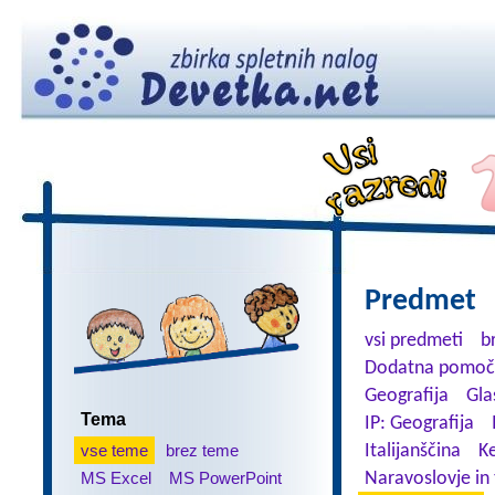
Predmet
vsi predmeti
b
Dodatna pomoč
Geografija
Gla
Tema
IP: Geografija
vse teme
brez teme
Italijanščina
K
MS Excel
MS PowerPoint
Naravoslovje in