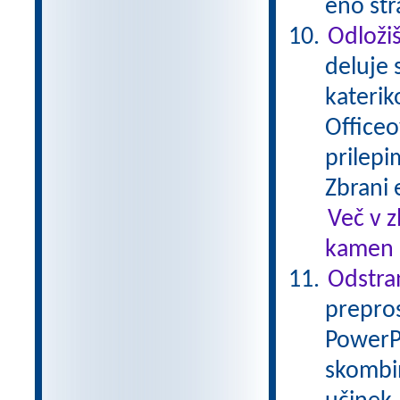
eno str
Odložiš
deluje 
katerik
Officeo
prilepi
Zbrani 
Več v 
kamen .
Odstran
prepros
PowerPo
skombin