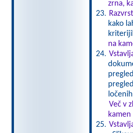
zrna, k
Razvrst
kako la
kriterij
na kame
Vstavlj
dokumen
pregled
pregled
ločenih
Več v 
kamen .
Vstavl