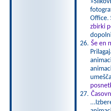
»Slikov
fotogra
Office.
zbirki 
dopolni
Še en n
Prilaga
animaci
animaci
umešča
posnetk
Časovn
...Izbe