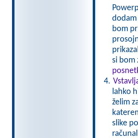
Powerpo
dodam p
bom pri
prosoj
prikaza
si bom 
posnetk
Vstavlj
lahko h
želim z
katere
slike p
računal