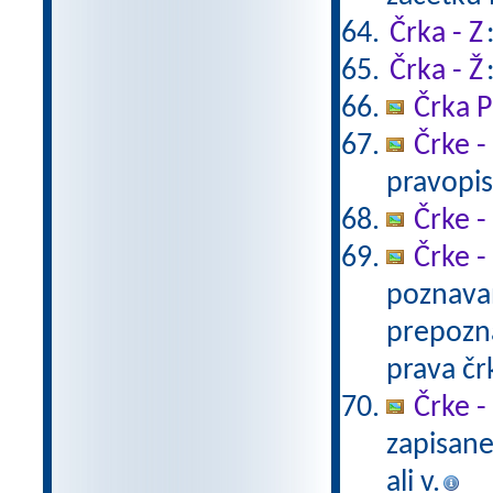
Črka - Z
Črka - Ž
Črka P
Črke -
pravopis
Črke - 
Črke -
poznavan
prepozna
prava čr
Črke -
zapisane
ali v.