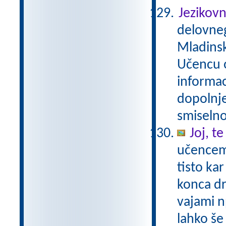
Jezikovn
delovneg
Mladinsk
Učencu o
informac
dopolnje
smiselno
Joj, t
učencem 
tisto ka
konca dr
vajami n
lahko še