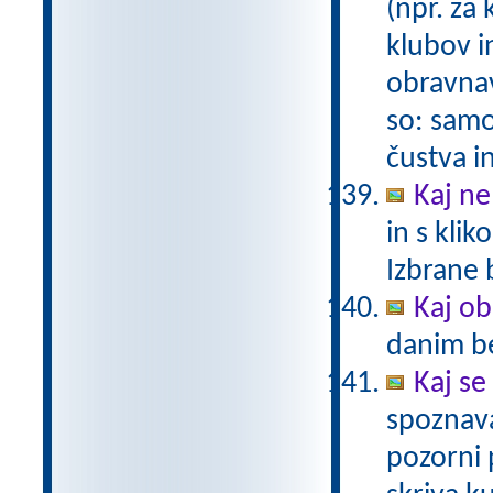
(npr. za 
klubov i
obravnav
so: samo
čustva i
Kaj ne
in s kli
Izbrane 
Kaj ob
danim b
Kaj se
spoznava
pozorni 