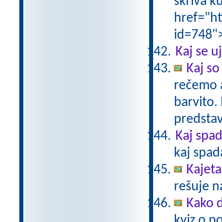
skriva k
href="ht
id=748"
Kaj se 
Kaj so
rečemo 
barvito.
predstavi
Kaj spa
kaj spad
Kajet
rešuje n
Kako 
kviz o p