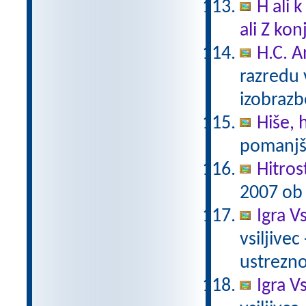
H ali 
ali Z ko
H.C. A
razredu 
izobraz
Hiše, 
pomanjš
Hitros
2007 ob 
Igra Vs
vsiljivec
ustrezno 
Igra Vs