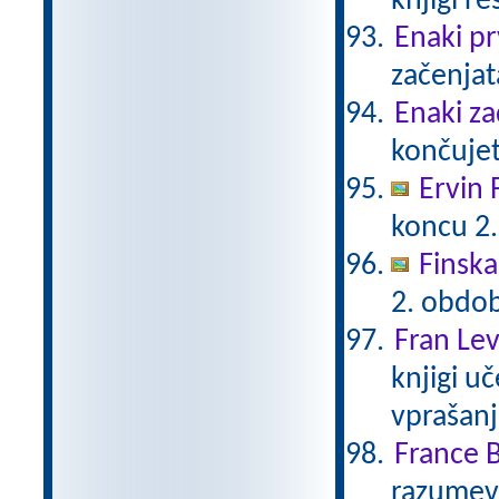
knjigi re
Enaki pr
začenjata
Enaki za
končujeta
Ervin 
koncu 2.
Finska
2. obdob
Fran Lev
knjigi u
vprašanj
France B
razumeva