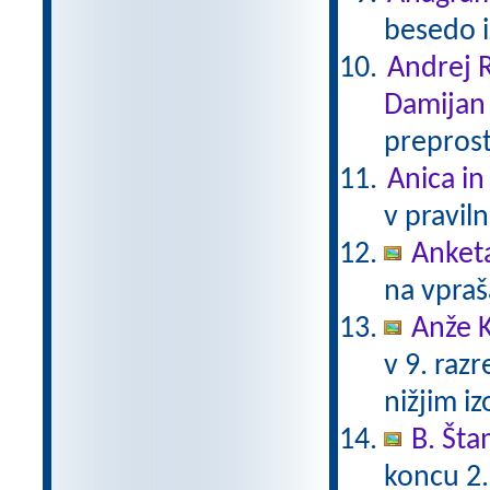
besedo i
Andrej R
Damijan
preprost
Anica in
v pravil
Anket
na vpraš
Anže K
v 9. raz
nižjim i
B. Št
koncu 2.