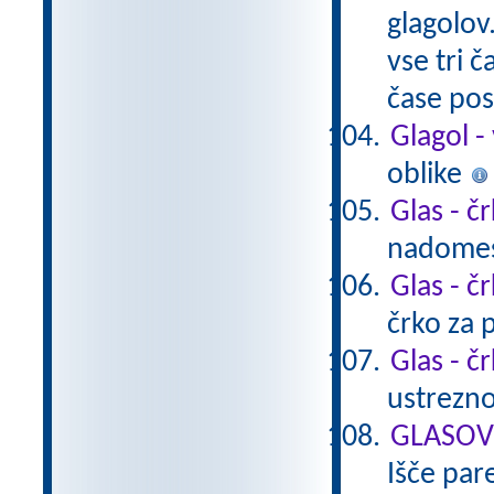
glagolov.
vse tri č
čase po
Glagol -
oblike
Glas - č
nadomesti
Glas - č
črko za p
Glas - č
ustrezno
GLASOVI 
Išče pare