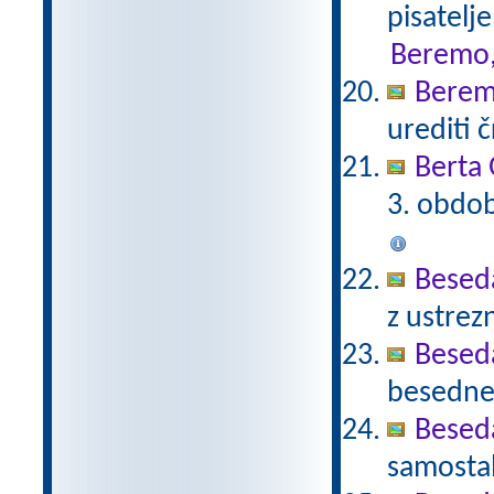
pisatelj
Beremo,
Berem
urediti 
Berta 
3. obdob
Beseda
z ustrez
Beseda
besedne 
Beseda
samostal