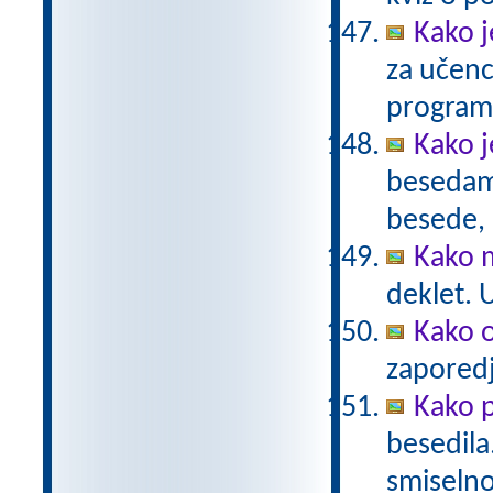
Kako j
za učenc
program
Kako j
besedama
besede, 
Kako m
deklet. 
Kako o
zaporedj
Kako 
besedila
smiselno