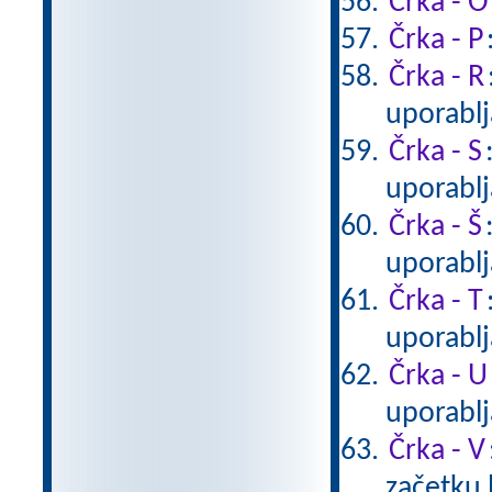
Črka - O
Črka - P
Črka - R
uporablj
Črka - S
uporablj
Črka - Š
uporablj
Črka - T
uporablj
Črka - U
uporablj
Črka - V
začetku 