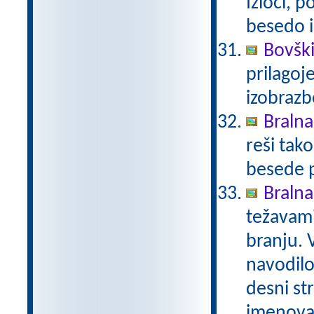
Izloči, 
besedo i
Bovški
prilagoj
izobraz
Bralna
reši tak
besede p
Bralna
težavami
branju. 
navodilo.
desni st
imenovan