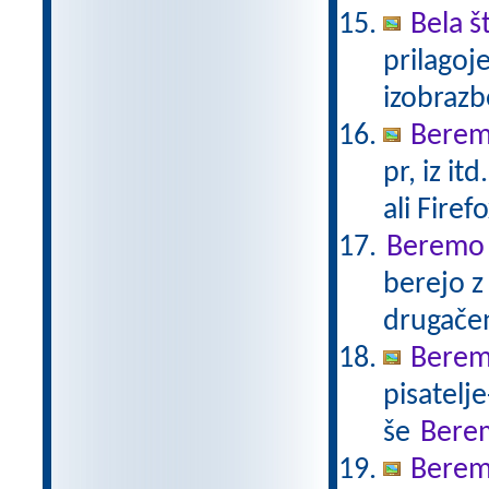
Bela š
prilagoj
izobraz
Berem 
pr, iz i
ali Firefo
Beremo n
berejo z
drugače
Berem
pisatelj
še
Bere
Berem