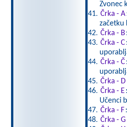
Zvonec k
Črka - A
začetku 
Črka - B
Črka - C
uporablj
Črka - Č
uporablj
Črka - D
Črka - E
Učenci b
Črka - F
Črka - G