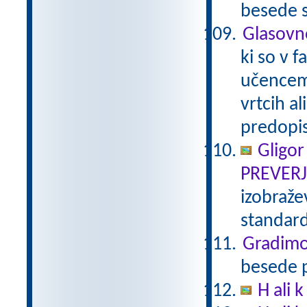
besede s
Glasovn
ki so v 
učencem 
vrtcih al
predopi
Gligor
PREVER
izobraže
standar
Gradimo
besede p
H ali k