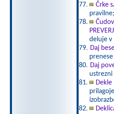
Črke s
pravilne;
Čudov
PREVER
deluje v
Daj bese
prenese k
Daj pove
ustrezni s
Dekle 
prilagoj
izobraz
Deklic