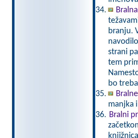
Bralna 
težavami
branju. 
navodilo.
strani pa
tem prime
Namesto 
bo treba
Bralne
manjka i
Bralni 
začetkom
knjižnic