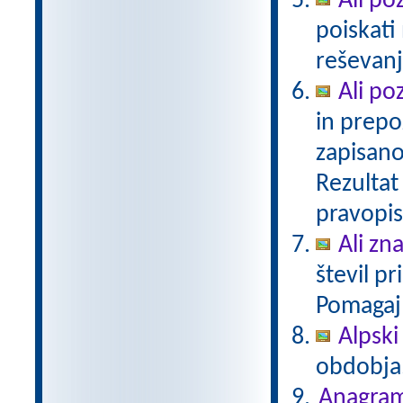
Ali po
poiskati
reševan
Ali po
in prepo
zapisano
Rezultat 
pravopis
Ali zn
števil p
Pomagaj
Alpski 
obdobja
Anagram