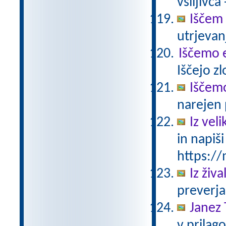
vsiljivca
Iščem 
utrjevan
Iščemo
Iščejo z
Iščem
narejen 
Iz vel
in napiš
https://
Iz živ
preverja
Janez 
v prilag