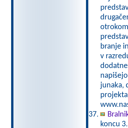
predstav
drugačen
otrokom 
predstav
branje i
v razred
dodatne 
napišejo
junaka, 
projekta
www.nasa
Bralni
koncu 3.