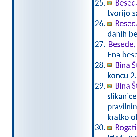
Beseda
tvorijo 
Beseda
danih be
Besede, 
Ena bese
Bina 
koncu 2
Bina Š
slikanic
pravilni
kratko 
Bogat