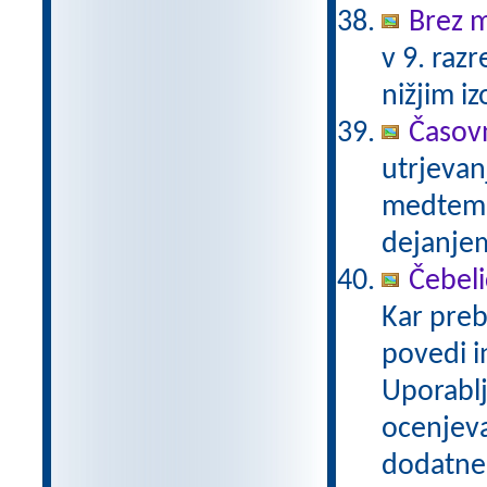
Brez 
v 9. raz
nižjim 
Časov
utrjevan
medtem k
dejanje
Čebeli
Kar pre
povedi i
Uporablj
ocenjeva
dodatnem