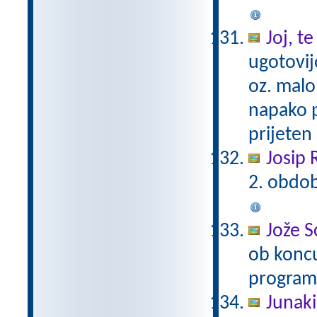
Joj, t
ugotovij
oz. malo
napako p
prijeten 
Josip R
2. obdob
Jože S
ob koncu
programu
Junaki 