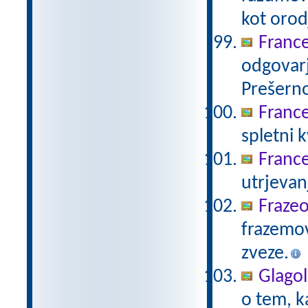
kot orod
Franc
odgovar
Prešerno
France
spletni 
France
utrjevan
Frazeo
frazemo
zveze.
Glagol
o tem, k