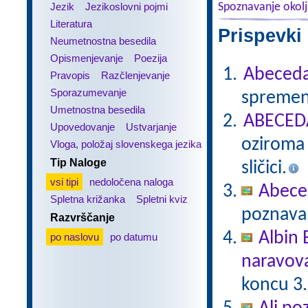
Jezik
Jezikoslovni pojmi
Spoznavanje okol
Literatura
Prispevki
Neumetnostna besedila
Opismenjevanje
Poezija
Abeced
Pravopis
Razčlenjevanje
Sporazumevanje
spremeni
Umetnostna besedila
ABECEDA
Upovedovanje
Ustvarjanje
oziroma 
Vloga, položaj slovenskega jezika
Tip Naloge
sličici.
vsi tipi
nedoločena naloga
Abece
Spletna križanka
Spletni kviz
poznavan
Razvrščanje
Albin 
po naslovu
po datumu
naravov
koncu 3.