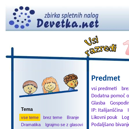
Predmet
vsi predmeti
bre
Dodatna pomoč o
Glasba
Gospodin
Tema
IP: Italijanščina
vse teme
brez teme
Branje
Likovni pouk
Log
Dramatika
Igrajmo se z glasovi
Podaljšano bivanj