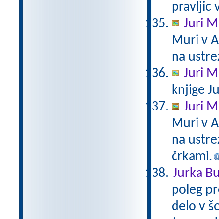
pravljic 
Juri M
Muri v A
na ustre
Juri M
knjige Ju
Juri M
Muri v A
na ustre
črkami.
Jurka Bu
poleg pr
delo v š