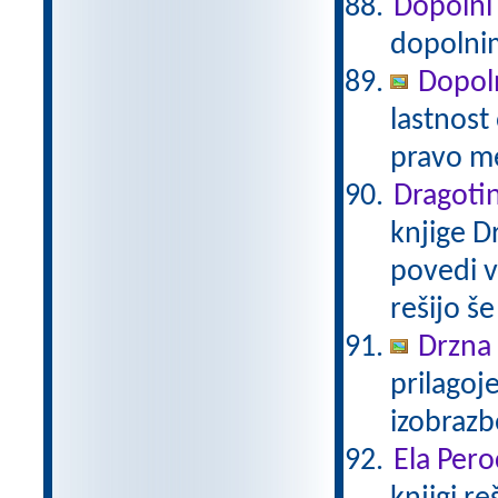
Dopolni
dopolni
Dopol
lastnost
pravo m
Dragotin
knjige Dr
povedi v
rešijo še
Drzna 
prilagoj
izobraz
Ela Pero