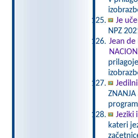
izobraz
Je uče
NPZ 2021
Jean de 
NACION
prilagoj
izobraz
Jedilni
ZNANJA 2
program
Jeziki
kateri je
začetnic