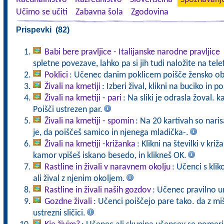
Učimo se učiti
Zabavna šola
Zgodovina
Prispevki (82)
Babi bere pravljice - Italijanske narodne pravljice
spletne povezave, lahko pa si jih tudi naložite na tele
Poklici
: Učenec danim poklicem poišče žensko ob
Živali na kmetiji
: Izberi žival, klikni na buciko in 
Živali na kmetiji - pari
: Na sliki je odrasla žoval. 
Poišči ustrezen par.
Živali na kmetiji - spomin
: Na 20 kartivah so naris
je, da poiščeš samico in njenega mladička-.
Živali na kmetiji -križanka
: Klikni na številki v kr
kamor vpišeš iskano besedo, in klikneš OK.
Rastline in živali v naravnem okolju
: Učenci s kli
ali žival z njenim okoljem.
Rastline in živali naših gozdov
: Učenec pravilno u
Gozdne živali
: Učenci poiščejo pare tako. da z mi
ustrezni sličici.