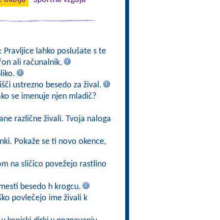
: Pravljice lahko poslušate s te
fon ali računalnik.
liko.
poišči ustrezno besedo za žival.
kako se imenuje njen mladič?
ane različne živali. Tvoja naloga
ižanki. Pokaže se ti novo okence,
kom na sličico povežejo rastlino
mesti besedo h krogcu.
ško povlečejo ime živali k