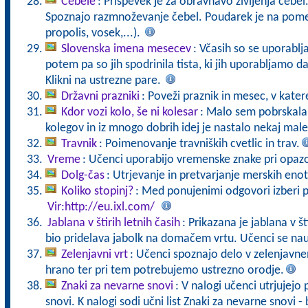
Čebele
: Prispevek je za obravnavo življenja čebel
Spoznajo razmnoževanje čebel. Poudarek je na pomen
propolis, vosek,...).
Slovenska imena mesecev
: Včasih so se uporabl
potem pa so jih spodrinila tista, ki jih uporabljamo 
Klikni na ustrezne pare.
Državni prazniki
: Poveži praznik in mesec, v kater
Kdor vozi kolo, še ni kolesar
: Malo sem pobrskala 
kolegov in iz mnogo dobrih idej je nastalo nekaj male
Travnik
: Poimenovanje travniških cvetlic in trav.
Vreme
: Učenci uporabijo vremenske znake pri opaz
Dolg-čas
: Utrjevanje in pretvarjanje merskih enot
Koliko stopinj?
: Med ponujenimi odgovori izberi p
Vir:http://eu.ixl.com/
Jablana v štirih letnih časih
: Prikazana je jablana v št
bio pridelava jabolk na domačem vrtu. Učenci se nauč
Zelenjavni vrt
: Učenci spoznajo delo v zelenjavn
hrano ter pri tem potrebujemo ustrezno orodje.
Znaki za nevarne snovi
: V nalogi učenci utrjujej
snovi. K nalogi sodi učni list Znaki za nevarne snovi - 