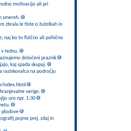
odno motivacijo ali pri
eh smereh.
m zbrala le tiste o žuželkah in
, naj bo to fizično ali psihično
n v tednu.
 praznujemo določeni praznik
jajo, kaj spada skupaj.
ga raziskovalca na področju
n/index.html
ehranjevalne verige.
ijo uro npr. 1:30
metu.
e plodove
tografij pojme prej, zdaj in