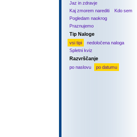
Jaz in zdravje
Kaj zmorem narediti
Kdo sem
Pogledam naokrog
Praznujemo
Tip Naloge
vsi tipi
nedoločena naloga
Spletni kviz
Razvrščanje
po naslovu
po datumu