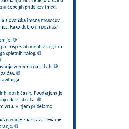
. Seznanijo se s čebeljo družino.
u čebeljih pridelkov (med,
jala slovenska imena mesecev,
danes. Kako dobro jih poznaš?
em je.
po prispevkih mojih kolegic in
ga spletnih nalog.
ovanju vremena na slikah.
 za čas.
ravilnega.
irih letnih časih. Poudarjena je
ijo dele jabolka.
em vrtu. V njem pridelamo
o poznavanje znakov za nevarne
branje.