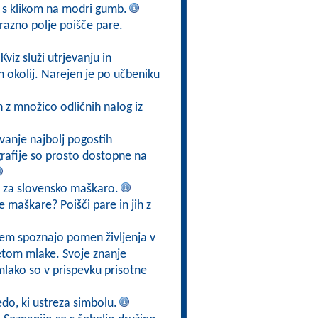
v s klikom na modri gumb.
razno polje poišče pare.
 Kviz služi utrjevanju in
h okolij. Narejen je po učbeniku
 z množico odličnih nalog iz
vanje najbolj pogostih
ografije so prosto dostopne na
o za slovensko maškaro.
 maškare? Poišči pare in jih z
tem spoznajo pomen življenja v
svetom mlake. Svoje znanje
mlako so v prispevku prisotne
edo, ki ustreza simbolu.