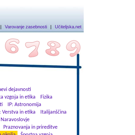
|
Varovanje zasebnosti
|
Učiteljska.net
evi dejavnosti
a vzgoja in etika
Fizika
ti
IP: Astronomija
: Verstva in etika
Italijanščina
Naravoslovje
Praznovanja in prireditve
 okolja
Športna vzgoja