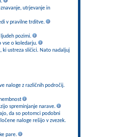
i.
znavanje, utrjevanje in
di v pravilne trditve.
n ljudeh pozimi.
o vse o koledarju.
 ki ustreza sličici. Nato nadaljuj
ve naloge z različnih področij.
namembnost
zijo spreminjanje narave.
epajo, da so potomci podobni
očene naloge rešijo v zvezek.
ke pare.