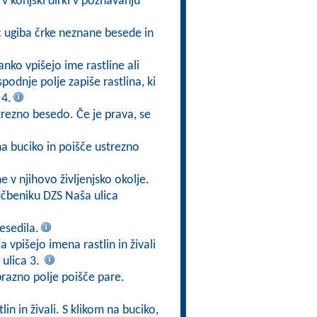
v konjski dirki v poznavanju
ec ugiba črke neznane besede in
anko vpišejo ime rastline ali
 spodnje polje zapiše rastlina, ki
 4.
trezno besedo. Če je prava, se
na buciko in poišče ustrezno
ne v njihovo življenjsko okolje.
čbeniku DZS Naša ulica
esedila.
a vpišejo imena rastlin in živali
ulica 3.
prazno polje poišče pare.
in in živali. S klikom na buciko,