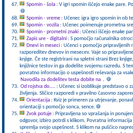
Spomin - šola
: V igri spomin iščejo enake pare. 
Spomin - vreme
: Učenec igra igro spomin in ob t
Spomin - vozila
: Učenec poimenuje prometna sred
Spomin - prometni znaki
: Učenci iščejo enake pa
Zapis ure - digitalni
: S pomočjo računalnika otroci 
Dnevi in meseci
: Učenci s pomočjo pripravljenih 
razporeditev dnevov in mesecev. Vaje so pripravljen
knjige. Če ste registrirani na spletni strani Brez knjig
knjižnice testov in ga dodelite svojemu razredu. S t
povratno informacijo o uspešnosti reševanja za vs
Navodila za dodelitev testa dobite na
.
Od rojstva do....
: Učenec si izoblikuje predstavo o z
življenja. Sličice razporedi v pravilno časovno zapore
Orientacija
: Kviz je primeren za utrjevanje, ponavl
orientaciji s pomočjo sonca, sence.
Zvok potuje
: Pripravljena so vprašanja in ponuje
odgovor, izbiro potrdi s klikom. Povratna informacij
spremlja svojo uspešnost. S klikom na puščico napre