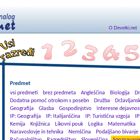
O Devetki.net
Predmet
vsi predmeti
brez predmeta
Angleščina
Biologija
Dn
Dodatna pomoč otrokom s posebn
Družba
Državljansk
Geografija
Glasba
Gospodinjstvo
Interesne dejavnos
IP: Geografija
IP: Italijanščina
IP: Turistična vzgoja
IP
Kemija
Knjižnica
Likovni pouk
Logika
Matematika
Naravoslovje in tehnika
Nemščina
Podaljšano bivanje
Računalništvo
Razredništvo
Slovenščina
Spoznavanje