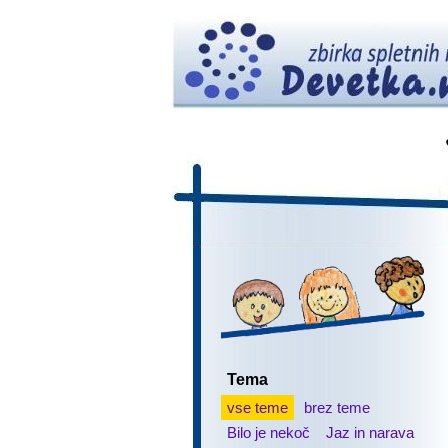
Tema
vse teme
brez teme
Bilo je nekoč
Jaz in narava