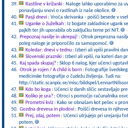
Rastline v križanki
: Naloge lahko uporabimo za uv
ponavljanju snovi o rastlinah iz naše okolice.
Pasji dnevi
: Vroča skrivanka - poišči besede v vs
Uganke o žuželkah
: Iz bogate zakladnice ugank se
pajkih ter jih uporabila ob zaključku teme pri NIT.
Prepoznaj nasilje in ukrepaj!
: Otrok preprozna nasilje
poleg naloge je priporočilo za samopomoč.
Koledar: dnevi v tednu
: Izberi ali vpiši pravilni da
Slovenski prazniki
: Izberi ali vpiši, na kateri dan
Kaj spada skupaj?
: Sklop 6 nalog, kjer učenci ugotavl
Otrok je rojen / A child is born
: Fotografije švedske
medicinske fotografije o čudežu življenja. Tudi na:
http://static.scanpix.se/misc/bildspel/LennartNilsso
Kdo bo koga
: Učenci iz danih sličic sestavljajo pr
Koliko je ura?
: Otroci s pomočjo računalnika osvoj
Prometni kviz
: Kako se obnašam kot pešec v pro
Gozdna drevesa in plodovi
: Poišči drevesa in njihov
Prej, zdaj, potem
: Učenci utrjujejo pri urejanju fo
potem.