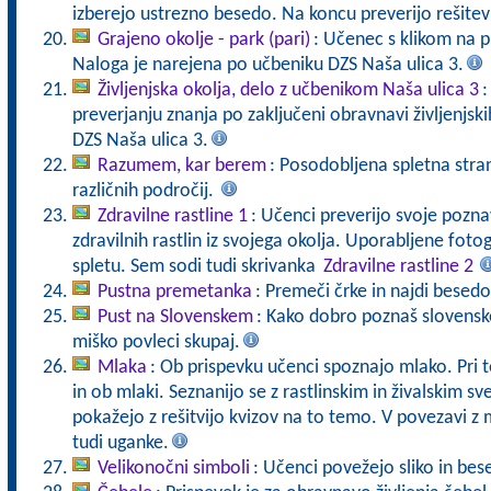
izberejo ustrezno besedo. Na koncu preverijo rešite
Grajeno okolje - park (pari)
: Učenec s klikom na p
Naloga je narejena po učbeniku DZS Naša ulica 3.
Življenjska okolja, delo z učbenikom Naša ulica 3
:
preverjanju znanja po zaključeni obravnavi življenjski
DZS Naša ulica 3.
Razumem, kar berem
: Posodobljena spletna stran
različnih področij.
Zdravilne rastline 1
: Učenci preverijo svoje pozna
zdravilnih rastlin iz svojega okolja. Uporabljene fot
spletu. Sem sodi tudi skrivanka
Zdravilne rastline 2
Pustna premetanka
: Premeči črke in najdi besed
Pust na Slovenskem
: Kako dobro poznaš slovenske
miško povleci skupaj.
Mlaka
: Ob prispevku učenci spoznajo mlako. Pri 
in ob mlaki. Seznanijo se z rastlinskim in živalskim 
pokažejo z rešitvijo kvizov na to temo. V povezavi z 
tudi uganke.
Velikonočni simboli
: Učenci povežejo sliko in bes