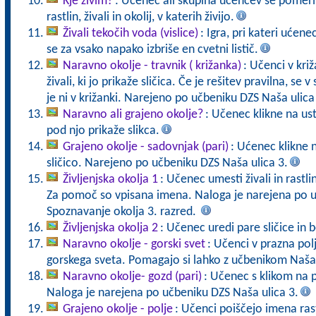
Kje živim?
: Učenec ali skupina učencev se pomeri 
rastlin, živali in okolij, v katerih živijo.
Živali tekočih voda (vislice)
: Igra, pri kateri ućen
se za vsako napako izbriše en cvetni listič.
Naravno okolje - travnik ( križanka)
: Učenci v križ
živali, ki jo prikaže sličica. Če je rešitev pravilna, se v
je ni v križanki. Narejeno po učbeniku DZS Naša ulica
Naravno ali grajeno okolje?
: Učenec klikne na us
pod njo prikaže slikca.
Grajeno okolje - sadovnjak (pari)
: Ućenec klikne 
sličico. Narejeno po učbeniku DZS Naša ulica 3.
Življenjska okolja 1
: Učenec umesti živali in rastli
Za pomoč so vpisana imena. Naloga je narejena po u
Spoznavanje okolja 3. razred.
Življenjska okolja 2
: Učenec uredi pare sličice in b
Naravno okolje - gorski svet
: Učenci v prazna polj
gorskega sveta. Pomagajo si lahko z učbenikom Naša 
Naravno okolje- gozd (pari)
: Učenec s klikom na 
Naloga je narejena po učbeniku DZS Naša ulica 3.
Grajeno okolje - polje
: Učenci poiščejo imena rastl