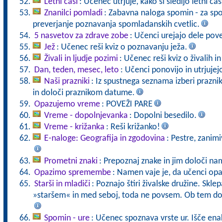
Letni časi
: Učenec utrjuje, kako si sledijo letni čas
Znanilci pomladi
: Zabavna naloga spomin - za spo
preverjanje poznavanja spomladanskih cvetlic.
5 nasvetov za zdrave zobe
: Učenci urejajo dele pove
Jež
: Učenec reši kviz o poznavanju ježa.
Živali in ljudje pozimi
: Učenec reši kviz o živalih i
Dan, teden, mesec, leto
: Učenci ponovijo in utrjujej
Naši prazniki
: Iz spustnega seznama izberi praznik,
in določi praznikom datume.
Opazujemo vreme
: POVEŽI PARE
Vreme - dopolnjevanka
: Dopolni besedilo.
Vreme - križanka
: Reši križanko!
E-naloge: Geografija in zgodovina
: Pestre, zanimi
Prometni znaki
: Prepoznaj znake in jim določi 
Opazimo spremembe
: Namen vaje je, da učenci opa
Starši in mladiči
: Poznajo štiri živalske družine. Skl
»staršem« in med seboj, toda ne povsem. Ob tem dol
Spomin - ure
: Učenec spoznava vrste ur. Išče ena