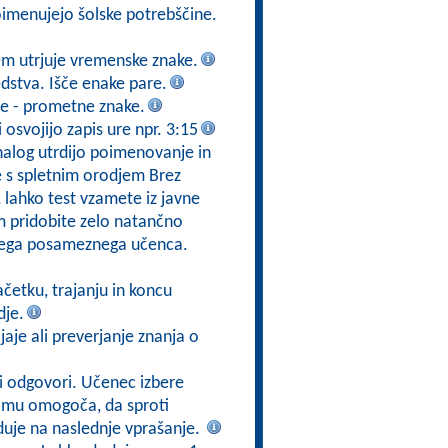
Poimenujejo šolske potrebščine.
em utrjuje vremenske znake.
stva. Išče enake pare.
re - prometne znake.
osvojijo zapis ure npr. 3:15
nalog utrdijo poimenovanje in
e s spletnim orodjem Brez
e, lahko test vzamete iz javne
em pridobite zelo natančno
akega posameznega učenca.
ačetku, trajanju in koncu
dje.
jaje ali preverjanje znanja o
ni odgovori. Učenec izbere
a mu omogoča, da sproti
duje na naslednje vprašanje.