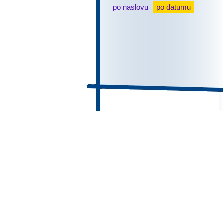
po naslovu
po datumu