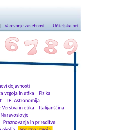
|
Varovanje zasebnosti
|
Učiteljska.net
evi dejavnosti
a vzgoja in etika
Fizika
ti
IP: Astronomija
: Verstva in etika
Italijanščina
Naravoslovje
Praznovanja in prireditve
 okolja
Športna vzgoja