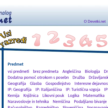
O Devetki.net
Predmet
vsi predmeti
brez predmeta
Angleščina
Biologija
Dn
Dodatna pomoč otrokom s posebn
Družba
Državljansk
Geografija
Glasba
Gospodinjstvo
Interesne dejavnos
IP: Geografija
IP: Italijanščina
IP: Turistična vzgoja
IP
Kemija
Knjižnica
Likovni pouk
Logika
Matematika
Naravoslovje in tehnika
Nemščina
Podaljšano bivanje
Računalništvo
Razredništvo
Slovenščina
Spoznavanje