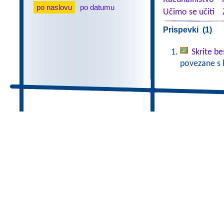
po naslovu
po datumu
Učimo se učiti
Prispevki (1)
Skrite b
povezane s 