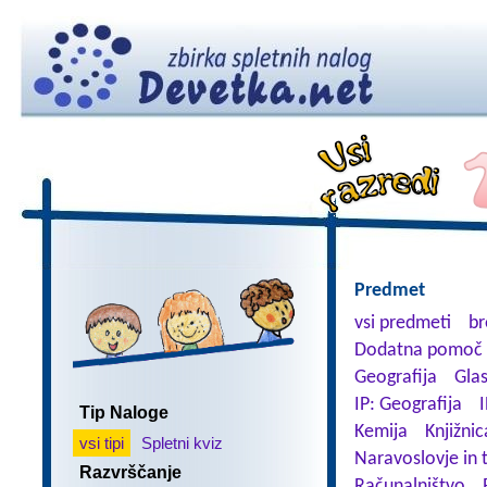
Predmet
vsi predmeti
br
Dodatna pomoč 
Geografija
Gla
IP: Geografija
I
Tip Naloge
Kemija
Knjižnic
vsi tipi
Spletni kviz
Naravoslovje in 
Razvrščanje
Računalništvo