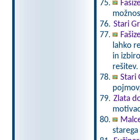
Fašiz
možnost
Stari G
Fašiz
lahko r
in izbir
rešitev.
Stari 
pojmov,
Zlata d
motivaci
Malc
starega