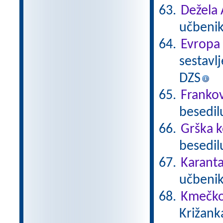
Dežela 
učbenik
Evropa
sestavlj
DZS
Frankov
besedil
Grška k
besedilu
Karanta
učbenika
Kmečko
Križank