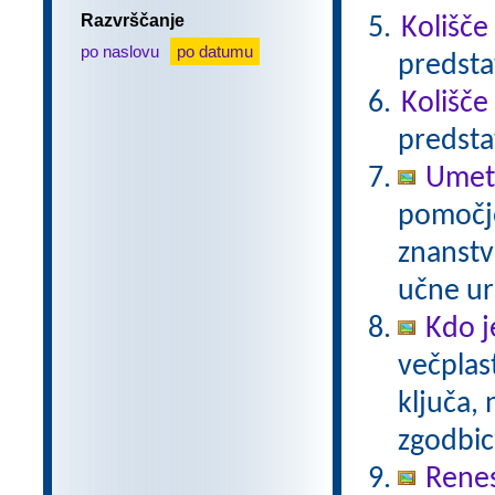
Razvrščanje
Kolišče
po naslovu
po datumu
predsta
Kolišče
predsta
Umetn
pomočjo
znanstv
učne ur
Kdo j
večplas
ključa, 
zgodbi
Rene