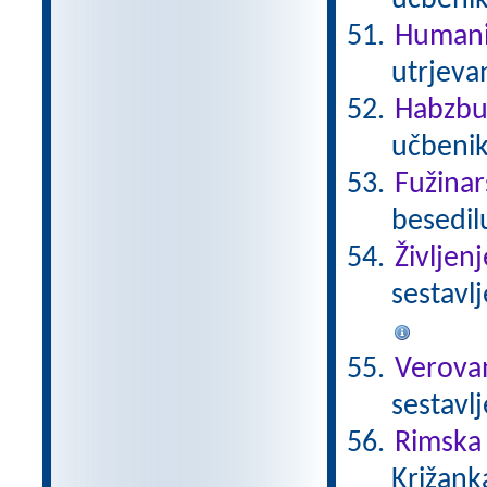
učbeni
Humani
utrjeva
Habzbu
učbenik
Fužinar
besedil
Življen
sestavl
Verova
sestavl
Rimska 
Križank