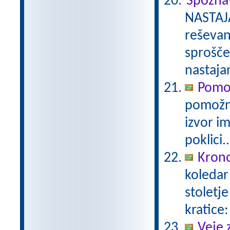
Spozna
NASTAJ
reševan
sprošče
nastaja
Pomo
pomožni
izvor i
poklici..
Krono
koledar 
stoletj
kratice:
Veje 