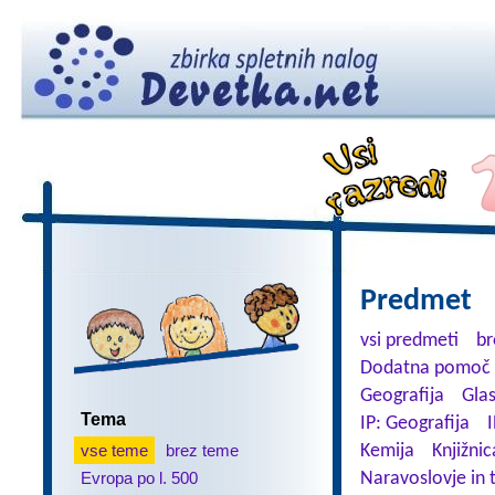
Predmet
vsi predmeti
br
Dodatna pomoč 
Geografija
Gla
Tema
IP: Geografija
I
vse teme
brez teme
Kemija
Knjižnic
Evropa po l. 500
Naravoslovje in 