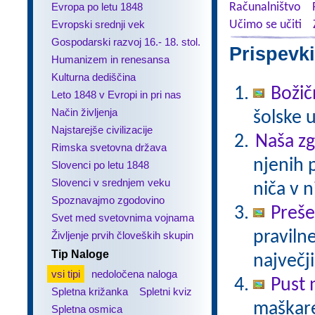
Evropa po letu 1848
Računalništvo
Evropski srednji vek
Učimo se učiti
Gospodarski razvoj 16.- 18. stol.
Prispevki
Humanizem in renesansa
Kulturna dediščina
Božič
Leto 1848 v Evropi in pri nas
Način življenja
šolske 
Najstarejše civilizacije
Naša z
Rimska svetovna država
njenih 
Slovenci po letu 1848
Slovenci v srednjem veku
niča v n
Spoznavajmo zgodovino
Preš
Svet med svetovnima vojnama
praviln
Življenje prvih človeških skupin
Tip Naloge
največj
vsi tipi
nedoločena naloga
Pust 
Spletna križanka
Spletni kviz
maškare?
Spletna osmica