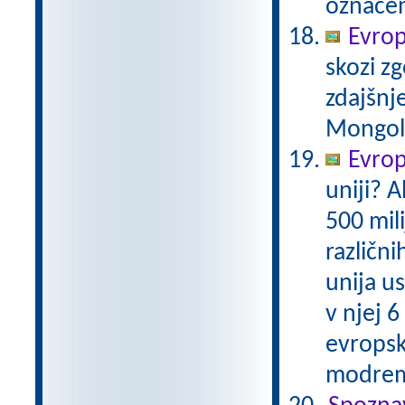
označen
Evrop
skozi zg
zdajšnj
Mongole,
Evrops
uniji? A
500 mil
različni
unija us
v njej 6
evropsk
modrem