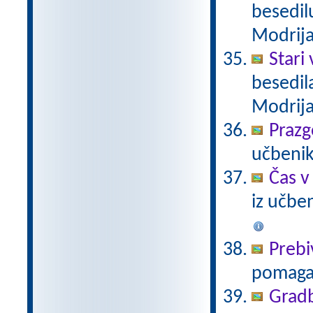
besedil
Modrij
Stari
besedil
Modrij
Praz
učbenik
Čas v
iz učbe
Prebi
pomaga
Gradb