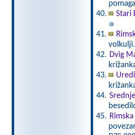
pomaga 
Stari 
Rimsk
volkulji
Dvig Ma
križank
Uredi
križanka
Srednj
besedil
Rimska 
povezan