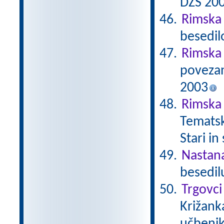
DZS 20
Rimska 
besedil
Rimska
povezan
2003
Rimska 
Tematsk
Stari in
Nastan
besedil
Trgovci
Križanka