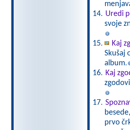
menjava
Uredi 
svoje z
Kaj z
Skušaj 
album.
Kaj zgo
zgodovi
Spozna
besede, 
prvo čr