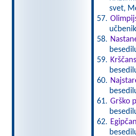
svet, M
Olimpij
učbenik
Nastan
besedil
Krščan
besedilu
Najstare
besedil
Grško p
besedil
Egipča
besedil