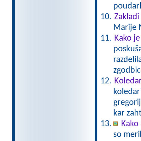
poudark
Zakladi
Marije 
Kako je
poskušal
razdelil
zgodbico
Koledar
koledar
gregori
kar zaht
Kako 
so meril