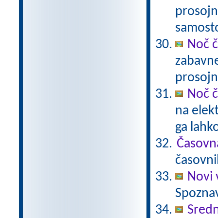
prosojn
samost
Noč č
zabavne
prosojn
Noč č
na elek
ga lahk
Časovn
časovni
Novi 
Spoznav
Sredn