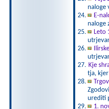
naloge 
E-nal
naloge z
Leto 
utrjeva
Ilirs
utrjeva
Kje shr
tja, kje
Trgovc
Zgodovi
urediti
1. n