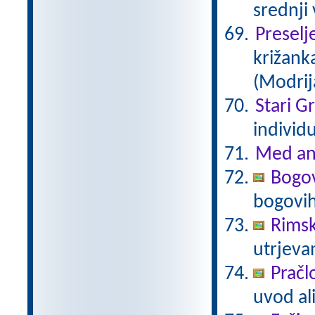
srednji
Preselj
križanka
(Modrij
Stari G
individ
Med an
Bogov
bogovi
Rimsk
utrjeva
Pračl
uvod al