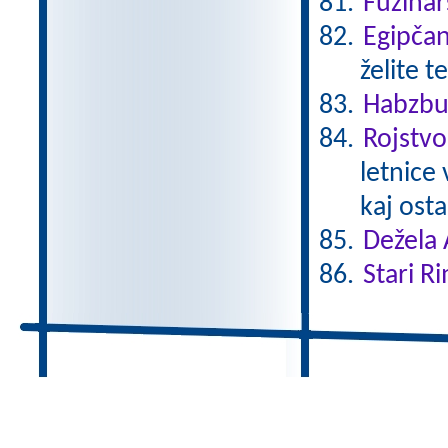
Fužinar
Egipča
želite t
Habzbu
Rojstvo
letnice
kaj ostal
Dežela 
Stari Ri