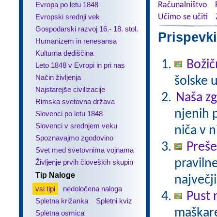
Evropa po letu 1848
Računalništvo
Evropski srednji vek
Učimo se učiti
Gospodarski razvoj 16.- 18. stol.
Prispevki
Humanizem in renesansa
Kulturna dediščina
Božič
Leto 1848 v Evropi in pri nas
Način življenja
šolske 
Najstarejše civilizacije
Naša z
Rimska svetovna država
njenih 
Slovenci po letu 1848
Slovenci v srednjem veku
niča v n
Spoznavajmo zgodovino
Preš
Svet med svetovnima vojnama
praviln
Življenje prvih človeških skupin
Tip Naloge
največj
vsi tipi
nedoločena naloga
Pust 
Spletna križanka
Spletni kviz
maškare?
Spletna osmica