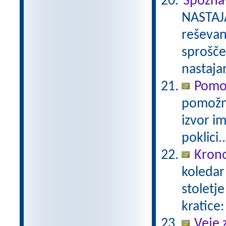
Spozna
NASTAJ
reševan
sprošče
nastaja
Pomo
pomožni
izvor i
poklici..
Krono
koledar 
stoletj
kratice:
Veje 