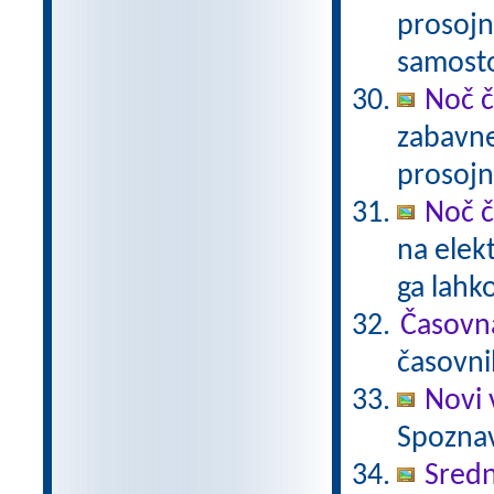
prosojn
samost
Noč č
zabavne
prosojn
Noč č
na elek
ga lahk
Časovn
časovni
Novi 
Spoznav
Sredn