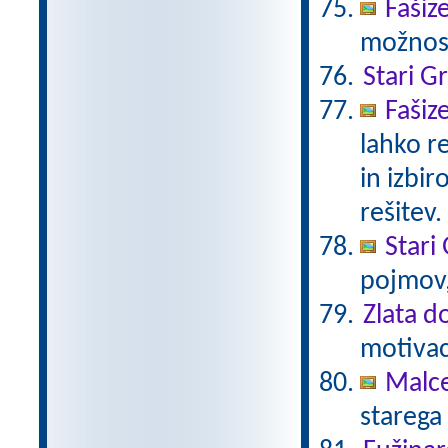
Fašiz
možnost
Stari G
Fašiz
lahko r
in izbir
rešitev.
Stari 
pojmov,
Zlata d
motivaci
Malc
starega