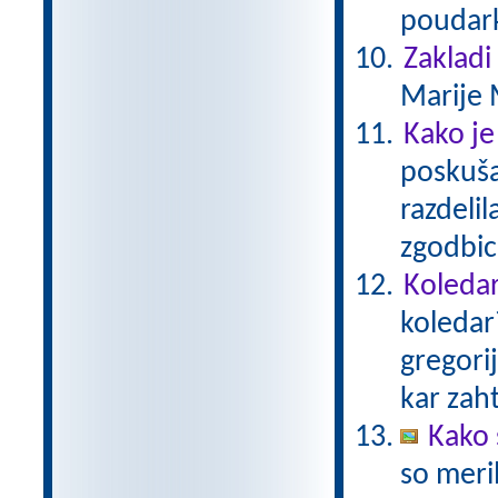
poudark
Zakladi
Marije 
Kako je
poskušal
razdelil
zgodbico
Koledar
koledar
gregori
kar zaht
Kako 
so meril