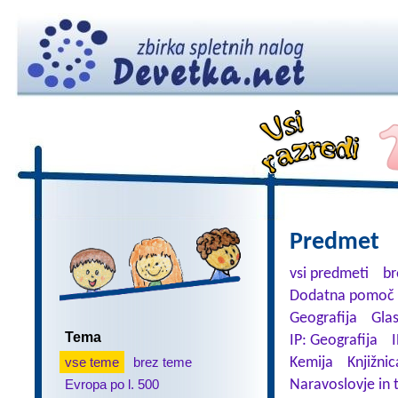
Predmet
vsi predmeti
br
Dodatna pomoč 
Geografija
Gla
Tema
IP: Geografija
I
vse teme
brez teme
Kemija
Knjižnic
Evropa po l. 500
Naravoslovje in 