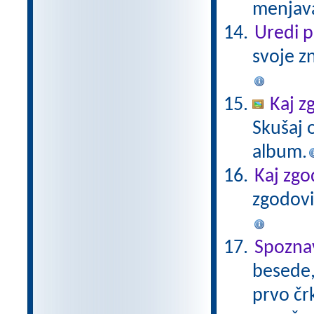
menjava
Uredi 
svoje z
Kaj z
Skušaj 
album.
Kaj zgo
zgodovi
Spozna
besede, 
prvo čr