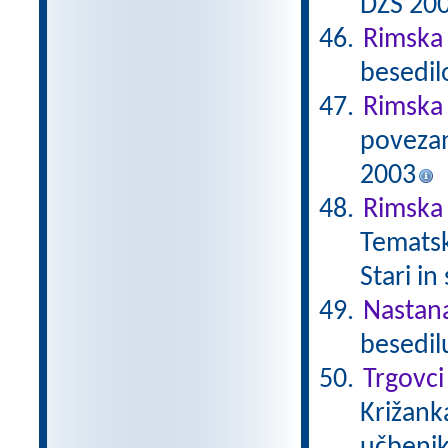
DZS 20
Rimska 
besedil
Rimska
povezan
2003
Rimska 
Tematsk
Stari in
Nastan
besedil
Trgovci
Križanka