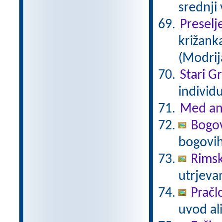
srednji
Preselj
križanka
(Modrij
Stari G
individ
Med an
Bogov
bogovi
Rimsk
utrjeva
Pračl
uvod al