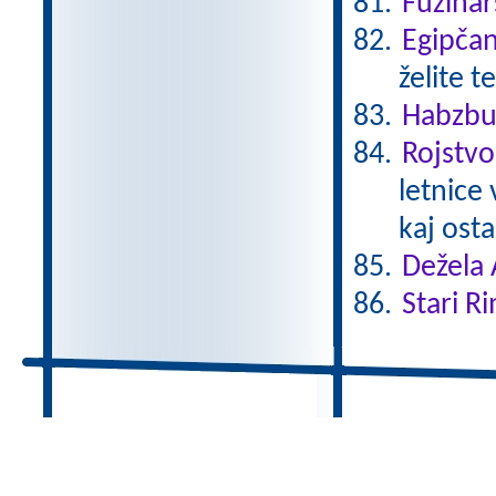
Fužinar
Egipča
želite t
Habzbu
Rojstvo
letnice
kaj ostal
Dežela 
Stari Ri