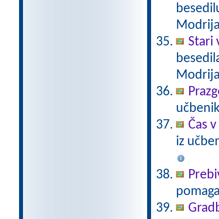
besedil
Modrij
Stari
besedil
Modrij
Praz
učbenik
Čas v
iz učbe
Prebi
pomaga
Gradb