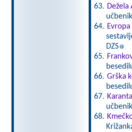
Dežela 
učbenik
Evropa
sestavlj
DZS
Frankov
besedil
Grška k
besedilu
Karanta
učbenika
Kmečko
Križank