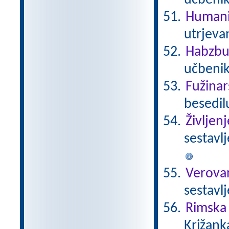
učbeni
Humani
utrjeva
Habzbu
učbenik
Fužinar
besedil
Življen
sestavl
Verova
sestavl
Rimska 
Križank