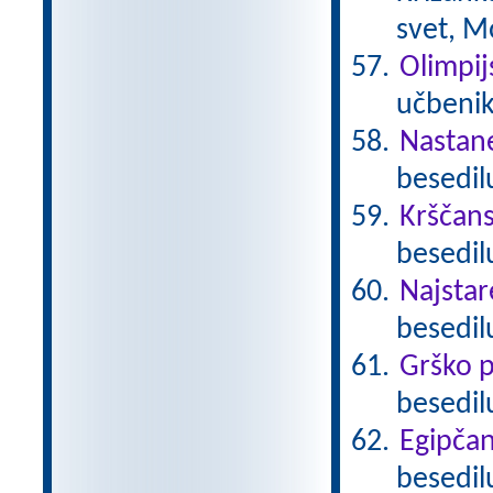
svet, M
Olimpij
učbenik
Nastan
besedil
Krščan
besedilu
Najstare
besedil
Grško p
besedil
Egipča
besedil