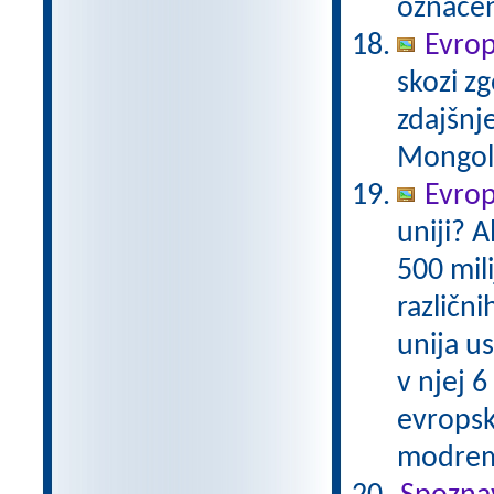
označen
Evrop
skozi zg
zdajšnj
Mongole,
Evrops
uniji? A
500 mil
različni
unija us
v njej 6
evropsk
modrem