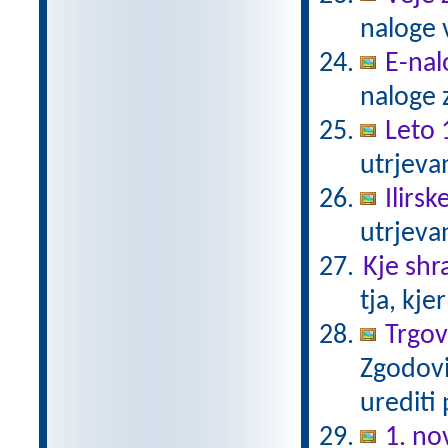
naloge 
E-nal
naloge z
Leto 
utrjeva
Ilirs
utrjeva
Kje shr
tja, kje
Trgovc
Zgodovi
urediti
1. n