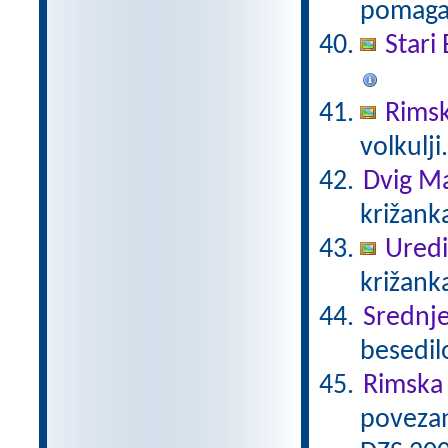
pomaga 
Stari 
Rimsk
volkulji
Dvig Ma
križank
Uredi
križanka
Srednj
besedil
Rimska 
povezan