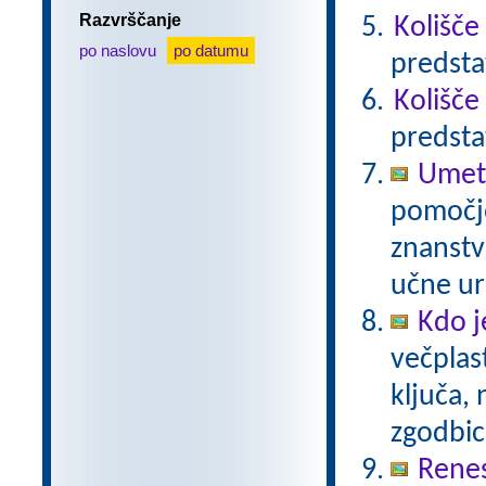
Razvrščanje
Kolišče
po naslovu
po datumu
predsta
Kolišče
predsta
Umetn
pomočjo
znanstv
učne ur
Kdo j
večplas
ključa, 
zgodbi
Rene