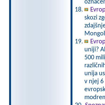
označen
Evrop
skozi zg
zdajšnj
Mongole,
Evrops
uniji? A
500 mil
različni
unija us
v njej 6
evropsk
modrem