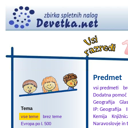
Predmet
vsi predmeti
br
Dodatna pomoč 
Geografija
Gla
Tema
IP: Geografija
I
vse teme
brez teme
Kemija
Knjižnic
Evropa po l. 500
Naravoslovje in 