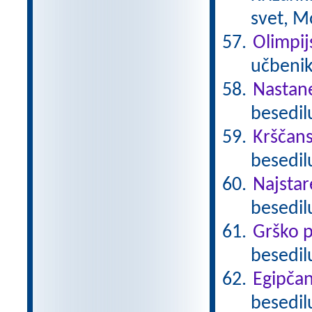
svet, M
Olimpij
učbenik
Nastan
besedil
Krščan
besedilu
Najstare
besedil
Grško p
besedil
Egipča
besedil