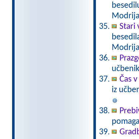
besedil
Modrij
Stari
besedil
Modrij
Praz
učbenik
Čas v
iz učbe
Prebi
pomaga
Gradb