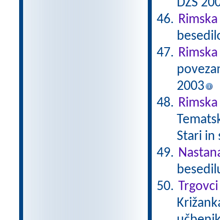
DZS 20
Rimska 
besedil
Rimska
povezan
2003
Rimska 
Tematsk
Stari in
Nastan
besedil
Trgovci
Križanka