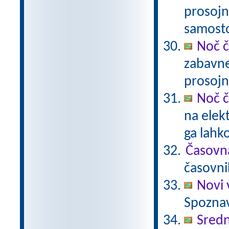
prosojn
samost
Noč č
zabavne
prosojn
Noč č
na elek
ga lahk
Časovn
časovni
Novi 
Spoznav
Sredn