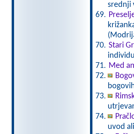
srednji
Preselj
križanka
(Modrij
Stari G
individ
Med an
Bogov
bogovi
Rimsk
utrjeva
Pračl
uvod al