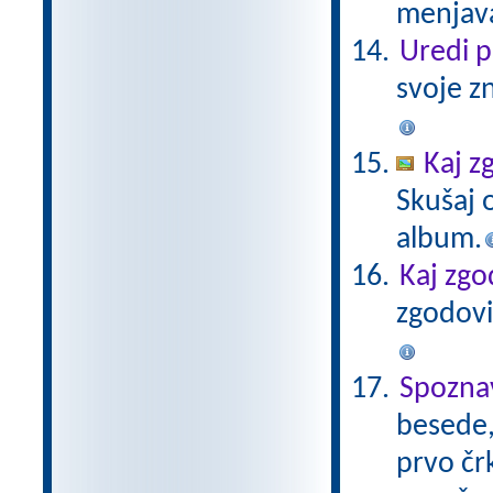
menjava
Uredi 
svoje z
Kaj z
Skušaj 
album.
Kaj zgo
zgodovi
Spozna
besede, 
prvo čr