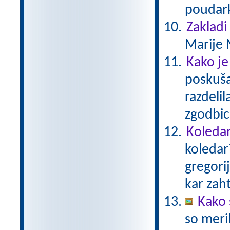
poudark
Zakladi
Marije 
Kako je
poskušal
razdelil
zgodbico
Koledar
koledar
gregori
kar zaht
Kako 
so meril