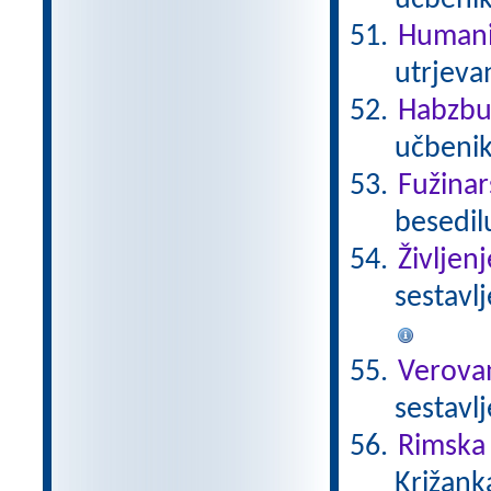
učbeni
Humani
utrjeva
Habzbu
učbenik
Fužinar
besedil
Življen
sestavl
Verova
sestavl
Rimska 
Križank