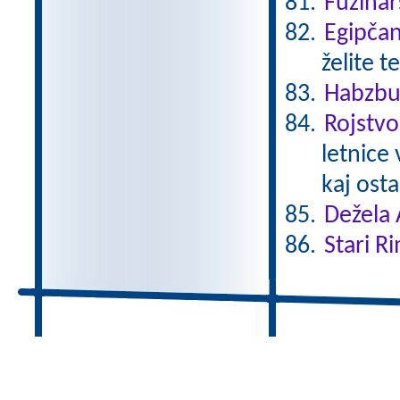
Fužinar
Egipča
želite t
Habzbu
Rojstvo
letnice
kaj ostal
Dežela 
Stari Ri