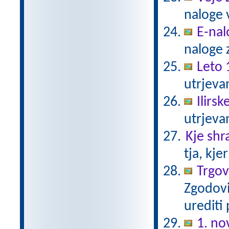
naloge 
E-nal
naloge z
Leto 
utrjeva
Ilirs
utrjeva
Kje shr
tja, kje
Trgovc
Zgodovi
urediti
1. n