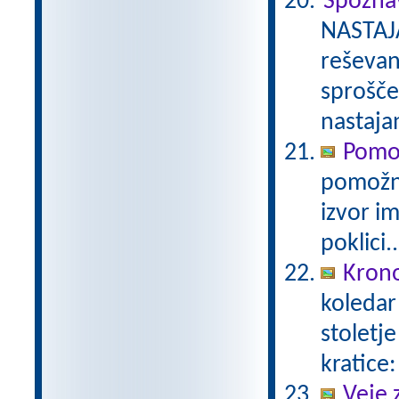
Spozna
NASTAJ
reševan
sprošče
nastaja
Pomo
pomožni
izvor i
poklici..
Krono
koledar 
stoletj
kratice:
Veje 