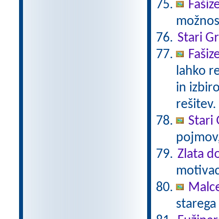
Fašiz
možnost
Stari G
Fašiz
lahko r
in izbir
rešitev.
Stari 
pojmov,
Zlata d
motivaci
Malc
starega