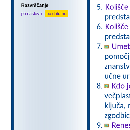
Razvrščanje
Kolišče
po naslovu
po datumu
predsta
Kolišče
predsta
Umetn
pomočjo
znanstv
učne ur
Kdo j
večplas
ključa, 
zgodbi
Rene