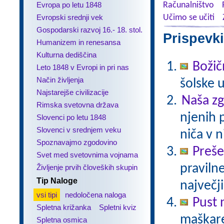
Evropa po letu 1848
Računalništvo
Evropski srednji vek
Učimo se učiti
Gospodarski razvoj 16.- 18. stol.
Prispevki
Humanizem in renesansa
Kulturna dediščina
Božič
Leto 1848 v Evropi in pri nas
Način življenja
šolske 
Najstarejše civilizacije
Naša z
Rimska svetovna država
njenih 
Slovenci po letu 1848
Slovenci v srednjem veku
niča v n
Spoznavajmo zgodovino
Preš
Svet med svetovnima vojnama
praviln
Življenje prvih človeških skupin
Tip Naloge
največj
vsi tipi
nedoločena naloga
Pust 
Spletna križanka
Spletni kviz
maškare?
Spletna osmica