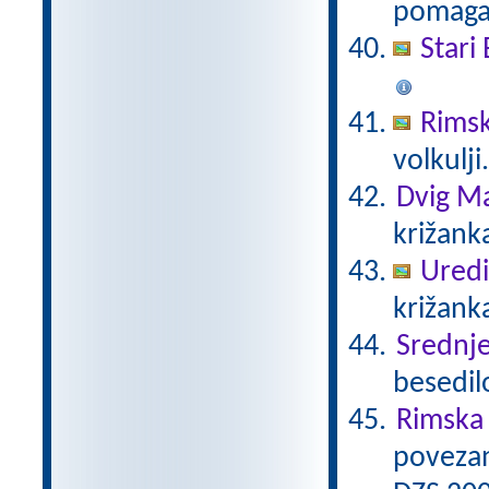
pomaga 
Stari 
Rimsk
volkulji
Dvig Ma
križank
Uredi
križanka
Srednj
besedil
Rimska 
povezan