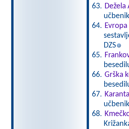
Dežela 
učbenik
Evropa
sestavlj
DZS
Frankov
besedil
Grška k
besedilu
Karanta
učbenika
Kmečko
Križank