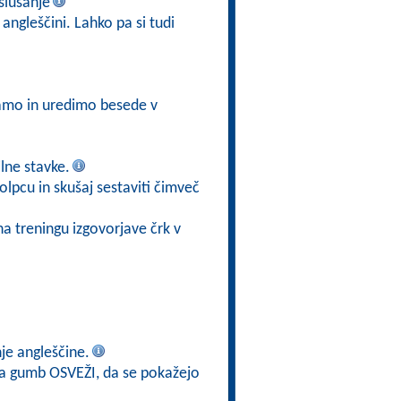
slušanje
angleščini. Lahko pa si tudi
šamo in uredimo besede v
ilne stavke.
olpcu in skušaj sestaviti čimveč
na treningu izgovorjave črk v
je angleščine.
 na gumb OSVEŽI, da se pokažejo