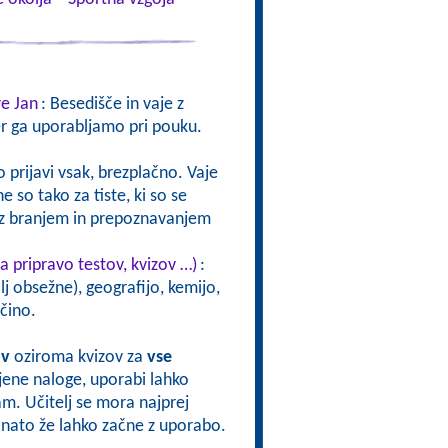
re Jan
: Besedišče in vaje z
er ga uporabljamo pri pouku.
 prijavi vsak, brezplačno. Vaje
 so tako za tiste, ki so se
ve z branjem in prepoznavanjem
a pripravo testov, kvizov …)
:
j obsežne), geografijo, kemijo,
čino.
ov
oziroma kvizov za
vse
vljene naloge, uporabi lahko
sam. Učitelj se mora najprej
oj nato že lahko začne z uporabo.