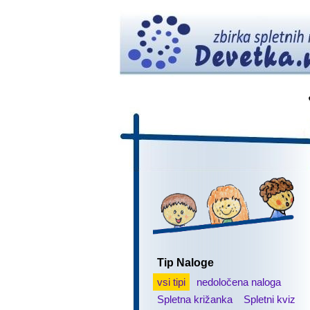
Tip Naloge
vsi tipi
nedoločena naloga
Spletna križanka
Spletni kviz