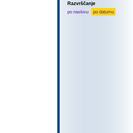
Razvrščanje
po naslovu
po datumu