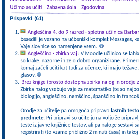
Učimo se učiti
Zabavna šola
Zgodovina
Prispevki (61)
Angleščina 4. do 9 razred - spletna učilnica Barba
besedili je vezano na učbeniški komplet Messages, k
Vaje slovnice so namenjene vsem.
Angleščina - zbirka vaj
: V Moodle učilnico se lahko
so krake, nazorne in zelo dobro organizirane. Primerne
komaj začeli učiti kot tudi za učence, ki imajo teža
glasov.
Brez knjige (prosto dostopna zbirka nalog in orodje z
Zbirka nalog vsebuje vaje za matematiko (te so najbol
biologijo, angleščino, nemščino, španščino in francoš
Orodje za učitelje pa omogoča pripravo
lastnih test
predmete
. Pri pripravi so učitelju na voljo že pripra
teste iz javne knjižnice testov, ali pa naloge sestavi 
registrirati (to vzame približno 2 minuti časa) in tak