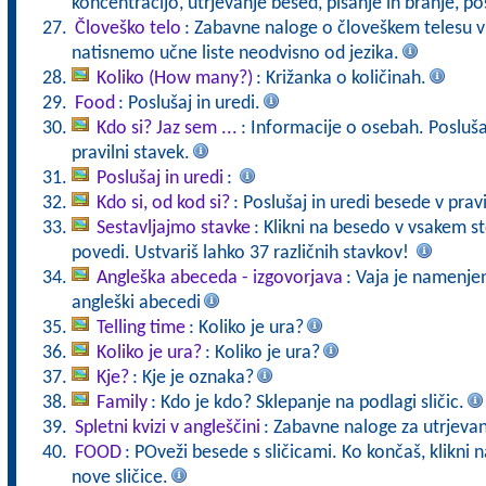
koncentracijo, utrjevanje besed, pisanje in branje, po
Človeško telo
: Zabavne naloge o človeškem telesu v 
natisnemo učne liste neodvisno od jezika.
Koliko (How many?)
: Križanka o količinah.
Food
: Poslušaj in uredi.
Kdo si? Jaz sem ...
: Informacije o osebah. Poslu
pravilni stavek.
Poslušaj in uredi
:
Kdo si, od kod si?
: Poslušaj in uredi besede v prav
Sestavljajmo stavke
: Klikni na besedo v vsakem st
povedi. Ustvariš lahko 37 različnih stavkov!
Angleška abeceda - izgovorjava
: Vaja je namenje
angleški abecedi
Telling time
: Koliko je ura?
Koliko je ura?
: Koliko je ura?
Kje?
: Kje je oznaka?
Family
: Kdo je kdo? Sklepanje na podlagi sličic.
Spletni kvizi v angleščini
: Zabavne naloge za utrjevan
FOOD
: POveži besede s sličicami. Ko končaš, klikni
nove sličice.