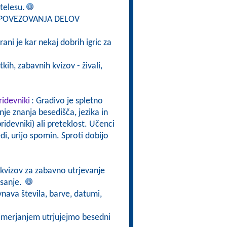
telesu.
Z POVEZOVANJA DELOV
trani je kar nekaj dobrih igric za
tkih, zabavnih kvizov - živali,
ridevniki
: Gradivo je spletno
nje znanja besedišča, jezika in
idevniki) ali preteklost. Učenci
i, urijo spomin. Sproti dobijo
h kvizov za zabavno utrjevanje
isanje.
nava števila, barve, datumi,
imerjanjem utrjujejmo besedni