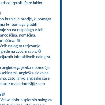
kartico izpusti. Pare lahko
vno branje je orodje, ki pomaga
nja ter pomaga graditi
Vaje so na razpolago v teh
 francoščina, nemščina,
arinščina.
ličnih nalog za utrjevanje
 glede na zvočni zapis.
prijaznih interaktivnih nalog za
e angleškega jezika s pomočjo
i vsebinami. Angleška slovnica
vno, zato lahko angleške čase
lahko z malo domišljije sam
i
 Veliko dobrih spletnih nalog za