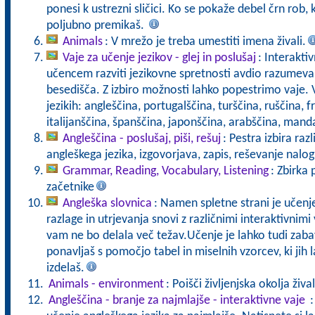
ponesi k ustrezni sličici. Ko se pokaže debel črn rob, 
poljubno premikaš.
Animals
: V mrežo je treba umestiti imena živali.
Vaje za učenje jezikov - glej in poslušaj
: Interakti
učencem razviti jezikovne spretnosti avdio razumeva
besedišča. Z izbiro možnosti lahko popestrimo vaje. 
jezikih: angleščina, portugalščina, turščina, ruščina,
italijanščina, španščina, japonščina, arabščina, mand
Angleščina - poslušaj, piši, rešuj
: Pestra izbira raz
angleškega jezika, izgovorjava, zapis, reševanje nalog
Grammar, Reading, Vocabulary, Listening
: Zbirka 
začetnike
Angleška slovnica
: Namen spletne strani je učenj
razlage in utrjevanja snovi z različnimi interaktivnim
vam ne bo delala več težav.Učenje je lahko tudi zaba
ponavljaš s pomočjo tabel in miselnih vzorcev, ki jih 
izdelaš.
Animals - environment
: Poišči življenjska okolja žival
Angleščina - branje za najmlajše - interaktivne vaje
: