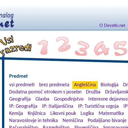
O Devetki.net
Predmet
vsi predmeti
brez predmeta
Angleščina
Biologija
Dn
Dodatna pomoč otrokom s posebn
Družba
Državljansk
Geografija
Glasba
Gospodinjstvo
Interesne dejavnos
IP: Geografija
IP: Italijanščina
IP: Turistična vzgoja
IP
Kemija
Knjižnica
Likovni pouk
Logika
Matematika
Naravoslovje in tehnika
Nemščina
Podaljšano bivanje
Računalništvo
Razredništvo
Slovenščina
Spoznavanje