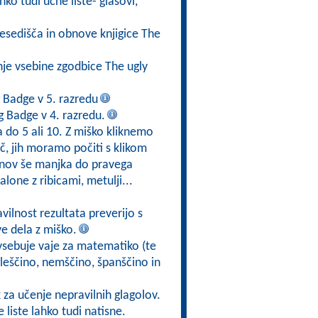
ko tudi učne liste- glasovi,
besedišča in obnove knjigice The
nje vsebine zgodbice The ugly
 Badge v 5. razredu
 Badge v 4. razredu.
a do 5 ali 10. Z miško kliknemo
eč, jih moramo počiti s klikom
lonov še manjka do pravega
one z ribicami, metulji...
avilnost rezultata preverijo s
e dela z miško.
 vsebuje vaje za matematiko (te
gleščino, nemščino, španščino in
za učenje nepravilnih glagolov.
 liste lahko tudi natisne.