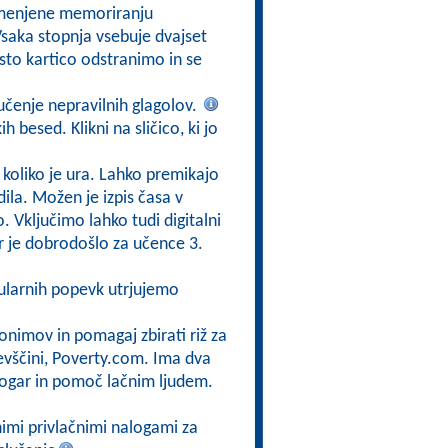
amenjene memoriranju
Vsaka stopnja vsebuje dvajset
sto kartico odstranimo in se
učenje nepravilnih glagolov.
 besed. Klikni na sličico, ki jo
, koliko je ura. Lahko premikajo
ila. Možen je izpis časa v
o. Vključimo lahko tudi digitalni
r je dobrodošlo za učence 3.
ularnih popevk utrjujemo
nonimov in pomagaj zbirati riž za
evščini, Poverty.com. Ima dva
kogar in pomoč lačnim ljudem.
čnimi privlačnimi nalogami za