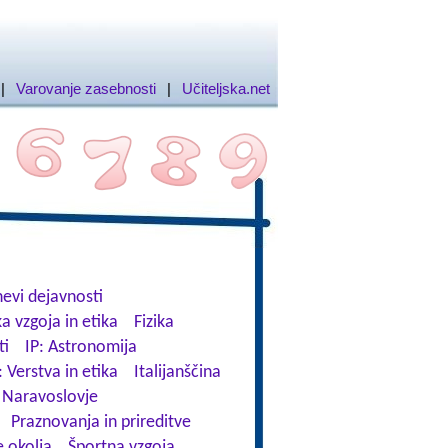
|
Varovanje zasebnosti
|
Učiteljska.net
evi dejavnosti
a vzgoja in etika
Fizika
ti
IP: Astronomija
: Verstva in etika
Italijanščina
Naravoslovje
Praznovanja in prireditve
 okolja
Športna vzgoja