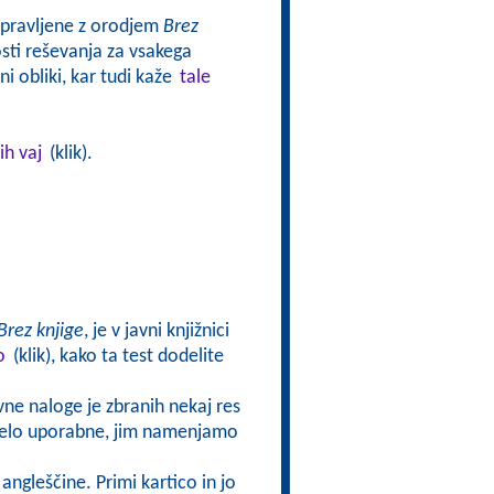
ripravljene z orodjem
Brez
ti reševanja za vsakega
i obliki, kar tudi kaže
tale
ih vaj
(klik).
Brez knjige
, je v javni knjižnici
o
(klik), kako ta test dodelite
ivne naloge je zbranih nekaj res
o zelo uporabne, jim namenjamo
angleščine. Primi kartico in jo