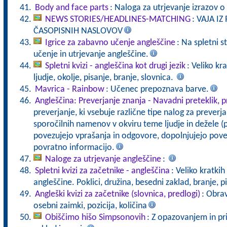
Body and face parts
: Naloga za utrjevanje izrazov o 
NEWS STORIES/HEADLINES-MATCHING
: VAJA I
ČASOPISNIH NASLOVOV
Igrice za zabavno učenje angleščine
: Na spletni s
učenje in utrjevanje angleščine.
Spletni kvizi - angleščina kot drugi jezik
: Veliko kra
ljudje, okolje, pisanje, branje, slovnica.
Mavrica - Rainbow
: Učenec prepoznava barve.
Angleščina: Preverjanje znanja - Navadni preteklik, p
preverjanje, ki vsebuje različne tipe nalog za preverja
sporočilnih namenov v okviru teme ljudje in dežele (pr
povezujejo vprašanja in odgovore, dopolnjujejo poved
povratno informacijo.
Naloge za utrjevanje angleščine
:
Spletni kvizi za začetnike - angleščina
: Veliko kratki
angleščine. Poklici, družina, besedni zaklad, branje, p
Angleški kvizi za začetnike (slovnica, predlogi)
: Obrav
osebni zaimki, pozicija, količina
Obiščimo hišo Simpsonovih
: Z opazovanjem in pr