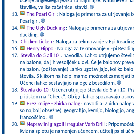
učenje angleškega jezika za najmlajše. Natisnete si lah
številke, velike začetnice, stavki.
The Pearl Girl
: Naloga je primerna za utrjevanje 
Pearl girl.
The Ugly Duckling
: Naloga je primerna za utrjeva
duckling.
Chicken Licken
: Naloga za tekmovanje v Epi Reading
Henry Hippo
: Naloga za tekmovanje v Epi Reading
Števila do 5 ali 10
: navodila: Lahko utrjujemo števil
na balone, da jih vesoljček ulovi. Če je balonov prev
na balon. (odštevanje) Lahko ugotavljajo, koliko ba
števila. S klikom na help imamo možnost zamenjati bal
Učenci lahko sestavljajo naloge z besedilom.
Števila do 10
: Učenci utrjujejo števila do 5 ali 10. Pr
pritiskom na "Check". Ob igri lahko spoznavajo osnov
Brez knjige - zbirka nalog
: navodila: Zbirka nalog
so najbolj obsežne), geografijo, kemijo, biologijo, an
francoščino.
Nepravilni glagoli Irregular Verb Drill
: Pripomoček 
Kviz na spletu je namenjen učencem, učitelj pa si učne