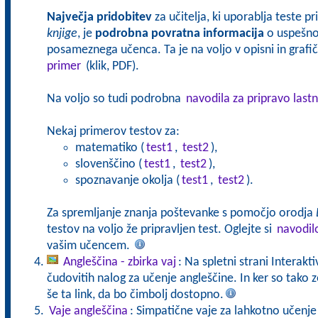
Največja pridobitev
za učitelja, ki uporablja teste p
knjige
, je
podrobna povratna informacija
o uspešnos
posameznega učenca. Ta je na voljo v opisni in grafičn
primer
(klik, PDF).
Na voljo so tudi podrobna
navodila za pripravo lastn
Nekaj primerov testov za:
matematiko (
test1
,
test2
),
slovenščino (
test1
,
test2
),
spoznavanje okolja (
test1
,
test2
).
Za spremljanje znanja poštevanke s pomočjo orodja
testov na voljo že pripravljen test. Oglejte si
navodil
vašim učencem.
Angleščina - zbirka vaj
: Na spletni strani Interakt
čudovitih nalog za učenje angleščine. In ker so tak
še ta link, da bo čimbolj dostopno.
Vaje angleščina
: Simpatične vaje za lahkotno učenje 