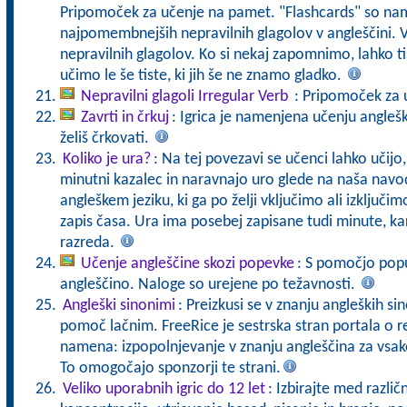
Pripomoček za učenje na pamet. "Flashcards" so n
najpomembnejših nepravilnih glagolov v angleščini. 
nepravilnih glagolov. Ko si nekaj zapomnimo, lahko ti
učimo le še tiste, ki jih še ne znamo gladko.
Nepravilni glagoli Irregular Verb
: Pripomoček za 
Zavrti in črkuj
: Igrica je namenjena učenju angleških
želiš črkovati.
Koliko je ura?
: Na tej povezavi se učenci lahko učijo
minutni kazalec in naravnajo uro glede na naša navod
angleškem jeziku, ki ga po želji vključimo ali izključim
zapis časa. Ura ima posebej zapisane tudi minute, ka
razreda.
Učenje angleščine skozi popevke
: S pomočjo pop
angleščino. Naloge so urejene po težavnosti.
Angleški sinonimi
: Preizkusi se v znanju angleških si
pomoč lačnim. FreeRice je sestrska stran portala o r
namena: izpopolnjevanje v znanju angleščina za vsa
To omogočajo sponzorji te strani.
Veliko uporabnih igric do 12 let
: Izbirajte med razli